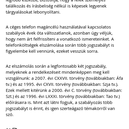
össze.
A könyvelők kérdéseire részletes
találkozás és írásbeliség nélkül is képesek legyenek
gyakorlatias választ adunk.
tárgyalásokat lebonyolítani.
A kiadvány sokszínűsége miatt
valamennyi olyan könyvelőirodának
A céges telefon magáncélú használatával kapcsolatos
ajánljuk e kiadványt, aki úgy gondolja,
szabályok évek óta változatlanok, azonban úgy véljük,
számos érdekes, egyedi eset során
hogy nem árt felfrissíteni a vonatkozó ismereteinket. A
komoly kutakodás után lehet csak a
telefonköltségek elszámolása során több jogszabályt is
helyes számviteli/adózási elszámolást
megtalálni.
figyelembe kell vennünk, ezeket vesszük sorra.
Az elszámolás során a legfontosabb két jogszabály,
Ízelítő a kiadvány tartalmából:
melyeknek a rendelkezéseit mindenképpen meg kell
Külföldi előlegszámla árfolyama
vizsgálnunk: a 2007. évi CXXVII. törvény (továbbiakban: Áfa
Bérelt személygépkocsival kapcsolatos
tv.) és az 1995. évi CXVII. törvény (továbbiakban: Szja tv.).
áfa-levonási szabályok: bérleti díj,
üzemanyag, karbantartás, valamint a
Ezek mellett kitérünk a 2000. évi C. törvény (továbbiakban:
bírság könyvelése
Szt.) és az 1996. évi LXXXI. törvény (továbbiakban: Tao tv.)
Osztalék kifizetése ingatlan átadásával
előírásaira is. Mint azt látni fogjuk, a szabályozás több
Fuvarozó vállalkozás esetén
jogszabályt is érint, és igen szerteágazó témakörről van
alkalmazandó munkaidőkeretre
szó.
vonatkozó szabályok
Végelszámolásból kényszertörlés –
bevallási és beszámolási