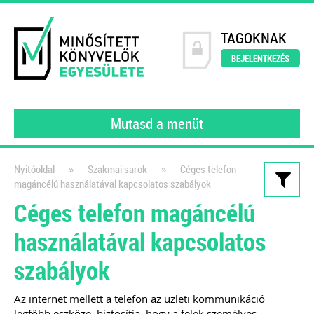
TAGOKNAK
BEJELENTKEZÉS
Mutasd a menüt
»
»
Nyitóoldal
Szakmai sarok
Céges telefon
magáncélú használatával kapcsolatos szabályok
Kiadványaink
Céges telefon magáncélú
200 könyvelői kérdés – 200
használatával kapcsolatos
szakértői válasz
szabályok
2023
A MINKE tagjai (gyakorló könyvelői)
Az internet mellett a telefon az üzleti kommunikáció
által feltett kérdéseket gyűjtöttük
legfőbb eszköze, biztosítja, hogy a felek személyes