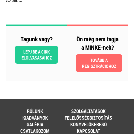
Az
ált ...
kötelezettségek
Kiadványunk kizárólag online
formában érhető el!
TAGJAINKNAK INGYENESEN
Tagunk vagy?
Ön még nem tagja
LETÖLTHETŐ A HONLAPON!
a MINKE-nek?
Ár: 6900
LÉPJ BE A CIKK
Tagoknak: Ingyenesen
ELOLVASÁSÁHOZ
TOVÁBB A
letölthető
REGISZTRÁCIÓHOZ
MEGRENDELEM
Még több szakmai kiadvány »
RÓLUNK
SZOLGÁLTATÁSOK
Szakmai sarok
KIADVÁNYOK
FELELŐSSÉGBIZTOSÍTÁS
GALÉRIA
KÖNYVELŐKERESŐ
CSATLAKOZOM
KAPCSOLAT