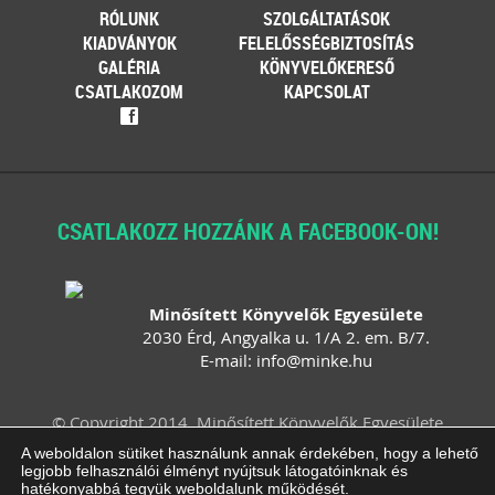
RÓLUNK
SZOLGÁLTATÁSOK
KIADVÁNYOK
FELELŐSSÉGBIZTOSÍTÁS
GALÉRIA
KÖNYVELŐKERESŐ
CSATLAKOZOM
KAPCSOLAT
f
CSATLAKOZZ HOZZÁNK A FACEBOOK-ON!
Minősített Könyvelők Egyesülete
2030 Érd, Angyalka u. 1/A 2. em. B/7.
E-mail:
info
@
minke
.
hu
© Copyright 2014. Minősített Könyvelők Egyesülete
Felhasználási feltételek
Adatvédelem
A weboldalon sütiket használunk annak érdekében, hogy a lehető
legjobb felhasználói élményt nyújtsuk látogatóinknak és
Impresszum
ÁSZF
Süti beállítások
hatékonyabbá tegyük weboldalunk működését.