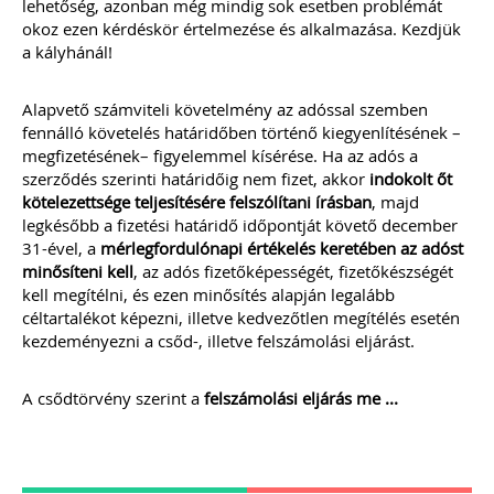
lehetőség, azonban még mindig sok esetben problémát
2022
okoz ezen kérdéskör értelmezése és alkalmazása. Kezdjük
a kályhánál!
Új és rendhagyó könyvelői feladat és
felelősség a digitális bizonylatok online
rendszerekben történő kezelése.
Alapvető számviteli követelmény az adóssal szemben
Elkészítettünk egy mai modern
fennálló követelés határidőben történő kiegyenlítésének –
könyvelői környezethez alkalmazkodó,
megfizetésének– figyelemmel kísérése. Ha az adós a
átlátható szabályozást
(szerződésmintát) az elektronikus
szerződés szerinti határidőig nem fizet, akkor
indokolt őt
dokumentumok kezeléséhez, melyre
kötelezettsége teljesítésére felszólítani írásban
, majd
akkor van szükséged, ha nem csak és
legkésőbb a fizetési határidő időpontját követő december
kizárólag mindent papír alapon
31-ével, a
mérlegfordulónapi értékelés keretében az adóst
könyvelsz.
minősíteni kell
, az adós fizetőképességét, fizetőkészségét
kell megítélni, és ezen minősítés alapján legalább
TAGJAINK INGYENESEN LETÖLTHETIK -
céltartalékot képezni, illetve kedvezőtlen megítélés esetén
A letöltések menüpont alatt!
kezdeményezni a csőd-, illetve felszámolási eljárást.
Ár: 17.900 Ft
Tagoknak: Ingyenesen
A csődtörvény szerint a
felszámolási eljárás me ...
letölthető
MEGRENDELEM