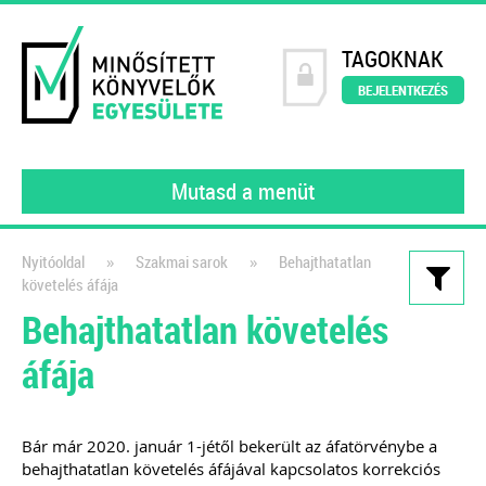
TAGOKNAK
BEJELENTKEZÉS
Mutasd a menüt
»
»
Nyitóoldal
Szakmai sarok
Behajthatatlan
követelés áfája
Kiadványaink
Behajthatatlan követelés
Könyvelői szerződésminta
áfája
digitalizált környezetben
A számlakép digitalizálásától a
feldolgozáson át a digitális
Bár már 2020. január 1-jétől bekerült az áfatörvénybe a
behajthatatlan követelés áfájával kapcsolatos korrekciós
bizonylatok archiválásáig