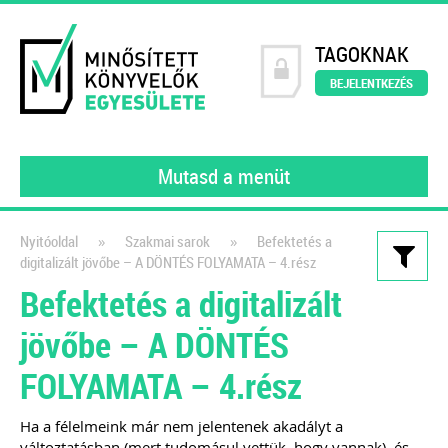
TAGOKNAK
BEJELENTKEZÉS
Mutasd a menüt
»
»
Nyitóoldal
Szakmai sarok
Befektetés a
digitalizált jövőbe – A DÖNTÉS FOLYAMATA – 4.rész
Kiadványaink
Befektetés a digitalizált
200 könyvelői kérdés – 200
jövőbe – A DÖNTÉS
szakértői válasz
FOLYAMATA – 4.rész
2023
A MINKE tagjai (gyakorló könyvelői)
Ha a félelmeink már nem jelentenek akadályt a
által feltett kérdéseket gyűjtöttük
változtatásban (mert tudomásul vettük, hogy vannak), és