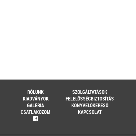
[…]
Továbbolvasom »
Még több szakmai cikk »
RÓLUNK
SZOLGÁLTATÁSOK
KIADVÁNYOK
FELELŐSSÉGBIZTOSÍTÁS
GALÉRIA
KÖNYVELŐKERESŐ
CSATLAKOZOM
KAPCSOLAT
f