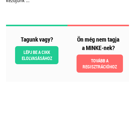
kezdjünk ...
kötelezettségek
Kiadványunk kizárólag online
formában érhető el!
TAGJAINKNAK INGYENESEN
Tagunk vagy?
Ön még nem tagja
LETÖLTHETŐ A HONLAPON!
a MINKE-nek?
Ár: 6900
LÉPJ BE A CIKK
Tagoknak: Ingyenesen
ELOLVASÁSÁHOZ
TOVÁBB A
letölthető
REGISZTRÁCIÓHOZ
MEGRENDELEM
Még több szakmai kiadvány »
Szakmai sarok