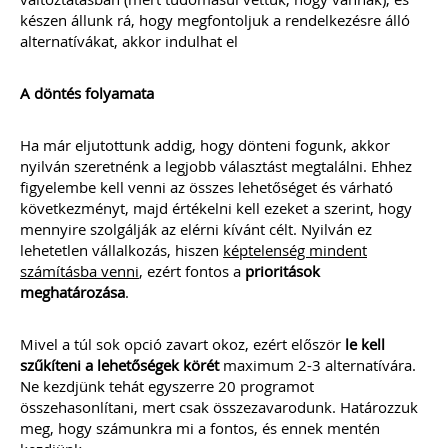
össze.
A könyvelők kérdéseire részletes
készen állunk rá, hogy megfontoljuk a rendelkezésre álló
gyakorlatias választ adunk.
alternatívákat, akkor indulhat el
A kiadvány sokszínűsége miatt
valamennyi olyan könyvelőirodának
A döntés folyamata
ajánljuk e kiadványt, aki úgy gondolja,
számos érdekes, egyedi eset során
komoly kutakodás után lehet csak a
Ha már eljutottunk addig, hogy dönteni fogunk, akkor
helyes számviteli/adózási elszámolást
nyilván szeretnénk a legjobb választást megtalálni. Ehhez
megtalálni.
figyelembe kell venni az összes lehetőséget és várható
következményt, majd értékelni kell ezeket a szerint, hogy
mennyire szolgálják az elérni kívánt célt. Nyilván ez
Ízelítő a kiadvány tartalmából:
lehetetlen vállalkozás, hiszen
képtelenség mindent
Külföldi előlegszámla árfolyama
számításba venni
, ezért fontos a
prioritások
Bérelt személygépkocsival kapcsolatos
meghatározása
.
áfa-levonási szabályok: bérleti díj,
üzemanyag, karbantartás, valamint a
bírság könyvelése
Mivel a túl sok opció zavart okoz, ezért először
le kell
Osztalék kifizetése ingatlan átadásával
szűkíteni a lehetőségek körét
Fuvarozó vállalkozás esetén
maximum 2-3 alternatívára.
alkalmazandó munkaidőkeretre
Ne kezdjünk tehát egyszerre 20 programot
vonatkozó szabályok
összehasonlítani, mert csak összezavarodunk. Határozzuk
Végelszámolásból kényszertörlés –
meg, hogy számunkra mi a fontos, és ennek mentén
bevallási és beszámolási