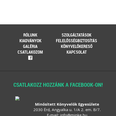
RÓLUNK
SZOLGÁLTATÁSOK
KIADVÁNYOK
FELELŐSSÉGBIZTOSÍTÁS
GALÉRIA
KÖNYVELŐKERESŐ
CSATLAKOZOM
KAPCSOLAT
f
CSATLAKOZZ HOZZÁNK A FACEBOOK-ON!
Minősített Könyvelők Egyesülete
2030 Érd, Angyalka u. 1/A 2. em. B/7.
E-mail:
info
@
minke
.
hu