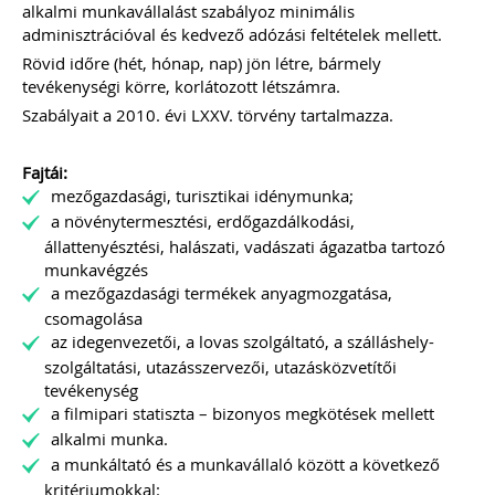
111 gyakorlatban felmerült könyvelői
alkalmi munkavállalást szabályoz minimális
kérdés, egyértelmű válasszal. Célunk
adminisztrációval és kedvező adózási feltételek mellett.
nem a jogszabályok bemásolása,
hanem a valódi segítségnyújtás: a
Rövid időre (hét, hónap, nap) jön létre, bármely
konkrét kérdésekre határozott válasz
tevékenységi körre, korlátozott létszámra.
leírása – természetesen ez sok esetben
Szabályait a 2010. évi LXXV. törvény tartalmazza.
már tartalmaz jogszabályi hivatkozást
is... Ingyenesen letölthető
tartalomjegyzékkel mutatunk
Fajtái:
betekintést az érintett témakörökbe…
mezőgazdasági, turisztikai idénymunka;
Kiadványunk online (pdf) formában
a növénytermesztési, erdőgazdálkodási,
érhető el.
állattenyésztési, halászati, vadászati ágazatba tartozó
munkavégzés
TAGJAINK INGYENESEN LETÖLTHETIK -
a mezőgazdasági termékek anyagmozgatása,
A letöltések menüpont alatt!
csomagolása
Ár: 4700
az idegenvezetői, a lovas szolgáltató, a szálláshely-
Tagoknak: ingyenesen
szolgáltatási, utazásszervezői, utazásközvetítői
letölthető
tevékenység
a filmipari statiszta – bizonyos megkötések mellett
MEGRENDELEM
alkalmi munka.
a munkáltató és a munkavállaló között a következő
kritériumokkal:
Még több szakmai kiadvány »