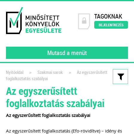
TAGOKNAK
BEJELENTKEZÉS
Mutasd a menüt
»
»
Nyitóoldal
Szakmai sarok
Az egyszerűsített
foglalkoztatás szabályai
Kiadványaink
Az egyszerűsített
111 könyvelői kérdés, 111
foglalkoztatás szabályai
szakértői válasz III.
gyakorló könyvelőknek
Az egyszerűsített foglalkoztatás szabályai
2022
Az egyszerűsített foglalkoztatás (Efo-rövidítve) – idény és