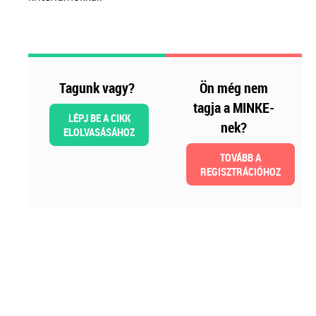
Szakmai sarok
Tagunk vagy?
Ön még nem
tagja a MINKE-
LÉPJ BE A CIKK
nek?
ELOLVASÁSÁHOZ
TOVÁBB A
REGISZTRÁCIÓHOZ
2026-08-04
Külföldi gazdálkodó
magyarországi
vásárokon történő
részvételének