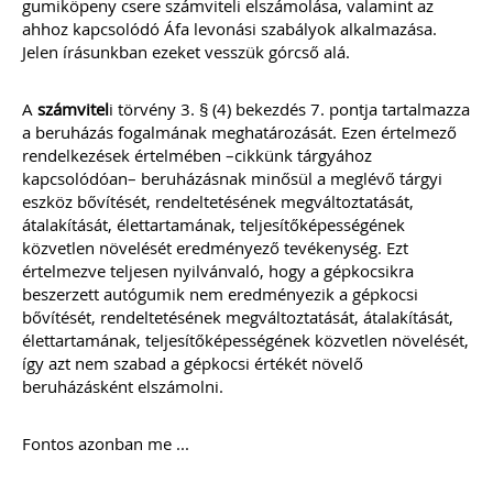
111 gyakorlatban felmerült könyvelői
gumiköpeny csere számviteli elszámolása, valamint az
kérdés, egyértelmű válasszal. Célunk
ahhoz kapcsolódó Áfa levonási szabályok alkalmazása.
nem a jogszabályok bemásolása,
Jelen írásunkban ezeket vesszük górcső alá.
hanem a valódi segítségnyújtás: a
konkrét kérdésekre határozott válasz
leírása – természetesen ez sok esetben
A
számvitel
i törvény 3. § (4) bekezdés 7. pontja tartalmazza
már tartalmaz jogszabályi hivatkozást
a beruházás fogalmának meghatározását. Ezen értelmező
is... Ingyenesen letölthető
rendelkezések értelmében –cikkünk tárgyához
tartalomjegyzékkel mutatunk
kapcsolódóan– beruházásnak minősül a meglévő tárgyi
betekintést az érintett témakörökbe…
eszköz bővítését, rendeltetésének megváltoztatását,
Kiadványunk online (pdf) formában
átalakítását, élettartamának, teljesítőképességének
érhető el.
közvetlen növelését eredményező tevékenység. Ezt
értelmezve teljesen nyilvánvaló, hogy a gépkocsikra
TAGJAINK INGYENESEN LETÖLTHETIK -
beszerzett autógumik nem eredményezik a gépkocsi
A letöltések menüpont alatt!
bővítését, rendeltetésének megváltoztatását, átalakítását,
Ár: 4700
élettartamának, teljesítőképességének közvetlen növelését,
Tagoknak: ingyenesen
így azt nem szabad a gépkocsi értékét növelő
letölthető
beruházásként elszámolni.
MEGRENDELEM
Fontos azonban me ...
Még több szakmai kiadvány »