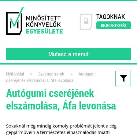
TAGOKNAK
BEJELENTKEZÉS
Mutasd a menüt
»
»
Nyitóoldal
Szakmai sarok
Autógumi
cseréjének elszámolása, Áfa levonása
Kiadványaink
Autógumi cseréjének
111 könyvelői kérdés, 111
elszámolása, Áfa levonása
szakértői válasz III.
gyakorló könyvelőknek
Sokaknál még mindig komoly problémát jelent a cég
2022
gépjárművein a természetes elhasználódás miatti