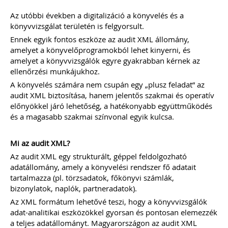
2022
Az utóbbi években a digitalizáció a könyvelés és a
könyvvizsgálat területén is felgyorsult.
Új és rendhagyó könyvelői feladat és
felelősség a digitális bizonylatok online
Ennek egyik fontos eszköze az audit XML állomány,
rendszerekben történő kezelése.
amelyet a könyvelőprogramokból lehet kinyerni, és
Elkészítettünk egy mai modern
amelyet a könyvvizsgálók egyre gyakrabban kérnek az
könyvelői környezethez alkalmazkodó,
ellenőrzési munkájukhoz.
átlátható szabályozást
(szerződésmintát) az elektronikus
A könyvelés számára nem csupán egy „plusz feladat” az
dokumentumok kezeléséhez, melyre
audit XML biztosítása, hanem jelentős szakmai és operatív
akkor van szükséged, ha nem csak és
előnyökkel járó lehetőség, a hatékonyabb együttműködés
kizárólag mindent papír alapon
és a magasabb szakmai színvonal egyik kulcsa.
könyvelsz.
TAGJAINK INGYENESEN LETÖLTHETIK -
Mi az audit XML?
A letöltések menüpont alatt!
Az audit XML egy strukturált, géppel feldolgozható
Ár: 17.900 Ft
adatállomány, amely a könyvelési rendszer fő adatait
tartalmazza (pl. törzsadatok, főkönyvi számlák,
Tagoknak: Ingyenesen
bizonylatok, naplók, partneradatok).
letölthető
Az XML formátum lehetővé teszi, hogy a könyvvizsgálók
MEGRENDELEM
adat-analitikai eszközökkel gyorsan és pontosan elemezzék
a teljes adatállományt. Magyarországon az audit XML