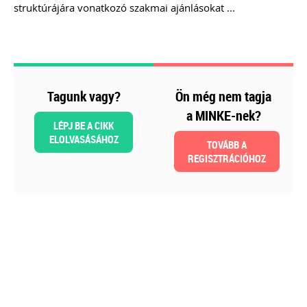
struktúrájára vonatkozó szakmai ajánlásokat ...
Még több szakmai kiadvány »
Szakmai sarok
Tagunk vagy?
Ön még nem tagja
a MINKE-nek?
LÉPJ BE A CIKK
ELOLVASÁSÁHOZ
TOVÁBB A
REGISZTRÁCIÓHOZ
2026-08-04
Külföldi gazdálkodó
magyarországi
vásárokon történő