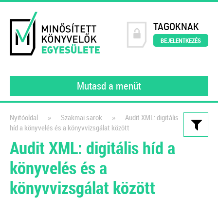
TAGOKNAK
BEJELENTKEZÉS
Mutasd a menüt
»
»
Nyitóoldal
Szakmai sarok
Audit XML: digitális
híd a könyvelés és a könyvvizsgálat között
Kiadványaink
Audit XML: digitális híd a
Könyvelői szerződésminta
könyvelés és a
digitalizált környezetben
könyvvizsgálat között
A számlakép digitalizálásától a
feldolgozáson át a digitális
bizonylatok archiválásáig