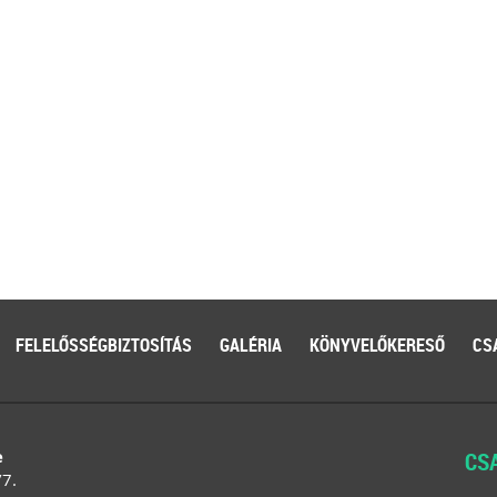
FELELŐSSÉGBIZTOSÍTÁS
GALÉRIA
KÖNYVELŐKERESŐ
CS
e
CS
/7.