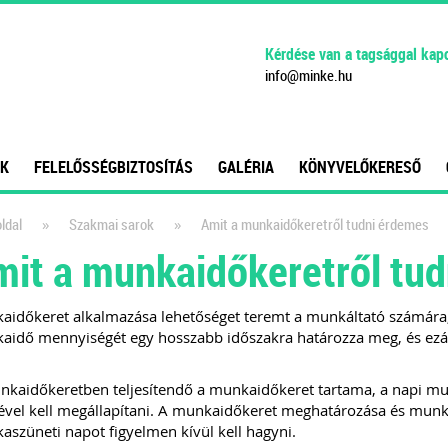
Kérdése van a tagsággal kap
info
@
minke
.
hu
K
FELELŐSSÉGBIZTOSÍTÁS
GALÉRIA
KÖNYVELŐKERESŐ
»
»
ldal
Szakmai sarok
Amit a munkaidőkeretről tudni érdemes
it a munkaidőkeretről tu
időkeret alkalmazása lehetőséget teremt a munkáltató számára, 
idő mennyiségét egy hosszabb időszakra határozza meg, és ezálta
kaidőkeretben teljesítendő a munkaidőkeret tartama, a napi mu
ével kell megállapítani. A munkaidőkeret meghatározása és munk
szüneti napot figyelmen kívül kell hagyni.