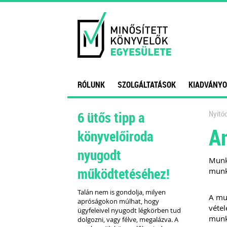
RÓLUNK
SZOLGÁLTATÁSOK
KIADVÁNYO
6 ütős tipp a
Nyitóo
Am
könyvelőiroda
nyugodt
Munka
működtetéséhez!
munka
Talán nem is gondolja, milyen
A mun
apróságokon múlhat, hogy
vétel
ügyfeleivel nyugodt légkörben tud
munka
dolgozni, vagy félve, megalázva. A