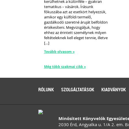
kerülhetnek a különféle – gyakran
tematikus – vásárok. Írásunk
fókuszába azt az esetkört helyezzük,
amikor egy külföldi termelő,
gazdálkodó szeretné áruját belföldön
értékesíteni. Megvizsgáljuk, hogy
ehhez az érintett személynek milyen
feltételeknek kell eleget tennie, illetve
[…]
Tovább olvasom »
Még több szakmai cikk »
RÓLUNK
SZOLGÁLTATÁSOK
KIADVÁNYOK
Minősített Könyvelők Egyesület
2030 Érd, Angyalka u. 1/A 2. em. B