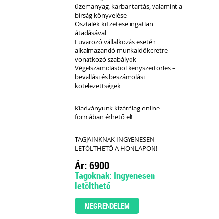
üzemanyag, karbantartás, valamint a
bírság könyvelése
Osztalék kifizetése ingatlan
átadásával
Fuvarozó vállalkozás esetén
alkalmazandó munkaidőkeretre
vonatkozó szabályok
Végelszámolásból kényszertörlés –
bevallási és beszámolási
kötelezettségek
Kiadványunk kizárólag online
formában érhető el!
TAGJAINKNAK INGYENESEN
LETÖLTHETŐ A HONLAPON!
Ár: 6900
Tagoknak: Ingyenesen
letölthető
MEGRENDELEM