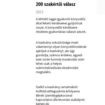
200 szakértői válasz
2023
A MINKE tagjai (gyakorló könyvelői)
által feltett kérdéseket gyűjtöttük
össze.
A könyvelők kérdéseire
részletes gyakorlatias választ adunk.
A kiadvány sokszínűsége miatt
valamennyi olyan könyvelőirodának
ajánljuk e kiadványt, aki úgy
gondolja, számos érdekes, egyedi
eset során komoly kutakodás után
lehet csak a helyes
számviteli/adózási elszámolást
megtalálni.
Ízelítő a kiadvány tartalmából:
Külföldi előlegszámla árfolyama
Bérelt személygépkocsival
kapcsolatos áfa-levonási szabályok:
bérleti díj,