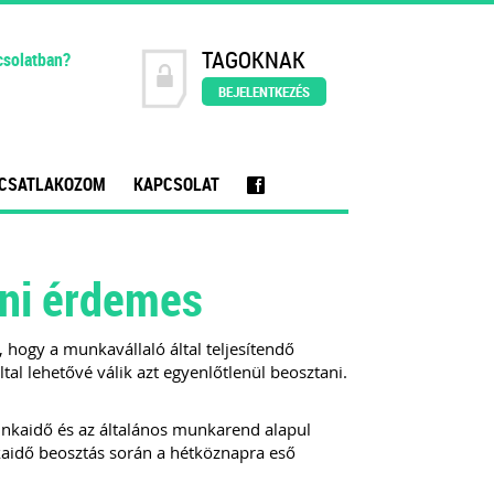
TAGOKNAK
csolatban?
BEJELENTKEZÉS
CSATLAKOZOM
KAPCSOLAT
f
dni érdemes
hogy a munkavállaló által teljesítendő
l lehetővé válik azt egyenlőtlenül beosztani.
nkaidő és az általános munkarend alapul
aidő beosztás során a hétköznapra eső