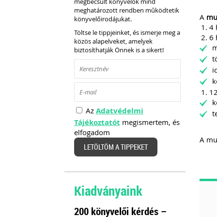
megbecsült könyvelők mind
meghatározott rendben működtetik
A
mun
könyvelőirodájukat.
4 
Töltse le tippjeinket, és ismerje meg a
6 
közös alapelveket, amelyek
m
biztosíthatják Önnek is a sikert!
t
i
k
12
k
Az
Adatvédelmi
t
Tájékoztatót
megismertem, és
elfogadom
A mun
LETÖLTÖM A TIPPEKET
Kiadványaink
200 könyvelői kérdés –