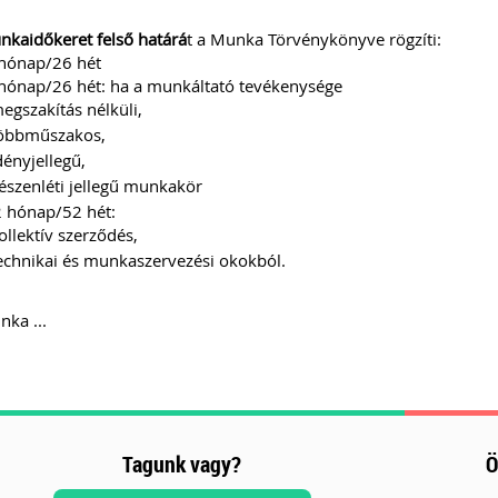
kaidőkeret felső határá
t a Munka Törvénykönyve rögzíti:
hónap/26 hét
hónap/26 hét: ha a munkáltató tevékenysége
egszakítás nélküli,
öbbműszakos,
dényjellegű,
észenléti jellegű munkakör
 hónap/52 hét:
ollektív szerződés,
echnikai és munkaszervezési okokból.
ka ...
Tagunk vagy?
Ö