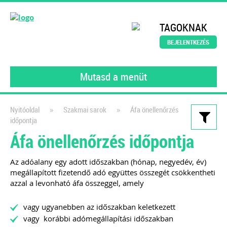
TAGOKNAK
BEJELENTKEZÉS
Mutasd a menüt
»
»
Nyitóoldal
Szakmai sarok
Áfa önellenőrzés
időpontja
Kiadványaink
Áfa önellenőrzés időpontja
Webáruházak és e-
Az adóalany egy adott időszakban (hónap, negyedév, év)
kereskedelem működése a
megállapított fizetendő adó együttes összegét csökkentheti
gyakorlatban
azzal a levonható áfa összeggel, amely
Webshop üzemeltetőknek és
vagy ugyanebben az időszakban keletkezett
könyvelőknek
vagy korábbi adómegállapítási időszakban