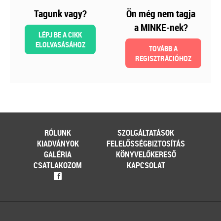
Tagunk vagy?
Ön még nem tagja
Még több szakmai kiadvány »
a MINKE-nek?
LÉPJ BE A CIKK
ELOLVASÁSÁHOZ
TOVÁBB A
Szakmai sarok
REGISZTRÁCIÓHOZ
2026-08-04
Külföldi gazdálkodó
magyarországi
RÓLUNK
SZOLGÁLTATÁSOK
vásárokon történő
KIADVÁNYOK
FELELŐSSÉGBIZTOSÍTÁS
részvételének
GALÉRIA
KÖNYVELŐKERESŐ
CSATLAKOZOM
KAPCSOLAT
adózási kérdései
f
A vásárokon és a piacokon
folytatott kereskedelmi
tevékenységek egyik kiemelt
időszaka a nyári szezon, amikor