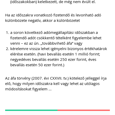
2021.
(időszakokban) keletkezett, de még nem évült el.
ÁLTALÁNOS TUDNIVALÓK, HASZNOS
TIPPEK, TANÁCSOK
Ha az időszakra vonatkozó fizetendő és levonható adó
WEBÁRUHÁZAT INDÍTÓK ÉS
különbözete negatív, akkor a különbözetet
ÜZEMELTETŐK RÉSZÉRE
Webshop a könyvelésben -
specialitások
a soron következő adómegállapítási időszakban a
Webáruház indításának jogi és
fizetendő adót csökkentő tételként figyelembe lehet
technikai feltételei
venni – ez az ún. „továbbvihető áfa” vagy
Webáruházak sikerének a kulcsa
kérelemre vissza lehet igényelni bizonyos értékhatárok
E-kereskedelem szabályozása 2021.
elérése esetén. (havi bevallás esetén 1 millió forint;
JÚLIUS 1-JÉTŐL
Import „Zöld Csatorna”
negyedéves bevallás esetén 250 ezer forint, éves
Import OSS (IOSS)
bevallás esetén 50 ezer forint.)
Online piacterek
TAGJAINK INGYENESEN LETÖLTHETIK -
Az áfa törvény (2007. évi CXXVII. tv.) kötelező jelleggel írja
A letöltések menüpont alatt!
elő, hogy milyen időszakra kell vagy lehet az utólagos
Ár: 7900 Ft
módosításokat figyelem ...
Tagoknak: Ingyenesen
letölthető
MEGRENDELEM