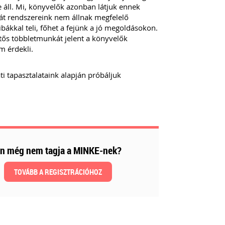
 áll. Mi, könyvelők azonban látjuk ennek
aját rendszereink nem állnak megfelelő
bákkal teli, főhet a fejünk a jó megoldásokon.
ntős többletmunkát jelent a könyvelők
m érdekli.
ti tapasztalataink alapján próbáljuk
n még nem tagja a MINKE-nek?
TOVÁBB A REGISZTRÁCIÓHOZ