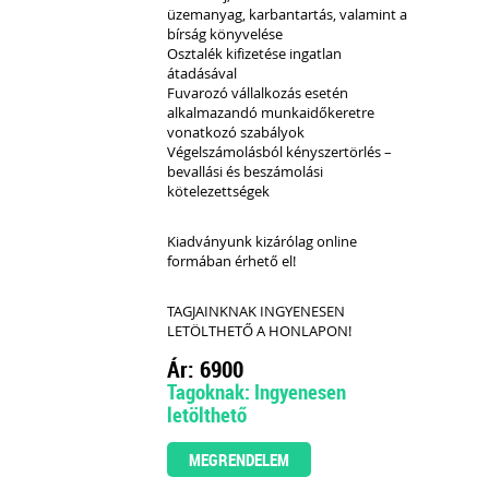
üzemanyag, karbantartás, valamint a
bírság könyvelése
Osztalék kifizetése ingatlan
átadásával
Fuvarozó vállalkozás esetén
alkalmazandó munkaidőkeretre
vonatkozó szabályok
Végelszámolásból kényszertörlés –
bevallási és beszámolási
kötelezettségek
Kiadványunk kizárólag online
formában érhető el!
TAGJAINKNAK INGYENESEN
LETÖLTHETŐ A HONLAPON!
Ár: 6900
Tagoknak: Ingyenesen
letölthető
MEGRENDELEM