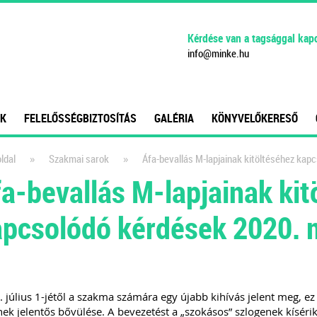
Kérdése van a tagsággal kap
info
@
minke
.
hu
K
FELELŐSSÉGBIZTOSÍTÁS
GALÉRIA
KÖNYVELŐKERESŐ
»
»
ldal
Szakmai sarok
Áfa-bevallás M-lapjainak kitöltéséhez kap
a-bevallás M-lapjainak kit
pcsolódó kérdések 2020. m
 július 1-jétől a szakma számára egy újabb kihívás jelent meg, ez
ek jelentős bővülése. A bevezetést a „szokásos” szlogenek kísérik