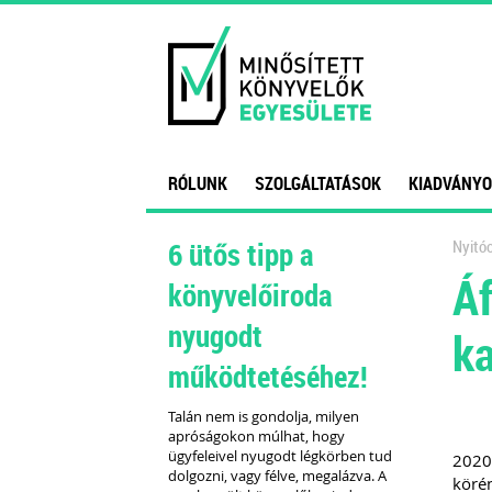
RÓLUNK
SZOLGÁLTATÁSOK
KIADVÁNYO
6 ütős tipp a
Nyitóo
Áf
könyvelőiroda
nyugodt
ka
működtetéséhez!
Talán nem is gondolja, milyen
apróságokon múlhat, hogy
ügyfeleivel nyugodt légkörben tud
2020.
dolgozni, vagy félve, megalázva. A
körén