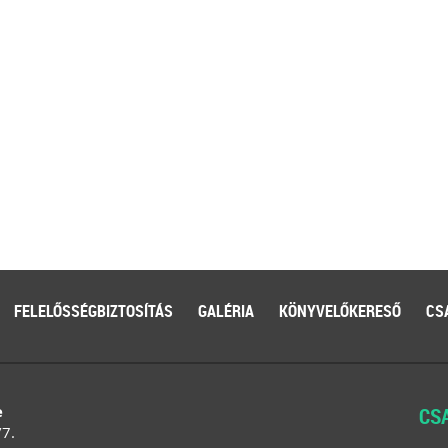
FELELŐSSÉGBIZTOSÍTÁS
GALÉRIA
KÖNYVELŐKERESŐ
CS
e
CS
/7.