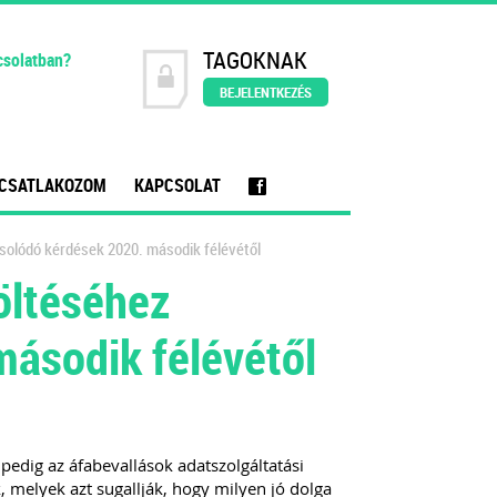
TAGOKNAK
csolatban?
BEJELENTKEZÉS
CSATLAKOZOM
KAPCSOLAT
f
csolódó kérdések 2020. második félévétől
öltéséhez
ásodik félévétől
 pedig az áfabevallások adatszolgáltatási
, melyek azt sugallják, hogy milyen jó dolga