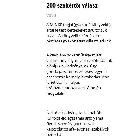
200 szakértői válasz
2023
A MINKE tagjai (gyakorló könyvelői)
által feltett kérdéseket gyűjtöttük
össze.
A könyvelők kérdéseire
részletes gyakorlatias választ adunk.
A kiadvány sokszínűsége miatt
valamennyi olyan könyvelőirodának
ajánljuk e kiadványt, aki úgy
gondolja, számos érdekes, egyedi
eset során komoly kutakodás után
lehet csak a helyes
számviteli/adózási elszámolást
megtalálni.
Ízelítő a kiadvány tartalmából:
Külföldi előlegszámla árfolyama
Bérelt személygépkocsival
kapcsolatos áfa-levonási szabályok:
bérleti díj,