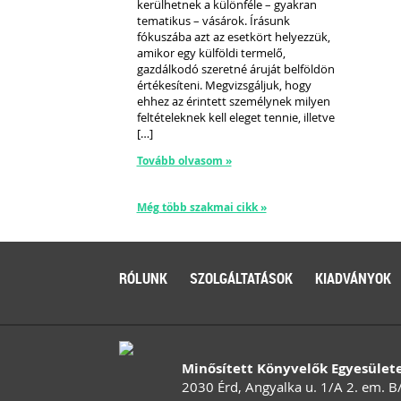
kerülhetnek a különféle – gyakran
tematikus – vásárok. Írásunk
fókuszába azt az esetkört helyezzük,
amikor egy külföldi termelő,
gazdálkodó szeretné áruját belföldön
értékesíteni. Megvizsgáljuk, hogy
ehhez az érintett személynek milyen
feltételeknek kell eleget tennie, illetve
[…]
Tovább olvasom »
Még több szakmai cikk »
RÓLUNK
SZOLGÁLTATÁSOK
KIADVÁNYOK
Minősített Könyvelők Egyesület
2030 Érd, Angyalka u. 1/A 2. em. B