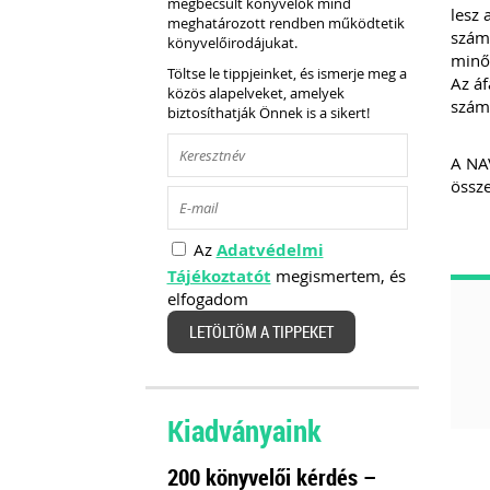
megbecsült könyvelők mind
lesz 
meghatározott rendben működtetik
számí
könyvelőirodájukat.
minős
Töltse le tippjeinket, és ismerje meg a
Az áf
közös alapelveket, amelyek
számá
biztosíthatják Önnek is a sikert!
A NAV
össze
Az
Adatvédelmi
Tájékoztatót
megismertem, és
elfogadom
LETÖLTÖM A TIPPEKET
Kiadványaink
200 könyvelői kérdés –