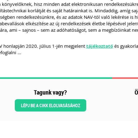
a könyvelőknek, hisz minden adat elektronikusan rendelkezésükre
tástechnikai korlátját és saját határainkat is. Mindaddig, amíg s
égben rendelkezésünkre, és az adatok NAV-tól való lekérése is hi
abevallások elkészítése az új rendelkezések életbe lépésével jele
ra, ami – sajnos – sem az adóhatóságot, sem a megbízóinkat ne
 honlapján 2020. július 1-jén megjelent
tájékoztató
és gyakorla
foglalni ...
Tagunk vagy?
Ö
LÉPJ BE A CIKK ELOLVASÁSÁHOZ