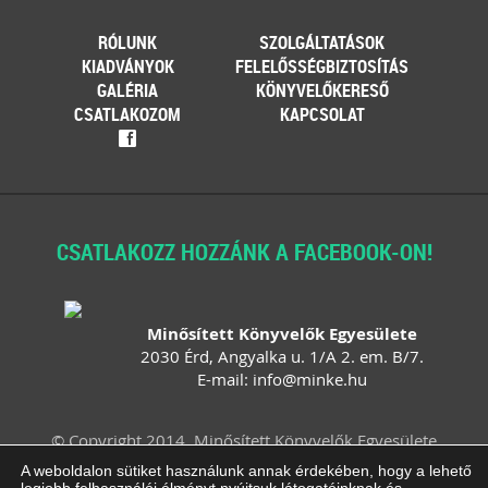
RÓLUNK
SZOLGÁLTATÁSOK
KIADVÁNYOK
FELELŐSSÉGBIZTOSÍTÁS
GALÉRIA
KÖNYVELŐKERESŐ
CSATLAKOZOM
KAPCSOLAT
f
CSATLAKOZZ HOZZÁNK A FACEBOOK-ON!
Minősített Könyvelők Egyesülete
2030 Érd, Angyalka u. 1/A 2. em. B/7.
E-mail:
info
@
minke
.
hu
© Copyright 2014. Minősített Könyvelők Egyesülete
Felhasználási feltételek
Adatvédelem
A weboldalon sütiket használunk annak érdekében, hogy a lehető