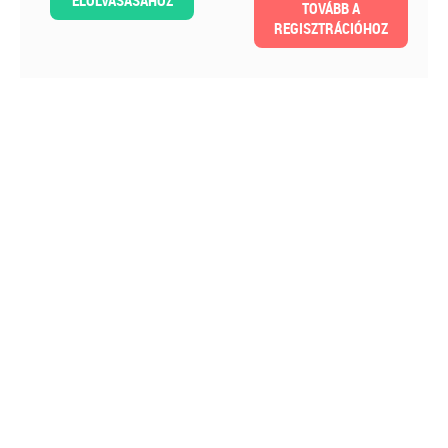
ELOLVASÁSÁHOZ
TOVÁBB A
REGISZTRÁCIÓHOZ
2026-08-04
Külföldi gazdálkodó
magyarországi
vásárokon történő
részvételének
adózási kérdései
A vásárokon és a piacokon
folytatott kereskedelmi
tevékenységek egyik kiemelt