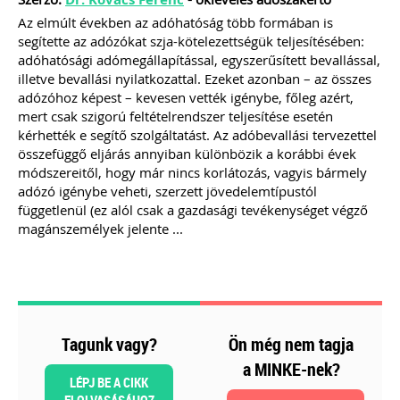
ajánlásával került kidolgozásra ez az
Az elmúlt években az adóhatóság több formában is
életszerű, mindenre kiterjedő és
segítette az adózókat szja-kötelezettségük teljesítésében:
könnyen értelmezhető
adóhatósági adómegállapítással, egyszerűsített bevallással,
szerződésminta, mely megalapozza a
illetve bevallási nyilatkozattal. Ezeket azonban – az összes
bizalmat a könyvelő és ügyfele között.
adózóhoz képest – kevesen vették igénybe, főleg azért,
mert csak szigorú feltételrendszer teljesítése esetén
Kiadványunk kizárólag online
kérhették e segítő szolgáltatást. Az adóbevallási tervezettel
formában elérhető!
összefüggő eljárás annyiban különbözik a korábbi évek
TAGJAINK INGYENESEN LETÖLTHETIK -
módszereitől, hogy már nincs korlátozás, vagyis bármely
A letöltések menüpont alatt!
adózó igénybe veheti, szerzett jövedelemtípustól
Ár: 9.900 Ft
függetlenül (ez alól csak a gazdasági tevékenységet végző
Tagoknak: ingyenes!
magánszemélyek jelente ...
MEGRENDELEM
Még több szakmai kiadvány »
Tagunk vagy?
Ön még nem tagja
a MINKE-nek?
Szakmai sarok
LÉPJ BE A CIKK