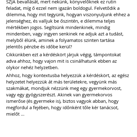
(VIII. 9.) 3. § alapján a 2022. augusztus
SZJA bevallását, mert nekünk, könyvelőknek ez rutin
31-én a kisadózó vállalkozások tételes
feladat, míg ő ezzel nem igazán boldogul. Felvetődik a
adóját alkalmazó közkereseti társaság,
dilemma, hogy mit tegyünk, hogyan viszonyuljunk ehhez a
betéti társaság, egyéni cég, ügyvédi
jelenséghez, és valljuk be őszintén, e dilemma teljes
iroda
NEM köteles
a számvitelről szóló
mértékben jogos. Segítsünk mindenkinek, mindig
2000. évi C. törvény 2/A. § (4)
mindenben, vagy ingyen senkinek ne adjuk azt a tudást,
bekezdése szerinti
nyitó mérlegét
könyvvizsgálóval ellenőriztetni.
melyből élünk, aminek a folyamatos szinten tartása
jelentős pénzbe és időbe kerül?
TAGJAINK INGYENESEN LETÖLTHETIK -
A letöltések menüpont alatt!
Cikkünkben ezt a kérdéskört járjuk végig, támpontokat
adva ahhoz, hogy vajon mit is csinálhatunk ebben az
Ár: 14.900 Ft
olykor nehéz helyzetben.
Tagoknak: Ingyenesen
letölthető
Ahhoz, hogy kontextusba helyezzük a kérdéskört, az egész
helyzetet helyezzük át más területekre, vegyünk más
MEGRENDELEM
szakmákat, mondjuk nézzünk meg egy gyermekorvost,
vagy egy gyógyszerészt. Akinek van gyermekorvos
ismerőse (és gyermeke is), biztos vagyok abban, hogy
Még több szakmai kiadvány »
megfordul a fejében, hogy időnként tőle kér tanácsot,
mielőt ...
Szakmai sarok