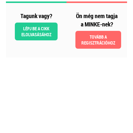
Tagunk vagy?
Ön még nem tagja
a MINKE-nek?
LÉPJ BE A CIKK
ELOLVASÁSÁHOZ
TOVÁBB A
REGISZTRÁCIÓHOZ
2026-08-04
Külföldi gazdálkodó
magyarországi
vásárokon történő
részvételének
adózási kérdései
A vásárokon és a piacokon
folytatott kereskedelmi
tevékenységek egyik kiemelt