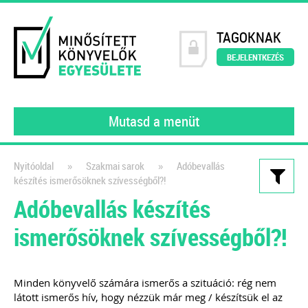
TAGOKNAK
BEJELENTKEZÉS
Mutasd a menüt
»
»
Nyitóoldal
Szakmai sarok
Adóbevallás
készítés ismerősöknek szívességből?!
Kiadványaink
Adóbevallás készítés
Nyitómérleg összeállítása
ismerősöknek szívességből?!
lépésről lépésre – e-book
2022
Minden könyvelő számára ismerős a szituáció: rég nem
Egy újabb felelősség hárul a
látott ismerős hív, hogy nézzük már meg / készítsük el az
könyvelőkre, a Kormány 297/2022.