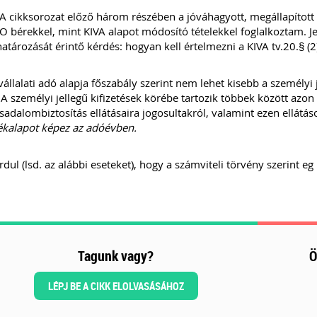
A cikksorozat előző három részében a jóváhagyott, megállapított 
O bérekkel, mint KIVA alapot módosító tételekkel foglalkoztam. Je
tározását érintő kérdés: hogyan kell értelmezni a KIVA tv.20.§ (2)
vállalati adó alapja főszabály szerint nem lehet kisebb a személyi
 A személyi jellegű kifizetések körébe tartozik többek között azon s
rsadalombiztosítás ellátásaira jogosultakról, valamint ezen ellátás
ékalapot képez az adóévben.
rdul (lsd. az alábbi eseteket), hogy a számviteli törvény szerint eg .
Tagunk vagy?
Ö
LÉPJ BE A CIKK ELOLVASÁSÁHOZ