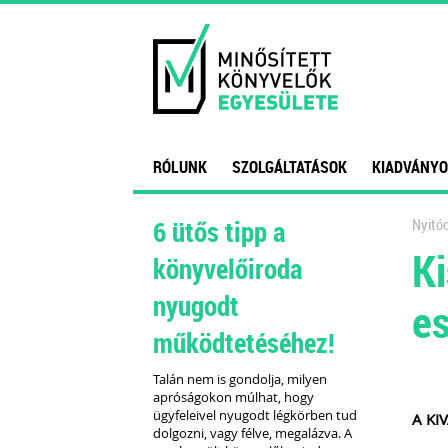
RÓLUNK
SZOLGÁLTATÁSOK
KIADVÁNYO
6 ütős tipp a
Nyitóo
Ki
könyvelőiroda
nyugodt
es
működtetéséhez!
Talán nem is gondolja, milyen
apróságokon múlhat, hogy
ügyfeleivel nyugodt légkörben tud
A KIV
dolgozni, vagy félve, megalázva. A