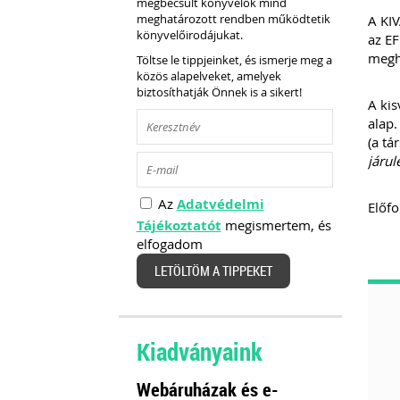
megbecsült könyvelők mind
meghatározott rendben működtetik
A KIV
könyvelőirodájukat.
az EF
megha
Töltse le tippjeinket, és ismerje meg a
közös alapelveket, amelyek
biztosíthatják Önnek is a sikert!
A kis
alap.
(a tá
járul
Az
Adatvédelmi
Előfo
Tájékoztatót
megismertem, és
elfogadom
LETÖLTÖM A TIPPEKET
Kiadványaink
Webáruházak és e-