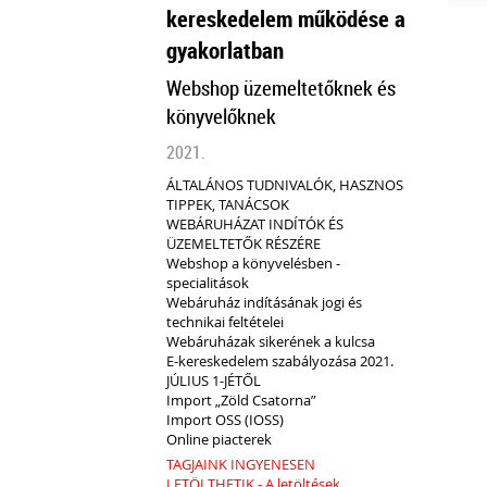
kereskedelem működése a
gyakorlatban
Webshop üzemeltetőknek és
könyvelőknek
2021.
ÁLTALÁNOS TUDNIVALÓK, HASZNOS
TIPPEK, TANÁCSOK
WEBÁRUHÁZAT INDÍTÓK ÉS
ÜZEMELTETŐK RÉSZÉRE
Webshop a könyvelésben -
specialitások
Webáruház indításának jogi és
technikai feltételei
Webáruházak sikerének a kulcsa
E-kereskedelem szabályozása 2021.
JÚLIUS 1-JÉTŐL
Import „Zöld Csatorna”
Import OSS (IOSS)
Online piacterek
TAGJAINK INGYENESEN
LETÖLTHETIK - A letöltések