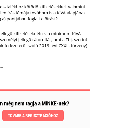
osztalékhoz kötődő kifizetésekkel, valamint
len írás témája továbbra is a KIVA alapjának
 a) pontjában foglalt előírást?
 jellegű kifizetéseknél: ez a minimum-KIVA
zemélyi jellegű ráfordítás, ami a Tbj. szerint
ok fedezetéről szóló 2019. évi CXXII. törvény)
..
n még nem tagja a MINKE-nek?
TOVÁBB A REGISZTRÁCIÓHOZ