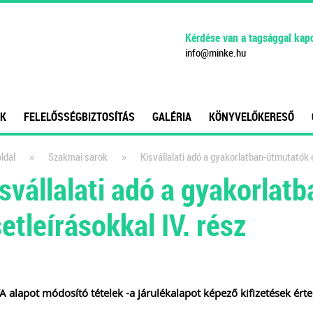
Kérdése van a tagsággal kap
info
@
minke
.
hu
K
FELELŐSSÉGBIZTOSÍTÁS
GALÉRIA
KÖNYVELŐKERESŐ
»
»
ldal
Szakmai sarok
Kisvállalati adó a gyakorlatban-útmutatók e
svállalati adó a gyakorlat
etleírásokkal IV. rész
A alapot módosító tételek -a járulékalapot képező kifizetések ért