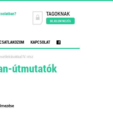
TAGOKNAK
csolatban?
BEJELENTKEZÉS
CSATLAKOZOM
KAPCSOLAT
f
setleírásokkal IV. rész
ban-útmutatók
elmezése