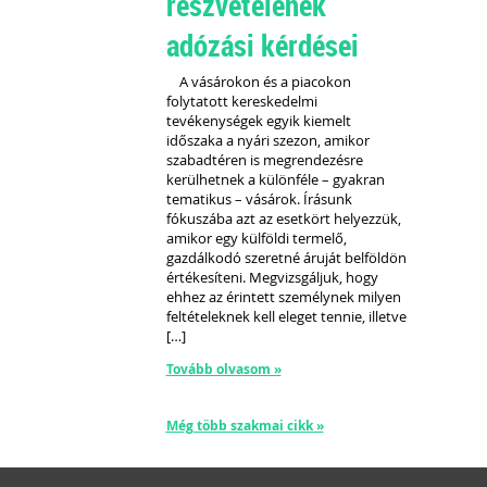
részvételének
adózási kérdései
A vásárokon és a piacokon
folytatott kereskedelmi
tevékenységek egyik kiemelt
időszaka a nyári szezon, amikor
szabadtéren is megrendezésre
kerülhetnek a különféle – gyakran
tematikus – vásárok. Írásunk
fókuszába azt az esetkört helyezzük,
amikor egy külföldi termelő,
gazdálkodó szeretné áruját belföldön
értékesíteni. Megvizsgáljuk, hogy
ehhez az érintett személynek milyen
feltételeknek kell eleget tennie, illetve
[…]
Tovább olvasom »
Még több szakmai cikk »