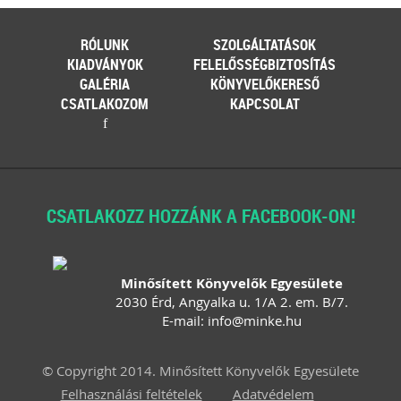
111 gyakorlatban felmerült könyvelői
kérdés, egyértelmű válasszal. Célunk
nem a jogszabályok bemásolása,
RÓLUNK
SZOLGÁLTATÁSOK
hanem a valódi segítségnyújtás: a
KIADVÁNYOK
FELELŐSSÉGBIZTOSÍTÁS
konkrét kérdésekre határozott válasz
leírása – természetesen ez sok esetben
GALÉRIA
KÖNYVELŐKERESŐ
már tartalmaz jogszabályi hivatkozást
CSATLAKOZOM
KAPCSOLAT
is... Ingyenesen letölthető
f
tartalomjegyzékkel mutatunk
betekintést az érintett témakörökbe…
Kiadványunk online (pdf) formában
érhető el.
CSATLAKOZZ HOZZÁNK A FACEBOOK-ON!
TAGJAINK INGYENESEN LETÖLTHETIK -
A letöltések menüpont alatt!
Ár: 4700
Minősített Könyvelők Egyesülete
Tagoknak: ingyenesen
2030 Érd, Angyalka u. 1/A 2. em. B/7.
letölthető
E-mail:
info
@
minke
.
hu
MEGRENDELEM
© Copyright 2014. Minősített Könyvelők Egyesülete
Felhasználási feltételek
Adatvédelem
Még több szakmai kiadvány »