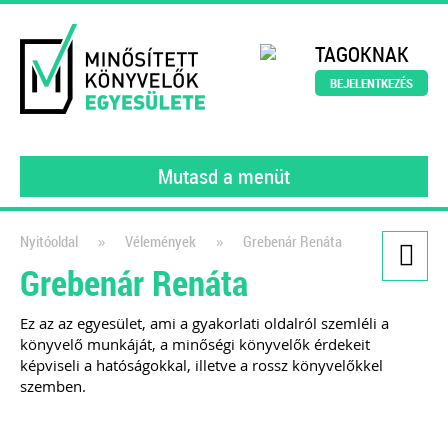
TAGOKNAK
BEJELENTKEZÉS
Mutasd a menüt
»
»
Nyitóoldal
Vélemények
Grebenár Renáta
Grebenár Renáta
Kiadványaink
111 könyvelői kérdés, 111
Ez az az egyesület, ami a gyakorlati oldalról szemléli a
könyvelő munkáját, a minőségi könyvelők érdekeit
szakértői válasz III.
képviseli a hatóságokkal, illetve a rossz könyvelőkkel
gyakorló könyvelőknek
szemben.
2022