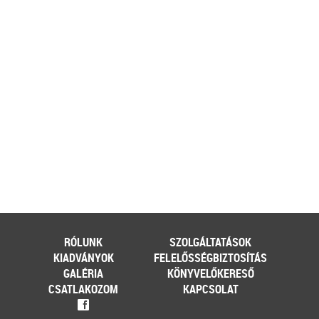
ehhez az érintett személynek milyen
feltételeknek kell eleget tennie, illetve
[…]
Továbbolvasom »
Még több szakmai cikk »
RÓLUNK
SZOLGÁLTATÁSOK
KIADVÁNYOK
FELELŐSSÉGBIZTOSÍTÁS
GALÉRIA
KÖNYVELŐKERESŐ
CSATLAKOZOM
KAPCSOLAT
f