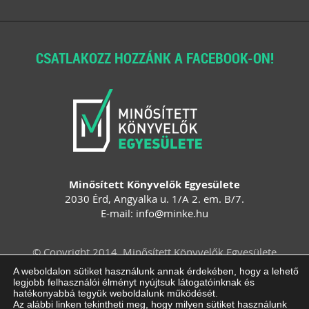
CSATLAKOZZ HOZZÁNK A FACEBOOK-ON!
Minősített Könyvelők Egyesülete
2030 Érd, Angyalka u. 1/A 2. em. B/7.
E-mail:
info
@
minke
.
hu
© Copyright 2014. Minősített Könyvelők Egyesülete
Felhasználási feltételek
Adatvédelem
A weboldalon sütiket használunk annak érdekében, hogy a lehető
legjobb felhasználói élményt nyújtsuk látogatóinknak és
Impresszum
ÁSZF
Süti beállítások
hatékonyabbá tegyük weboldalunk működését.
módosítása
Az alábbi linken tekintheti meg, hogy milyen sütiket használunk