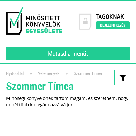
TAGOKNAK
BEJELENTKEZÉS
Mutasd a menüt
»
»
Nyitóoldal
Vélemények
Szommer Tímea
Szommer Tímea
Kiadványaink
Könyvelői szerződésminta
Minőségi könyvelőnek tartom magam, és szeretném, hogy
minél több kollégám azzá váljon.
A szerződés, amely tökéletesen
védi a könyvelők érdekeit!
2021
Dr. Vámosi-Nagy Szabolcs
adószakértő