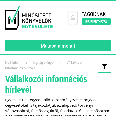
TAGOKNAK
BEJELENTKEZÉS
Mutasd a menüt
»
»
Nyitóoldal
Tagság előnyei
Vállalkozói
információs hírlevél
Kiadványaink
Vállalkozói információs
200 könyvelői kérdés – 200
hírlevél
szakértői válasz
2023
Egyesületünk egyedülálló kezdeményezése, hogy a
cégvezetőket is tájékoztatjuk az alapvető törvényi
A MINKE tagjai (gyakorló könyvelői)
változásokról, felelősségükről, feladataikról. Ezt elsősorban
által feltett kérdéseket gyűjtöttük