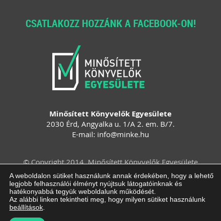
CSATLAKOZZ HOZZÁNK A FACEBOOK-ON!
Minősített Könyvelők Egyesülete
2030 Érd, Angyalka u. 1/A 2. em. B/7.
E-mail:
info
@
minke
.
hu
© Copyright 2014. Minősített Könyvelők Egyesülete
Felhasználási feltételek
Adatvédelem
A weboldalon sütiket használunk annak érdekében, hogy a lehető
legjobb felhasználói élményt nyújtsuk látogatóinknak és
Impresszum
ÁSZF
Süti beállítások
hatékonyabbá tegyük weboldalunk működését.
módosítása
Az alábbi linken tekintheti meg, hogy milyen sütiket használunk
beállítások
.
Arculattervezés, honlaptervezés: Kreatív Vonalak