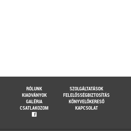
[…]
Továbbolvasom »
Még több szakmai cikk »
RÓLUNK
SZOLGÁLTATÁSOK
KIADVÁNYOK
FELELŐSSÉGBIZTOSÍTÁS
GALÉRIA
KÖNYVELŐKERESŐ
CSATLAKOZOM
KAPCSOLAT
f