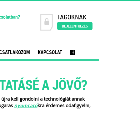
TAGOKNAK
csolatban?
BEJELENTKEZÉS
CSATLAKOZOM
KAPCSOLAT
f
TATÁSÉ A JÖVŐ?
jra kell gondolni a technológiát annak
ugaras
nyomtató
kra érdemes odafigyelni,