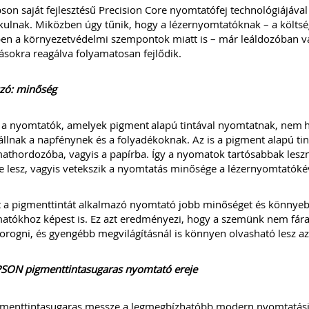
son saját fejlesztésű Precision Core nyomtatófej technológiájáv
kulnak. Miközben úgy tűnik, hogy a lézernyomtatóknak – a költsé
en a környezetvédelmi szempontok miatt is – már leáldozóban va
ásokra reagálva folyamatosan fejlődik.
szó: minőség
a nyomtatók, amelyek pigment alapú tintával nyomtatnak, nem hul
állnak a napfénynek és a folyadékoknak. Az is a pigment alapú ti
thordozóba, vagyis a papírba. Így a nyomatok tartósabbak lesznek
e lesz, vagyis vetekszik a nyomtatás minősége a lézernyomtatóké
 a pigmenttintát alkalmazó nyomtató jobb minőséget és könnyebb
tókhoz képest is. Ez azt eredményezi, hogy a szemünk nem fárad
rogni, és gyengébb megvilágításnál is könnyen olvasható lesz az
PSON pigmenttintasugaras nyomtató ereje
menttintasugaras messze a legmegbízhatóbb modern nyomtatási t