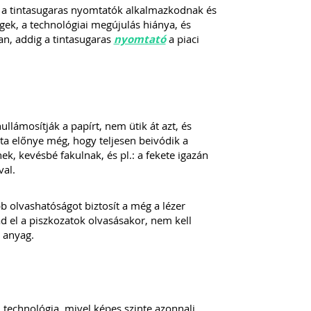
al a tintasugaras nyomtatók alkalmazkodnak és
gek, a technológiai megújulás hiánya, és
n, addig a tintasugaras
nyomtató
a piaci
lámosítják a papírt, nem ütik át azt, és
nta előnye még, hogy teljesen beivódik a
, kevésbé fakulnak, és pl.: a fekete igazán
val.
 olvashatóságot biztosít a még a lézer
 el a piszkozatok olvasásakor, nem kell
 anyag.
echnológia, mivel képes szinte azonnali