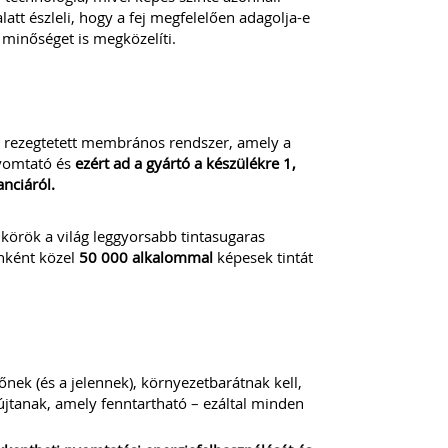
att észleli, hogy a fej megfelelően adagolja-e
minőséget is megközelíti.
al rezegtetett membrános rendszer, amely a
nyomtató és
ezért ad a gyártó a készülékre 1,
anciáról.
örök a világ leggyorsabb tintasugaras
enként közel
50 000 alkalommal
képesek tintát
nek (és a jelennek), környezetbarátnak kell,
jtanak, amely fenntartható – ezáltal minden