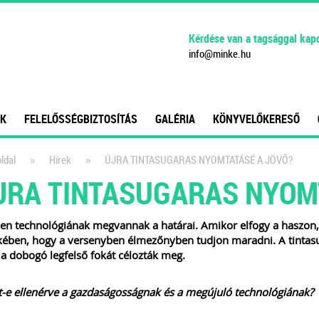
Kérdése van a tagsággal kap
info
@
minke
.
hu
K
FELELŐSSÉGBIZTOSÍTÁS
GALÉRIA
KÖNYVELŐKERESŐ
»
»
ldal
Hírek
ÚJRA TINTASUGARAS NYOMTATÁSÉ A JÖVŐ?
JRA TINTASUGARAS NYOM
n technológiának megvannak a határai. Amikor elfogy a haszon, ú
kében, hogy a versenyben élmezőnyben tudjon maradni. A tintas
a dobogó legfelső fokát célozták meg.
-e ellenérve a gazdaságosságnak és a megújuló technológiának?