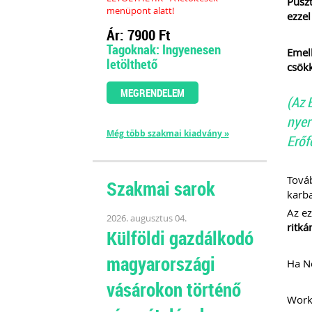
Puszt
menüpont alatt!
ezzel
Ár: 7900 Ft
Tagoknak: Ingyenesen
Emell
letölthető
csökk
MEGRENDELEM
(Az 
nyer
Még több szakmai kiadvány »
Erőf
Továb
Szakmai sarok
karba
Az e
2026. augusztus 04.
ritká
Külföldi gazdálkodó
magyarországi
Ha Ne
vásárokon történő
Work