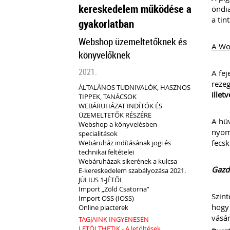
kereskedelem működése a
öndia
a tin
gyakorlatban
Webshop üzemeltetőknek és
A Wo
könyvelőknek
2021.
A fej
rezeg
ÁLTALÁNOS TUDNIVALÓK, HASZNOS
illet
TIPPEK, TANÁCSOK
WEBÁRUHÁZAT INDÍTÓK ÉS
ÜZEMELTETŐK RÉSZÉRE
A hüv
Webshop a könyvelésben -
nyomt
specialitások
fecs
Webáruház indításának jogi és
technikai feltételei
Webáruházak sikerének a kulcsa
Gazd
E-kereskedelem szabályozása 2021.
JÚLIUS 1-JÉTŐL
Import „Zöld Csatorna”
Szint
Import OSS (IOSS)
hogy
Online piacterek
vásár
TAGJAINK INGYENESEN
LETÖLTHETIK - A letöltések