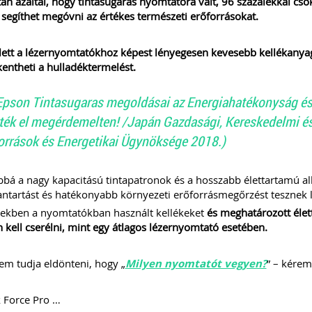
án azáltal, hogy tintasugaras nyomtatóra vált, 96 százalékkal cs
 segíthet megóvni az értékes természeti erőforrásokat.
ett a lézernyomtatókhoz képest lényegesen kevesebb kellékanyag
entheti a hulladéktermelést.
Epson Tintasugaras megoldásai az Energiahatékonyság és
ték el megérdemelten! /Japán Gazdasági, Kereskedelmi és
orrások és Energetikai Ügynöksége 2018.)
bá a nagy kapacitású tintapatronok és a hosszabb élettartamú al
ntartást és hatékonyabb környezeti erőforrásmegőrzést tesznek 
zekben a nyomtatókban használt kellékeket
és meghatározott élet
n kell cserélni, mint egy átlagos lézernyomtató esetében.
m tudja eldönteni, hogy „
Milyen nyomtatót vegyen?
” – kérem
 Force Pro …