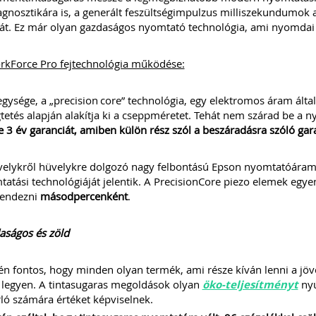
gnosztikára is, a generált feszültségimpulzus milliszekundumok al
tát. Ez már olyan gazdaságos nyomtató technológia, ami nyomdai 
rkForce Pro fejtechnológia működése:
egysége, a „precision core” technológia, egy elektromos áram ált
tetés alapján alakítja ki a cseppméretet. Tehát nem szárad be a 
ve 3 év garanciát, amiben külön rész szól a beszáradásra szóló gar
elykről hüvelykre dolgozó nagy felbontású Epson nyomtatóáramk
atási technológiáját jelentik. A PrecisionCore piezo elemek egy
kendezni
másodpercenként
.
aságos és zöld
én fontos, hogy minden olyan termék, ami része kíván lenni a jövő
 legyen. A tintasugaras megoldások olyan
öko-teljesítményt
nyú
ló számára értéket képviselnek.