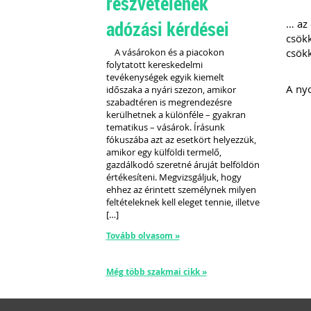
részvételének
adózási kérdései
… az 
csökk
A vásárokon és a piacokon
csökk
folytatott kereskedelmi
tevékenységek egyik kiemelt
A ny
időszaka a nyári szezon, amikor
szabadtéren is megrendezésre
kerülhetnek a különféle – gyakran
tematikus – vásárok. Írásunk
fókuszába azt az esetkört helyezzük,
amikor egy külföldi termelő,
gazdálkodó szeretné áruját belföldön
értékesíteni. Megvizsgáljuk, hogy
ehhez az érintett személynek milyen
feltételeknek kell eleget tennie, illetve
[…]
Tovább olvasom »
Még több szakmai cikk »