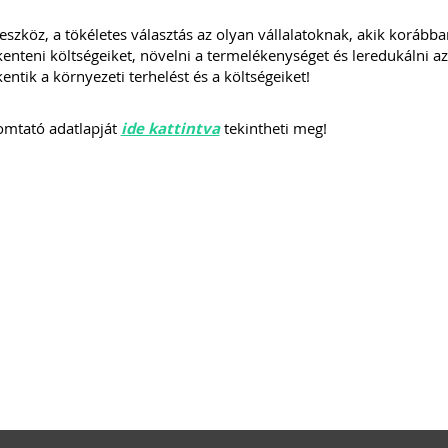
eszköz, a tökéletes választás az olyan vállalatoknak, akik korább
enteni költségeiket, növelni a termelékenységet és leredukálni a
entik a környezeti terhelést és a költségeiket!
omtató adatlapját
ide kattintva
tekintheti meg!