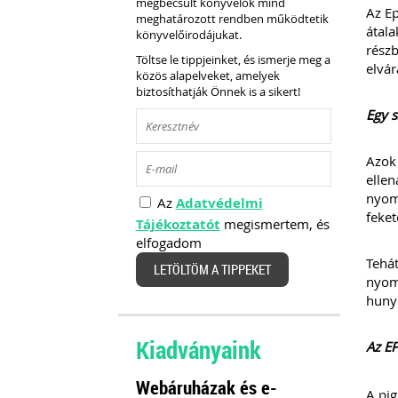
megbecsült könyvelők mind
Az Ep
meghatározott rendben működtetik
átala
könyvelőirodájukat.
részb
Töltse le tippjeinket, és ismerje meg a
elvár
közös alapelveket, amelyek
biztosíthatják Önnek is a sikert!
Egy 
Azok 
ellen
nyoma
Az
Adatvédelmi
feket
Tájékoztatót
megismertem, és
elfogadom
Tehát
LETÖLTÖM A TIPPEKET
nyoma
hunyo
Kiadványaink
Az E
Webáruházak és e-
A pig