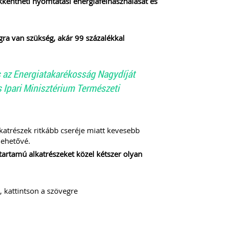
ökkentheti nyomtatási energiafelhasználását és
ra van szükség, akár 99 százalékkal
 az Energiatakarékosság Nagydíját
 Ipari Minisztérium Természeti
katrészek ritkább cseréje miatt kevesebb
lehetővé.
tartamú alkatrészeket közel kétszer olyan
, kattintson a szövegre