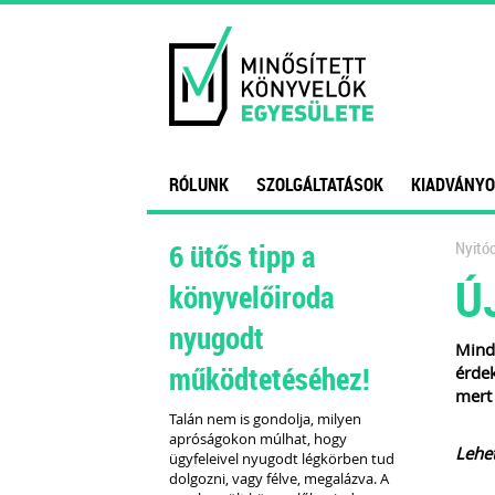
RÓLUNK
SZOLGÁLTATÁSOK
KIADVÁNYO
6 ütős tipp a
Nyitóo
Ú
könyvelőiroda
nyugodt
Minde
működtetéséhez!
érde
mert 
Talán nem is gondolja, milyen
apróságokon múlhat, hogy
Lehet
ügyfeleivel nyugodt légkörben tud
dolgozni, vagy félve, megalázva. A