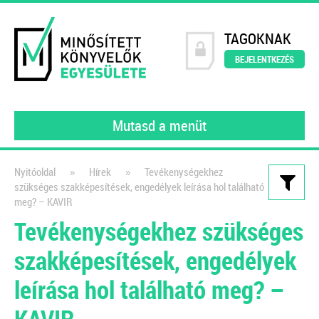
TAGOKNAK
BEJELENTKEZÉS
Mutasd a menüt
»
»
Nyitóoldal
Hírek
Tevékenységekhez
szükséges szakképesítések, engedélyek leírása hol található
Kiadványaink
meg? – KAVIR
Tevékenységekhez szükséges
Webáruházak és e-
kereskedelem működése a
szakképesítések, engedélyek
gyakorlatban
leírása hol található meg? –
Webshop üzemeltetőknek és
KAVIR
könyvelőknek