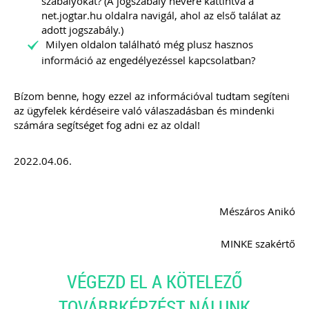
szabályokat? (A jogszabály nevére kattintva a
net.jogtar.hu oldalra navigál, ahol az első találat az
adott jogszabály.)
Milyen oldalon található még plusz hasznos
információ az engedélyezéssel kapcsolatban?
Bízom benne, hogy ezzel az információval tudtam segíteni
az ügyfelek kérdéseire való válaszadásban és mindenki
számára segítséget fog adni ez az oldal!
2022.04.06.
Mészáros Anikó
MINKE szakértő
VÉGEZD EL A KÖTELEZŐ
TOVÁBBKÉPZÉST NÁLUNK