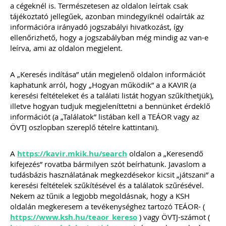
MEGRENDELEM
a cégeknél is. Természetesen az oldalon leírtak csak
tájékoztató jellegűek, azonban mindegyiknél odaírták az
információra irányadó jogszabályi hivatkozást, így
Még több szakmai kiadvány »
ellenőrizhető, hogy a jogszabályban még mindig az van-e
leírva, ami az oldalon megjelent.
Szakmai sarok
A „Keresés indítása” után megjelenő oldalon információt
kaphatunk arról, hogy „Hogyan működik” a a KAVIR (a
keresési feltételeket és a találati listát hogyan szűkíthetjük),
2026-08-04
illetve hogyan tudjuk megjeleníttetni a bennünket érdeklő
Külföldi gazdálkodó
információt (a „Találatok” listában kell a TEÁOR vagy az
ÖVTJ oszlopban szereplő tételre kattintani).
magyarországi
vásárokon történő
A
https://kavir.mkik.hu/search
oldalon a „Keresendő
kifejezés” rovatba bármilyen szót beírhatunk. Javaslom a
részvételének
tudásbázis használatának megkezdésekor kicsit „játszani” a
keresési feltételek szűkítésével és a találatok szűrésével.
adózási kérdései
Nekem az tűnik a legjobb megoldásnak, hogy a KSH
oldalán megkeresem a tevékenységhez tartozó TEÁOR- (
A vásárokon és a piacokon
https://www.ksh.hu/teaor_kereso
folytatott kereskedelmi
) vagy ÖVTJ-számot (
tevékenységek egyik kiemelt