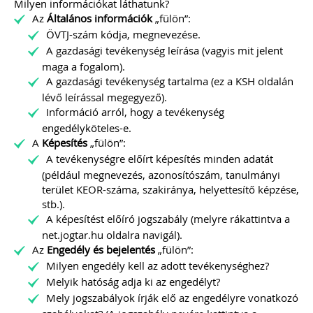
Milyen információkat láthatunk?
Az
Általános információk
„fülön”:
ÖVTJ-szám kódja, megnevezése.
A gazdasági tevékenység leírása (vagyis mit jelent
maga a fogalom).
A gazdasági tevékenység tartalma (ez a KSH oldalán
lévő leírással megegyező).
Információ arról, hogy a tevékenység
engedélyköteles-e.
A
Képesítés
„fülön”:
A tevékenységre előírt képesítés minden adatát
(például megnevezés, azonosítószám, tanulmányi
terület KEOR-száma, szakiránya, helyettesítő képzése,
stb.).
A képesítést előíró jogszabály (melyre rákattintva a
net.jogtar.hu oldalra navigál).
Az
Engedély és bejelentés
„fülön”:
Milyen engedély kell az adott tevékenységhez?
Melyik hatóság adja ki az engedélyt?
Mely jogszabályok írják elő az engedélyre vonatkozó