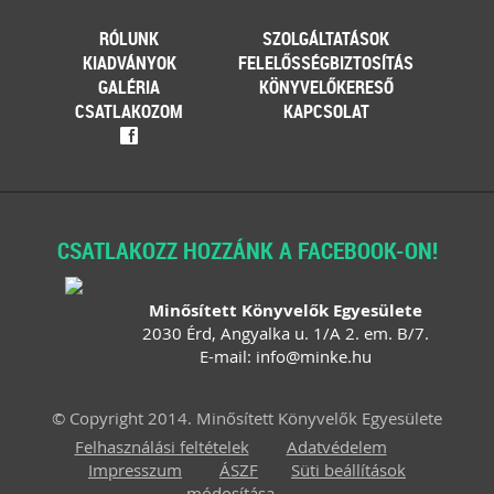
RÓLUNK
SZOLGÁLTATÁSOK
KIADVÁNYOK
FELELŐSSÉGBIZTOSÍTÁS
GALÉRIA
KÖNYVELŐKERESŐ
CSATLAKOZOM
KAPCSOLAT
f
CSATLAKOZZ HOZZÁNK A FACEBOOK-ON!
Minősített Könyvelők Egyesülete
2030 Érd, Angyalka u. 1/A 2. em. B/7.
E-mail:
info
@
minke
.
hu
© Copyright 2014. Minősített Könyvelők Egyesülete
Felhasználási feltételek
Adatvédelem
Impresszum
ÁSZF
Süti beállítások
módosítása