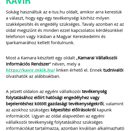
2021.
Sokáig használtuk az e-tus.hu oldalt, amikor arra kerestük
ÁLTALÁNOS TUDNIVALÓK, HASZNOS
a választ, hogy egy-egy tevékenységi körhöz milyen
TIPPEK, TANÁCSOK
szakképesítés és engedély szükséges. Tavaly azonban ez az
WEBÁRUHÁZAT INDÍTÓK ÉS
oldal megszűnt és minden ezzel kapcsolatos kérdésünkkel
ÜZEMELTETŐK RÉSZÉRE
telefonon vagy írásban a Magyar Kereskedelmi és
Webshop a könyvelésben -
Iparkamarához kellett fordulnunk.
specialitások
Webáruház indításának jogi és
technikai feltételei
Most a Kamara készített egy oldalt „
Kamarai Vállalkozói
Webáruházak sikerének a kulcsa
Információs Rendszer
” néven, mely a
E-kereskedelem szabályozása 2021.
JÚLIUS 1-JÉTŐL
https://kavir.mkik.hu/
linken érhető el. Ennek
tudnivalói
Import „Zöld Csatorna”
olvashatók az alábbiakban.
Import OSS (IOSS)
Online piacterek
A jelzett oldalon az egyéni vállalkozói
tevékenység
TAGJAINK INGYENESEN LETÖLTHETIK -
A letöltések menüpont alatt!
folytatásához előírt hatósági engedélyhez vagy
bejelentéshez kötött gazdasági tevékenységekről
, valamint
Ár: 7900 Ft
az azokhoz szükséges
képesítési előírásokról
kapunk
Tagoknak: Ingyenesen
információt. Ugyan az oldal alapvetően az egyéni
letölthető
vállalkozói tevékenység folytatásához szükséges
információkat tartalmazza, azonban kiválóan alkalmazható