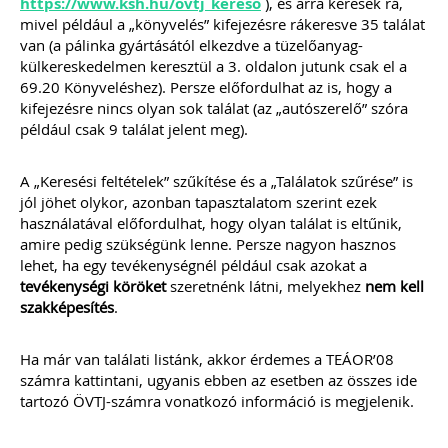
https://www.ksh.hu/ovtj_kereso
), és arra keresek rá,
időszaka a nyári szezon, amikor
mivel például a „könyvelés” kifejezésre rákeresve 35 találat
szabadtéren is megrendezésre
van (a pálinka gyártásától elkezdve a tüzelőanyag-
kerülhetnek a különféle – gyakran
külkereskedelmen keresztül a 3. oldalon jutunk csak el a
tematikus – vásárok. Írásunk
69.20 Könyveléshez). Persze előfordulhat az is, hogy a
fókuszába azt az esetkört helyezzük,
kifejezésre nincs olyan sok találat (az „autószerelő” szóra
amikor egy külföldi termelő,
gazdálkodó szeretné áruját belföldön
például csak 9 találat jelent meg).
értékesíteni. Megvizsgáljuk, hogy
ehhez az érintett személynek milyen
feltételeknek kell eleget tennie, illetve
A „Keresési feltételek” szűkítése és a „Találatok szűrése” is
[…]
jól jöhet olykor, azonban tapasztalatom szerint ezek
használatával előfordulhat, hogy olyan találat is eltűnik,
Továbbolvasom »
amire pedig szükségünk lenne. Persze nagyon hasznos
lehet, ha egy tevékenységnél például csak azokat a
Még több szakmai cikk »
tevékenységi köröket
szeretnénk látni, melyekhez
nem kell
szakképesítés
.
Ha már van találati listánk, akkor érdemes a TEÁOR’08
számra kattintani, ugyanis ebben az esetben az összes ide
tartozó ÖVTJ-számra vonatkozó információ is megjelenik.