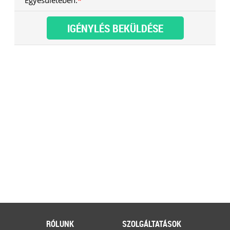
Egyesületében:
*
tematikus – vásárok. Írásunk
fókuszába azt az esetkört helyezzük,
amikor egy külföldi termelő,
gazdálkodó szeretné áruját belföldön
értékesíteni. Megvizsgáljuk, hogy
ehhez az érintett személynek milyen
feltételeknek kell eleget tennie, illetve
[…]
Továbbolvasom »
Még több szakmai cikk »
RÓLUNK
SZOLGÁLTATÁSOK