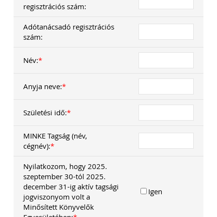
regisztrációs szám:
Adótanácsadó regisztrációs
Szakmai sarok
szám:
Név:
*
2026-08-04
Külföldi gazdálkodó
Anyja neve:
*
magyarországi
Születési idő:
*
vásárokon történő
részvételének
MINKE Tagság (név,
cégnév):
*
adózási kérdései
Nyilatkozom, hogy 2025.
A vásárokon és a piacokon
szeptember 30-tól 2025.
folytatott kereskedelmi
december 31-ig aktív tagsági
tevékenységek egyik kiemelt
Igen
időszaka a nyári szezon, amikor
jogviszonyom volt a
szabadtéren is megrendezésre
Minősített Könyvelők
kerülhetnek a különféle – gyakran