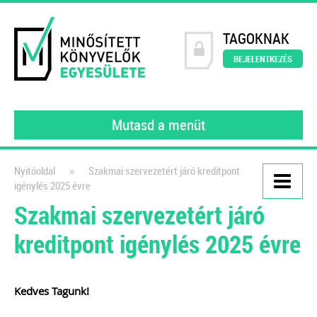
TAGOKNAK
BEJELENTKEZÉS
Mutasd a menüt
»
Nyitóoldal
Szakmai szervezetért járó kreditpont
igénylés 2025 évre
Kiadványaink
Szakmai szervezetért járó
111 könyvelői kérdés, 111
kreditpont igénylés 2025 évre
szakértői válasz III.
gyakorló könyvelőknek
Kedves Tagunk!
2022