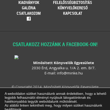
KIADVÁNYOK
FELELŐSSÉGBIZTOSÍTÁS
GALÉRIA
KÖNYVELŐKERESŐ
CSATLAKOZOM
KAPCSOLAT
f
CSATLAKOZZ HOZZÁNK A FACEBOOK-ON!
Minősített Könyvelők Egyesülete
2030 Érd, Angyalka u. 1/A 2. em. B/7.
E-mail:
info
@
minke
.
hu
© Copyright 2014. Minősített Könyvelők Egyesülete
Felhasználási feltételek
Adatvédelem
A weboldalon sütiket használunk annak érdekében, hogy a lehető
legjobb felhasználói élményt nyújtsuk látogatóinknak és
Impresszum
ÁSZF
Süti beállítások
hatékonyabbá tegyük weboldalunk működését.
módosítása
Az alábbi linken tekintheti meg, hogy milyen sütiket használunk
beállítások
.