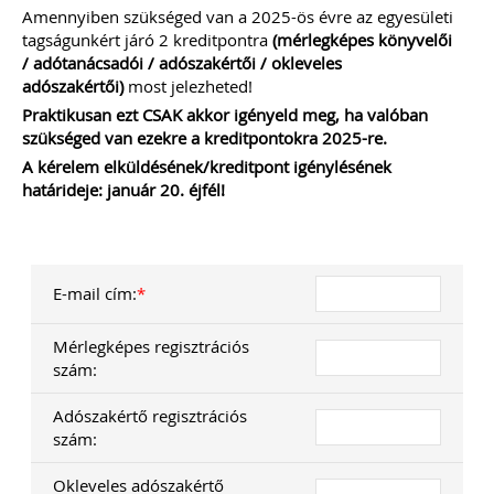
111 gyakorlatban felmerült könyvelői
Amennyiben szükséged van a 2025-ös évre az egyesületi
kérdés, egyértelmű válasszal. Célunk
tagságunkért járó 2 kreditpontra
(
mérlegképes könyvelői
nem a jogszabályok bemásolása,
hanem a valódi segítségnyújtás: a
/
adótanácsadói / adószakértői / okleveles
konkrét kérdésekre határozott válasz
adószakértői)
most jelezheted!
leírása – természetesen ez sok esetben
Praktikusan ezt CSAK akkor igényeld meg, ha valóban
már tartalmaz jogszabályi hivatkozást
szükséged van ezekre a kreditpontokra 2025-re.
is... Ingyenesen letölthető
tartalomjegyzékkel mutatunk
A kérelem elküldésének/kreditpont igénylésének
betekintést az érintett témakörökbe…
határideje: január 20. éjfél!
Kiadványunk online (pdf) formában
érhető el.
TAGJAINK INGYENESEN LETÖLTHETIK -
E-mail cím:
*
A letöltések menüpont alatt!
Ár: 4700
Mérlegképes regisztrációs
Tagoknak: ingyenesen
szám:
letölthető
Adószakértő regisztrációs
MEGRENDELEM
szám:
Okleveles adószakértő
Még több szakmai kiadvány »