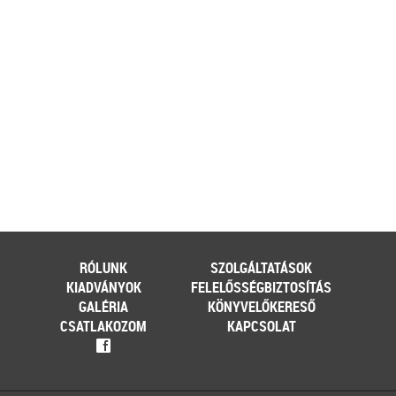
kerülhetnek a különféle – gyakran
tematikus – vásárok. Írásunk
fókuszába azt az esetkört helyezzük,
amikor egy külföldi termelő,
gazdálkodó szeretné áruját belföldön
értékesíteni. Megvizsgáljuk, hogy
ehhez az érintett személynek milyen
feltételeknek kell eleget tennie, illetve
[…]
Továbbolvasom »
Még több szakmai cikk »
RÓLUNK
SZOLGÁLTATÁSOK
KIADVÁNYOK
FELELŐSSÉGBIZTOSÍTÁS
GALÉRIA
KÖNYVELŐKERESŐ
CSATLAKOZOM
KAPCSOLAT
f