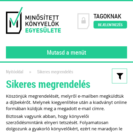
TAGOKNAK
BEJELENTKEZÉS
Mutasd a menüt
»
Nyitóoldal
Sikeres megrendelés
Sikeres megrendelés
Kiadványaink
200 könyvelői kérdés – 200
Köszönjük megrendelését, melyről e-mailben megküldtük
a díjbekérőt. Melynek kiegyenlítése után a kiadványt online
szakértői válasz
formában küldjük meg a megadott e-mail címre.
2023
Biztosak vagyunk abban, hogy könyvelői
szerződésmintánk elnyeri tetszését. Folyamatosan
A MINKE tagjai (gyakorló könyvelői)
dolgozunk a gyakorló könyvelőkért, ezért ne maradjon le
által feltett kérdéseket gyűjtöttük