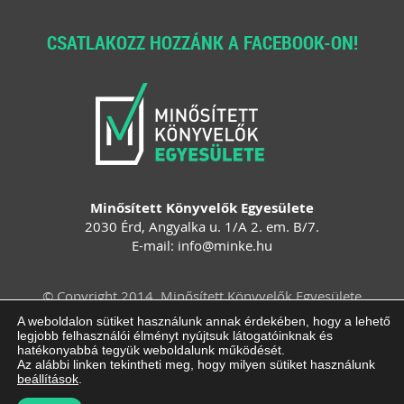
CSATLAKOZZ HOZZÁNK A FACEBOOK-ON!
Minősített Könyvelők Egyesülete
2030 Érd, Angyalka u. 1/A 2. em. B/7.
E-mail:
info
@
minke
.
hu
© Copyright 2014. Minősített Könyvelők Egyesülete
Felhasználási feltételek
Adatvédelem
A weboldalon sütiket használunk annak érdekében, hogy a lehető
legjobb felhasználói élményt nyújtsuk látogatóinknak és
Impresszum
ÁSZF
Süti beállítások
hatékonyabbá tegyük weboldalunk működését.
módosítása
Az alábbi linken tekintheti meg, hogy milyen sütiket használunk
beállítások
.
Arculattervezés, honlaptervezés: Kreatív Vonalak