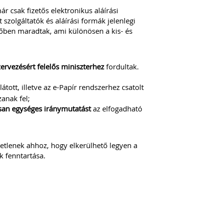
csak fizetős elektronikus aláírási
szolgáltatók és aláírási formák jelenlegi
őben maradtak, ami különösen a kis- és
ervezésért felelős miniszterhez
fordultak.
átott, illetve az e-Papír rendszerhez csatolt
anak fel;
san egységes iránymutatást
az elfogadható
etlenek ahhoz, hogy elkerülhető legyen a
k fenntartása.