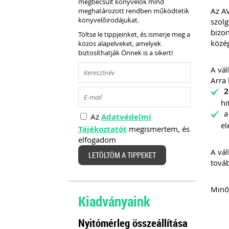
megbecsült könyvelők mind
Az AV
meghatározott rendben működtetik
könyvelőirodájukat.
szolg
bizon
Töltse le tippjeinket, és ismerje meg a
közép
közös alapelveket, amelyek
biztosíthatják Önnek is a sikert!
A vál
Arra 
2
hi
a
Az
Adatvédelmi
el
Tájékoztatót
megismertem, és
elfogadom
A vál
LETÖLTÖM A TIPPEKET
továb
Minős
Kiadványaink
Nyitómérleg összeállítása