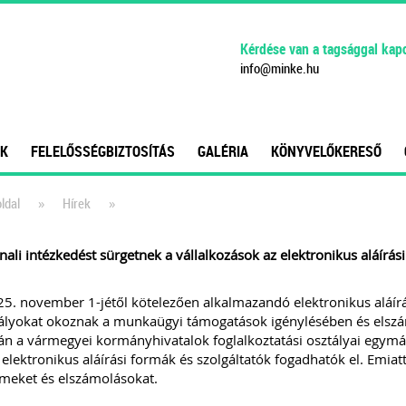
Kérdése van a tagsággal kap
info
@
minke
.
hu
K
FELELŐSSÉGBIZTOSÍTÁS
GALÉRIA
KÖNYVELŐKERESŐ
»
»
ldal
Hírek
ali intézkedést sürgetnek a vállalkozások az elektronikus aláírás
5. november 1-jétől kötelezően alkalmazandó elektronikus aláírás
ályokat okoznak a munkaügyi támogatások igénylésében és elszá
án a vármegyei kormányhivatalok foglalkoztatási osztályai egymás
elektronikus aláírási formák és szolgáltatók fogadhatók el. Emia
meket és elszámolásokat.