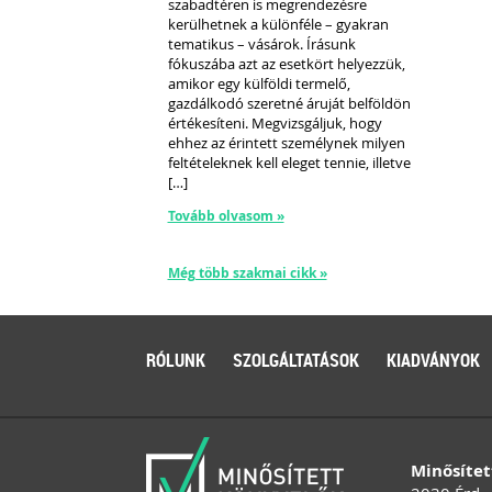
szabadtéren is megrendezésre
kerülhetnek a különféle – gyakran
tematikus – vásárok. Írásunk
fókuszába azt az esetkört helyezzük,
amikor egy külföldi termelő,
gazdálkodó szeretné áruját belföldön
értékesíteni. Megvizsgáljuk, hogy
ehhez az érintett személynek milyen
feltételeknek kell eleget tennie, illetve
[…]
Tovább olvasom »
Még több szakmai cikk »
RÓLUNK
SZOLGÁLTATÁSOK
KIADVÁNYOK
Minősítet