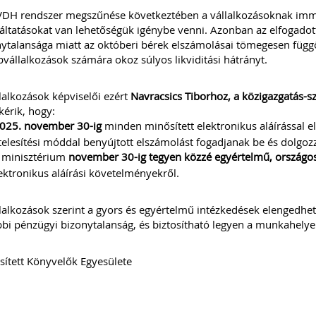
DH rendszer megszűnése következtében a vállalkozásoknak immár 
áltatásokat van lehetőségük igénybe venni. Azonban az elfogadott 
ytalansága miatt az októberi bérek elszámolásai tömegesen függ
vállalkozások számára okoz súlyos likviditási hátrányt.
lalkozások képviselői ezért
Navracsics Tiborhoz, a közigazgatás-sz
kérik, hogy:
025. november 30-ig
minden minősített elektronikus aláírással ell
telesítési móddal benyújtott elszámolást fogadjanak be és dolgozz
 minisztérium
november 30-ig tegyen közzé egyértelmű, országo
ektronikus aláírási követelményekről.
lalkozások szerint a gyors és egyértelmű intézkedések elengedhet
bi pénzügyi bizonytalanság, és biztosítható legyen a munkahelye
ített Könyvelők Egyesülete