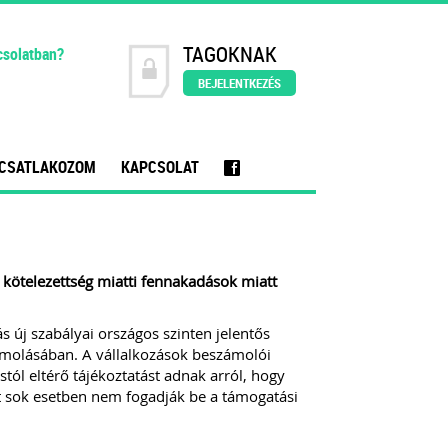
TAGOKNAK
csolatban?
BEJELENTKEZÉS
CSATLAKOZOM
KAPCSOLAT
f
i kötelezettség miatti fennakadások miatt
 új szabályai országos szinten jelentős
molásában. A vállalkozások beszámolói
tól eltérő tájékoztatást adnak arról, hogy
tt sok esetben nem fogadják be a támogatási