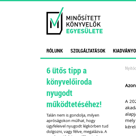
RÓLUNK
SZOLGÁLTATÁSOK
KIADVÁNYO
6 ütős tipp a
Nyitóo
könyvelőiroda
Azonn
nyugodt
A 202
működtetéséhez!
akad
alapj
Talán nem is gondolja, milyen
mely 
apróságokon múlhat, hogy
ügyfeleivel nyugodt légkörben tud
kérel
dolgozni, vagy félve, megalázva. A