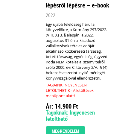
lépésről lépésre – e-book
2022
Egy újabb felelősség hárul a
könyvelőkre, a Kormány 297/2022.
(VIII. 9.) 3. § alapján a 2022.
augusztus 31-én a kisadózó
vállalkozások tételes adóját
alkalmazó közkereseti társaság,
betéti társaság, egyéni cég, ügyvédi
iroda
NEM köteles
a számvitelről
szóló 2000. évi C. törvény 2/A. § (4)
bekezdése szerinti
nyitó mérlegét
könyvvizsgálóval ellenőriztetni.
TAGJAINK INGYENESEN
LETÖLTHETIK - A letöltések
menüpont alatt!
Ár: 14.900 Ft
Tagoknak: Ingyenesen
letölthető
MEGRENDELEM