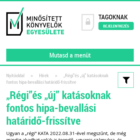
TAGOKNAK
BEJELENTKEZÉS
Mutasd a menüt
»
»
Nyitóoldal
Hírek
„Régi”és „új” katásoknak
fontos hipa-bevallási határidő-frissítve
Kiadványaink
„Régi”és „új” katásoknak
111 könyvelői kérdés, 111
fontos hipa-bevallási
szakértői válasz III.
határidő-frissítve
gyakorló könyvelőknek
2022
Ugyan a „régi” KATA 2022.08.31-ével megszűnt, de még
mindig akadhat velük is teendő, ugyanis számukra, és