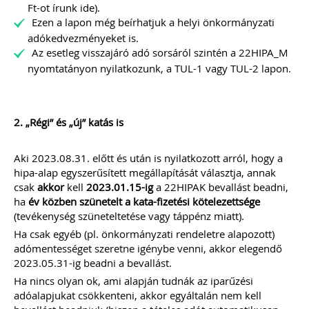
Ft-ot írunk ide).
Ezen a lapon még beírhatjuk a helyi önkormányzati
adókedvezményeket is.
Az esetleg visszajáró adó sorsáról szintén a 22HIPA_M
nyomtatányon nyilatkozunk, a TUL-1 vagy TUL-2 lapon.
2. „Régi” és „új” katás is
Aki 2023.08.31. előtt és után is nyilatkozott arról, hogy a
hipa-alap egyszerűsített megállapítását választja, annak
csak
akkor
kell
2023.01.15-ig
a 22HIPAK bevallást beadni,
ha
év közben szünetelt a kata-fizetési kötelezettsége
(tevékenység szüneteltetése vagy táppénz miatt).
Ha csak egyéb (pl. önkormányzati rendeletre alapozott)
adómentességet szeretne igénybe venni, akkor elegendő
2023.05.31-ig beadni a bevallást.
Ha nincs olyan ok, ami alapján tudnák az iparűzési
adóalapjukat csökkenteni, akkor egyáltalán nem kell