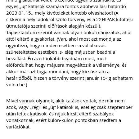
111 gyakorlatban felmerült könyvelői
kérdés, egyértelmű válasszal. Célunk
egyes „új” katások számára fontos adóbevallási határidő
nem a jogszabályok bemásolása,
2023.01.15., mely kivételeket lentebb olvashatod! (A
hanem a valódi segítségnyújtás: a
cikkem a helyi adókról szóló törvény, és a 22HIPAK kitöltési
konkrét kérdésekre határozott válasz
útmutatója szerinti előírások alapján készült.
leírása – természetesen ez sok esetben
Tapasztalatom szerint vannak olyan önkormányzatok, ahol
már tartalmaz jogszabályi hivatkozást
ettől eltérő a gyakorlat. (Van, ahol most azt mondja az
is... Ingyenesen letölthető
tartalomjegyzékkel mutatunk
ügyintéző, hogy minden esetben -a vállalkozás
betekintést az érintett témakörökbe…
szüneteltetése esetében is- elég májusban beadni a
Kiadványunk online (pdf) formában
bevallást. Én azért inkább beadnám most, mert
érhető el.
előfordulhat, hogy májusra megváltozik a véleménye, és
akkor már azt fogja mondani, hogy kicsúsztam a
TAGJAINK INGYENESEN LETÖLTHETIK -
határidőből, hiszen a törvény szerint január 15-ig adhattam
A letöltések menüpont alatt!
volna be.)
Ár: 4700
Tagoknak: ingyenesen
Mivel vannak olyanok, akik katások voltak, de már nem
letölthető
azok, vagy „régi” és „új” katások is, esetleg csak szeptember
után lettek katások, és rájuk kicsit eltérő szabályok
MEGRENDELEM
vonatkoznak, ezért külön-külön pontokban szedtem a
variációkat.
Még több szakmai kiadvány »