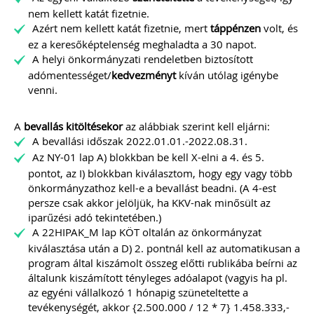
adózási kérdései
nem kellett katát fizetnie.
Azért nem kellett katát fizetnie, mert
táppénzen
volt, és
A vásárokon és a piacokon
ez a keresőképtelenség meghaladta a 30 napot.
folytatott kereskedelmi
A helyi önkormányzati rendeletben biztosított
tevékenységek egyik kiemelt
időszaka a nyári szezon, amikor
adómentességet/
kedvezményt
kíván utólag igénybe
szabadtéren is megrendezésre
venni.
kerülhetnek a különféle – gyakran
tematikus – vásárok. Írásunk
fókuszába azt az esetkört helyezzük,
A
bevallás kitöltésekor
az alábbiak szerint kell eljárni:
amikor egy külföldi termelő,
A bevallási időszak 2022.01.01.-2022.08.31.
gazdálkodó szeretné áruját belföldön
Az NY-01 lap A) blokkban be kell X-elni a 4. és 5.
értékesíteni. Megvizsgáljuk, hogy
ehhez az érintett személynek milyen
pontot, az I) blokkban kiválasztom, hogy egy vagy több
feltételeknek kell eleget tennie, illetve
önkormányzathoz kell-e a bevallást beadni. (A 4-est
[…]
persze csak akkor jelöljük, ha KKV-nak minősült az
iparűzési adó tekintetében.)
Továbbolvasom »
A 22HIPAK_M lap KÖT oltalán az önkormányzat
kiválasztása után a D) 2. pontnál kell az automatikusan a
Még több szakmai cikk »
program által kiszámolt összeg előtti rublikába beírni az
általunk kiszámított tényleges adóalapot (vagyis ha pl.
az egyéni vállalkozó 1 hónapig szüneteltette a
tevékenységét, akkor {2.500.000 / 12 * 7} 1.458.333,-