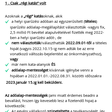
1 . Csak „régi katás” volt
Azoknak a
„régi” katás
oknak, akik
Szakmai sarok
a helyi iparűzési adóban az egyszerűsített (
tételes
)
iparűzési adóalap-megállapítást választották -vagyis fix,
2,5 millió Ft bevétel alapulvételével fizették meg 2022-
ben a helyi iparűzési adót-, de
nem választották
/választhatták
2022.09.01-től
a tételes
hipát (vagyis 2022.10.15-ig nem adták be az erre
vonatkozó változás-bejelentést az önkormányzathoz),
vagy
már nem kata-alanyok
ÉS
adóalap-mentességet
kívánnak igénybe venni a
2026-08-04
hipában a 2022.01.01.-2022.08.31. közötti időszakra
Külföldi gazdálkodó
2023.január 15.ig kell beküldeni.
magyarországi
vásárokon történő
Az adóalap-mentességek
(ami miatt érdemes beadni a
bevallást, hiszen így kevesebb lesz a fizetendő hipa) a
részvételének
következők:
Az egyéni vállalkozó
szüneteltette
a tevékenységét, így