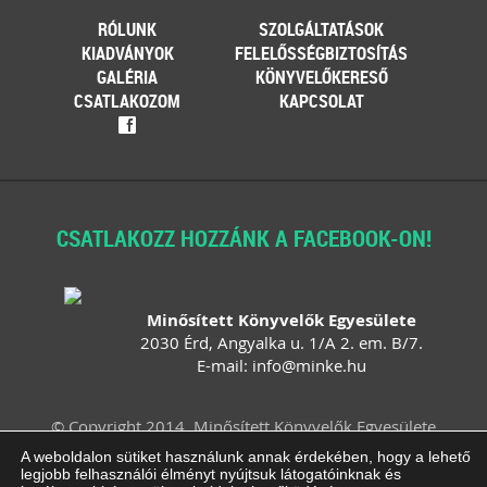
RÓLUNK
SZOLGÁLTATÁSOK
KIADVÁNYOK
FELELŐSSÉGBIZTOSÍTÁS
GALÉRIA
KÖNYVELŐKERESŐ
CSATLAKOZOM
KAPCSOLAT
f
CSATLAKOZZ HOZZÁNK A FACEBOOK-ON!
Minősített Könyvelők Egyesülete
2030 Érd, Angyalka u. 1/A 2. em. B/7.
E-mail:
info
@
minke
.
hu
© Copyright 2014. Minősített Könyvelők Egyesülete
Felhasználási feltételek
Adatvédelem
A weboldalon sütiket használunk annak érdekében, hogy a lehető
legjobb felhasználói élményt nyújtsuk látogatóinknak és
Impresszum
ÁSZF
Süti beállítások