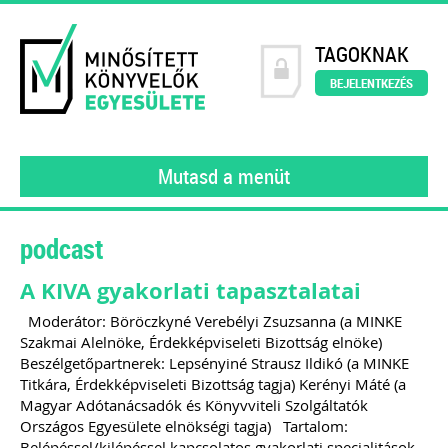
TAGOKNAK
BEJELENTKEZÉS
Mutasd a menüt
podcast
A KIVA gyakorlati tapasztalatai
Moderátor: Böröczkyné Verebélyi Zsuzsanna (a MINKE
Szakmai Alelnöke, Érdekképviseleti Bizottság elnöke)
Beszélgetőpartnerek: Lepsényiné Strausz Ildikó (a MINKE
Titkára, Érdekképviseleti Bizottság tagja) Kerényi Máté (a
Magyar Adótanácsadók és Könyvviteli Szolgáltatók
Országos Egyesülete elnökségi tagja) Tartalom:
Belépéssel/kilépéssel kapcsolatos gyakorlati specialitások