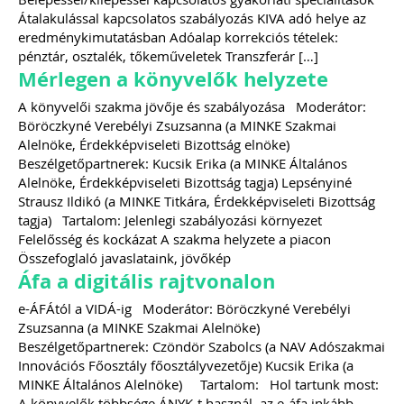
Átalakulással kapcsolatos szabályozás KIVA adó helye az
eredménykimutatásban Adóalap korrekciós tételek:
pénztár, osztalék, tőkeműveletek Transzferár […]
Mérlegen a könyvelők helyzete
A könyvelői szakma jövője és szabályozása Moderátor:
Böröczkyné Verebélyi Zsuzsanna (a MINKE Szakmai
Alelnöke, Érdekképviseleti Bizottság elnöke)
Beszélgetőpartnerek: Kucsik Erika (a MINKE Általános
Alelnöke, Érdekképviseleti Bizottság tagja) Lepsényiné
Strausz Ildikó (a MINKE Titkára, Érdekképviseleti Bizottság
tagja) Tartalom: Jelenlegi szabályozási környezet
Felelősség és kockázat A szakma helyzete a piacon
Összefoglaló javaslataink, jövőkép
Áfa a digitális rajtvonalon
e-ÁFÁtól a VIDÁ-ig Moderátor: Böröczkyné Verebélyi
Zsuzsanna (a MINKE Szakmai Alelnöke)
Beszélgetőpartnerek: Czöndör Szabolcs (a NAV Adószakmai
Innovációs Főosztály főosztályvezetője) Kucsik Erika (a
MINKE Általános Alelnöke) Tartalom: Hol tartunk most:
A könyvelők többsége ÁNYK-t használ, az e-áfa inkább