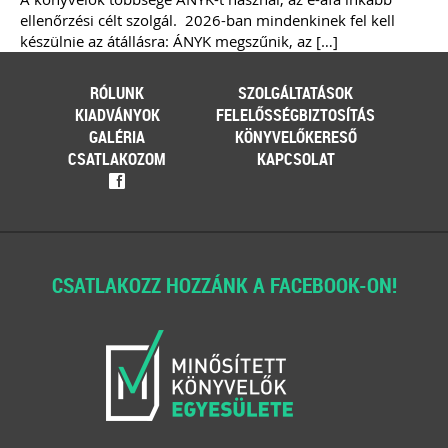
ellenőrzési célt szolgál. 2026-ban mindenkinek fel kell
készülnie az átállásra: ÁNYK megszűnik, az […]
RÓLUNK
SZOLGÁLTATÁSOK
KIADVÁNYOK
FELELŐSSÉGBIZTOSÍTÁS
GALÉRIA
KÖNYVELŐKERESŐ
CSATLAKOZOM
KAPCSOLAT
f
CSATLAKOZZ HOZZÁNK A FACEBOOK-ON!