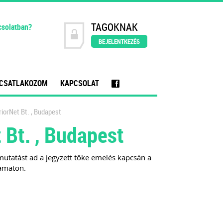
TAGOKNAK
csolatban?
BEJELENTKEZÉS
CSATLAKOZOM
KAPCSOLAT
f
riorNet Bt. , Budapest
 Bt. , Budapest
mutatást ad a jegyzett tőke emelés kapcsán a
yamaton.