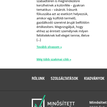
szabadtéren is megrendezésre
kerülhetnek a különféle – gyakran
tematikus – vásárok. Írásunk
fókuszába azt az esetkört helyezzük,
amikor egy külföldi termelő,
gazdálkodó szeretné áruját belföldön
értékesíteni. Megvizsgáljuk, hogy
ehhez az érintett személynek milyen
feltételeknek kell eleget tennie, illetve
[…]
Tovább olvasom »
Még több szakmai cikk »
RÓLUNK
SZOLGÁLTATÁSOK
KIADVÁNYOK
Minősítet