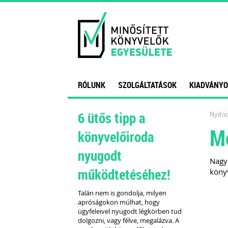
RÓLUNK
SZOLGÁLTATÁSOK
KIADVÁNYO
6 ütős tipp a
Nyitóo
Mo
könyvelőiroda
nyugodt
Nagy 
működtetéséhez!
könyv
Talán nem is gondolja, milyen
apróságokon múlhat, hogy
ügyfeleivel nyugodt légkörben tud
dolgozni, vagy félve, megalázva. A