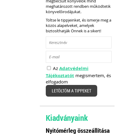
megbecsült könyvelők mind
meghatározott rendben működtetik
könyvelőirodájukat.
Töltse le tippjeinket, és ismerje meg a
közös alapelveket, amelyek
biztosíthatják Önnek is a sikert!
Az
Adatvédelmi
Tájékoztatót
megismertem, és
elfogadom
LETÖLTÖM A TIPPEKET
Kiadványaink
Nyitómérleg összeállítása