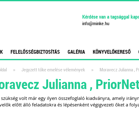
Kérdése van a tagsággal kap
info
@
minke
.
hu
K
FELELŐSSÉGBIZTOSÍTÁS
GALÉRIA
KÖNYVELŐKERESŐ
»
»
ldal
Jegyzett tőke emelése vélemények
Moravecz Julianna , P
ravecz Julianna , PriorNet
szükség volt már egy ilyen összefoglaló kiadványra, amely irány
elők előtt álló feladatokra és lépésenként végigvezeti őket a fol