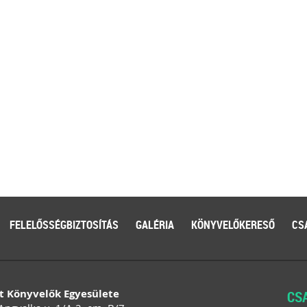
FELELŐSSÉGBIZTOSÍTÁS
GALÉRIA
KÖNYVELŐKERESŐ
CS
t Könyvelők Egyesülete
CS