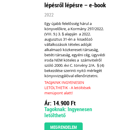
lépésről lépésre – e-book
2022
Egy újabb felelősség hárul a
könyvelőkre, a Kormány 297/2022.
(VIII. 9.) 3. § alapján a 2022.
augusztus 31-én a kisadózó
vállalkozások tételes adóját
alkalmazó közkereseti társaság,
betéti társaság, egyéni cég, ügyvédi
iroda
NEM köteles
a számvitelről
szóló 2000. évi C. törvény 2/A. § (4)
bekezdése szerinti
nyitó mérlegét
könyvvizsgálóval ellenőriztetni.
TAGJAINK INGYENESEN
LETÖLTHETIK - A letöltések
menüpont alatt!
Ár: 14.900 Ft
Tagoknak: Ingyenesen
letölthető
MEGRENDELEM