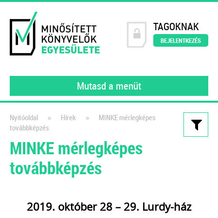
TAGOKNAK
BEJELENTKEZÉS
Mutasd a menüt
»
»
Nyitóoldal
Hírek
MINKE mérlegképes
továbbképzés
Kiadványaink
MINKE mérlegképes
Webáruházak és e-
továbbképzés
kereskedelem működése a
gyakorlatban
Webshop üzemeltetőknek és
2019. október 28 – 29. Lurdy-ház
könyvelőknek