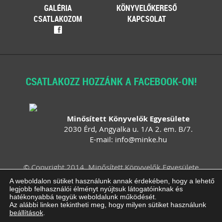
GALÉRIA
KÖNYVELŐKERESŐ
CSATLAKOZOM
KAPCSOLAT
f
CSATLAKOZZ HOZZÁNK A FACEBOOK-ON!
Minősített Könyvelők Egyesülete
2030 Érd, Angyalka u. 1/A 2. em. B/7.
E-mail:
info
@
minke
.
hu
© Copyright 2014. Minősített Könyvelők Egyesülete
Felhasználási feltételek
Adatvédelem
A weboldalon sütiket használunk annak érdekében, hogy a lehető
legjobb felhasználói élményt nyújtsuk látogatóinknak és
Impresszum
ÁSZF
Süti beállítások
hatékonyabbá tegyük weboldalunk működését.
módosítása
Az alábbi linken tekintheti meg, hogy milyen sütiket használunk
beállítások
.
Arculattervezés, honlaptervezés: Kreatív Vonalak