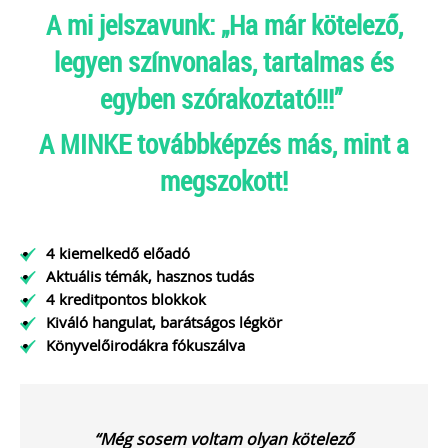
MEGRENDELEM
A mi jelszavunk: „Ha már kötelező,
legyen színvonalas, tartalmas és
Még több szakmai kiadvány »
egyben szórakoztató!!!”
Szakmai sarok
A MINKE továbbképzés más, mint a
megszokott!
2026-08-04
Külföldi gazdálkodó
4 kiemelkedő előadó
magyarországi
Aktuális témák, hasznos tudás
vásárokon történő
4 kreditpontos blokkok
Kiváló hangulat, barátságos légkör
részvételének
Könyvelőirodákra fókuszálva
adózási kérdései
A vásárokon és a piacokon
folytatott kereskedelmi
“Még sosem voltam olyan kötelező
tevékenységek egyik kiemelt