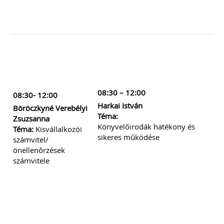
08:30 – 12:00
0
8:30- 12:00
Harkai István
Böröczkyné Verebélyi
Téma:
Zsuzsanna
Könyvelőirodák hatékony és
Téma:
Kisvállalkozói
sikeres működése
számvitel/
önellenőrzések
számvitele