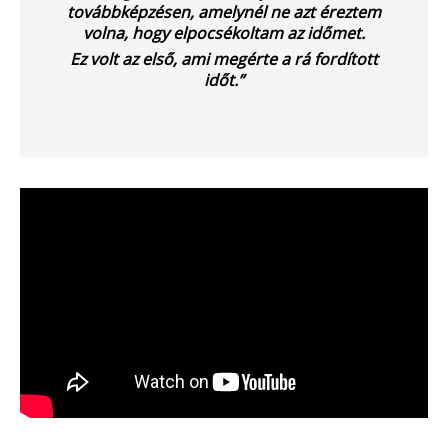
továbbképzésen, amelynél ne azt éreztem
időszaka a nyári szezon, amikor
volna, hogy elpocsékoltam az időmet.
szabadtéren is megrendezésre
kerülhetnek a különféle – gyakran
Ez volt az első, ami megérte a rá fordított
tematikus – vásárok. Írásunk
időt.”
fókuszába azt az esetkört helyezzük,
amikor egy külföldi termelő,
gazdálkodó szeretné áruját belföldön
értékesíteni. Megvizsgáljuk, hogy
ehhez az érintett személynek milyen
feltételeknek kell eleget tennie, illetve
[…]
Továbbolvasom »
Még több szakmai cikk »