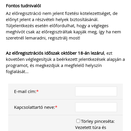
Fontos tudnivaló!
2026-08-04
Az előregisztráció nem jelent fizetési kötelezettséget, de
Külföldi gazdálkodó
előnyt jelent a részvételi helyek biztosításánál.
Túljelentkezés esetén előfordulhat, hogy a végleges
magyarországi
meghívót csak az előregisztráltak kapják meg, így ha nem
szeretnél lemaradni, regisztrálj most!
vásárokon történő
részvételének
Az előregisztrációs időszak október 18-án lezárul
, ezt
követően véglegesítjük a beérkezett jelentkezések alapján a
adózási kérdései
programot, és megkezdjük a megfelelő helyszín
foglalását…
A vásárokon és a piacokon
folytatott kereskedelmi
tevékenységek egyik kiemelt
időszaka a nyári szezon, amikor
E-mail cím:
*
szabadtéren is megrendezésre
kerülhetnek a különféle – gyakran
tematikus – vásárok. Írásunk
Kapcsolattartó neve:
*
fókuszába azt az esetkört helyezzük,
amikor egy külföldi termelő,
gazdálkodó szeretné áruját belföldön
Törley pinceséta:
értékesíteni. Megvizsgáljuk, hogy
Vezetett túra és