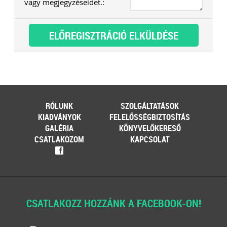
vagy megjegyzéseidet.:
RÓLUNK
SZOLGÁLTATÁSOK
KIADVÁNYOK
FELELŐSSÉGBIZTOSÍTÁS
GALÉRIA
KÖNYVELŐKERESŐ
CSATLAKOZOM
KAPCSOLAT
f
CSATLAKOZZ HOZZÁNK A FACEBOOK-ON!