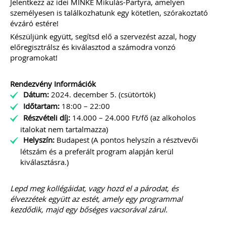
(VIII. 9.) 3. § alapján a 2022. augusztus
Jelentkezz az idei MINKE Mikulás-Partyra, amelyen
31-én a kisadózó vállalkozások tételes
személyesen is találkozhatunk egy kötetlen, szórakoztató
adóját alkalmazó közkereseti társaság,
évzáró estére!
betéti társaság, egyéni cég, ügyvédi
Készüljünk együtt, segítsd elő a szervezést azzal, hogy
iroda
NEM köteles
a számvitelről szóló
előregisztrálsz és kiválasztod a számodra vonzó
2000. évi C. törvény 2/A. § (4)
bekezdése szerinti
nyitó mérlegét
programokat!
könyvvizsgálóval ellenőriztetni.
TAGJAINK INGYENESEN LETÖLTHETIK -
Rendezvény Információk
A letöltések menüpont alatt!
Dátum:
2024. december 5. (csütörtök)
Ár: 14.900 Ft
Időtartam:
18:00 – 22:00
Tagoknak: Ingyenesen
Részvételi díj:
14.000 – 24.000 Ft/fő (az alkoholos
letölthető
italokat nem tartalmazza)
Helyszín:
Budapest (A pontos helyszín a résztvevői
MEGRENDELEM
létszám és a preferált program alapján kerül
kiválasztásra.)
Még több szakmai kiadvány »
Lepd meg kollégáidat, vagy hozd el a párodat, és
élvezzétek együtt az estét, amely egy programmal
kezdődik, majd egy bőséges vacsorával zárul.
Szakmai sarok