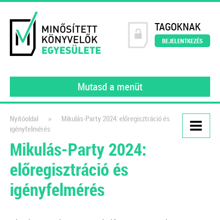
TAGOKNAK
BEJELENTKEZÉS
Mutasd a menüt
»
Nyitóoldal
Mikulás-Party 2024: előregisztráció és
igényfelmérés
Kiadványaink
Mikulás-Party 2024:
Nyitómérleg összeállítása
előregisztráció és
lépésről lépésre – e-book
igényfelmérés
2022
Egy újabb felelősség hárul a
könyvelőkre, a Kormány 297/2022.