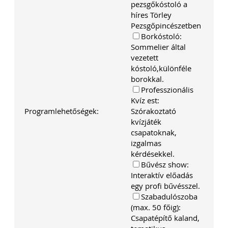
ehhez az érintett személynek milyen
pezsgőkóstoló a
feltételeknek kell eleget tennie, illetve
híres Törley
[…]
Pezsgőpincészetben
Továbbolvasom »
Borkóstoló:
Sommelier által
vezetett
Még több szakmai cikk »
kóstoló,különféle
borokkal.
Professzionális
Kvíz est:
Programlehetőségek:
Szórakoztató
kvízjáték
csapatoknak,
izgalmas
kérdésekkel.
Bűvész show:
Interaktív előadás
egy profi bűvésszel.
Szabadulószoba
(max. 50 főig):
Csapatépítő kaland,