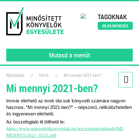
TAGOKNAK
BEJELENTKEZÉS
Mutasd a menüt
Nyitóoldal
Hírek
Mi mennyi 2021-ben?
»
»
Mi mennyi 2021-ben?
Kiadványaink
Könyvelői szerződésminta
Immár elérhető az évek óta sok könyvelő számára nagyon
hasznos, “Mi mennyi 2021-ben?” – népszerű, nélkülözhetetlen
A szerződés, amely tökéletesen
és ingyenesen elérhető.
védi a könyvelők érdekeit!
Az összefoglaló itt tölthető le:
2021
https://www.minositettkonyvelok.hu/wp-content/uploads/MI-
MENNYI-2021_0211.pdf
Dr. Vámosi-Nagy Szabolcs
adószakértő