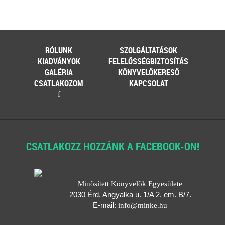
ajánlásával került kidolgozásra ez az
életszerű, mindenre kiterjedő és
könnyen értelmezhető szerződésminta,
mely megalapozza a bizalmat a
könyvelő és ügyfele között.
RÓLUNK
SZOLGÁLTATÁSOK
KIADVÁNYOK
FELELŐSSÉGBIZTOSÍTÁS
Kiadványunk kizárólag online formában
GALÉRIA
KÖNYVELŐKERESŐ
elérhető!
CSATLAKOZOM
KAPCSOLAT
TAGJAINK INGYENESEN
f
LETÖLTHETIK - A letöltések menüpont
alatt!
Ár: 9.900 Ft
Tagoknak: ingyenes!
CSATLAKOZZ HOZZÁNK A FACEBOOK-ON!
MEGRENDELEM
Minősített Könyvelők Egyesülete
Még több szakmai kiadvány »
2030 Érd, Angyalka u. 1/A 2. em. B/7.
E-mail:
info
@
minke
.
hu
Szakmai sarok