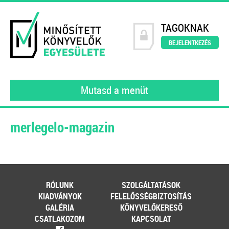
TAGOKNAK
BEJELENTKEZÉS
Mutasd a menüt
merlegelo-magazin
RÓLUNK
SZOLGÁLTATÁSOK
KIADVÁNYOK
FELELŐSSÉGBIZTOSÍTÁS
GALÉRIA
KÖNYVELŐKERESŐ
CSATLAKOZOM
KAPCSOLAT