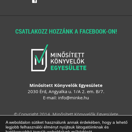
f
CSATLAKOZZ HOZZÁNK A FACEBOOK-ON!
Minősített Könyvelők Egyesülete
2030 Érd, Angyalka u. 1/A 2. em. B/7.
E-mail:
info
@
minke
.
hu
© Copyright 2014. Minősített Könyvelők Egyesülete
Felhasználási feltételek
Adatvédelem
A weboldalon sütiket használunk annak érdekében, hogy a lehető
legjobb felhasználói élményt nyújtsuk látogatóinknak és
Impresszum
ÁSZF
Süti beállítások
hatékonyabbá tegyük weboldalunk működését.