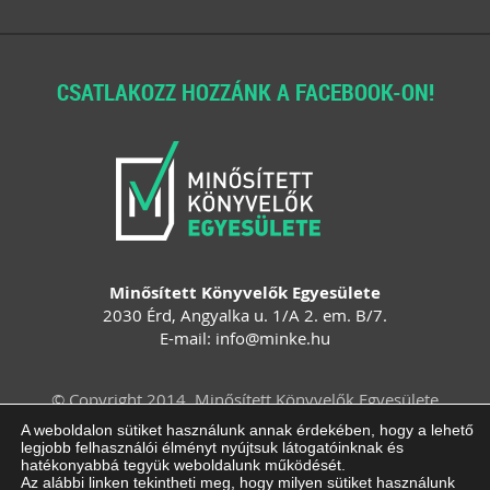
CSATLAKOZZ HOZZÁNK A FACEBOOK-ON!
Minősített Könyvelők Egyesülete
2030 Érd, Angyalka u. 1/A 2. em. B/7.
E-mail:
info
@
minke
.
hu
© Copyright 2014. Minősített Könyvelők Egyesülete
Felhasználási feltételek
Adatvédelem
A weboldalon sütiket használunk annak érdekében, hogy a lehető
legjobb felhasználói élményt nyújtsuk látogatóinknak és
Impresszum
ÁSZF
Süti beállítások
hatékonyabbá tegyük weboldalunk működését.
módosítása
Az alábbi linken tekintheti meg, hogy milyen sütiket használunk