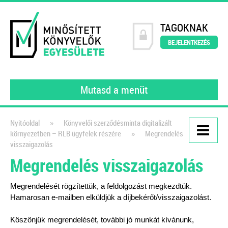
TAGOKNAK
BEJELENTKEZÉS
Mutasd a menüt
»
Nyitóoldal
Könyvelői szerződésminta digitalizált
»
környezetben – RLB ügyfelek részére
Megrendelés
Kiadványaink
visszaigazolás
Megrendelés visszaigazolás
Könyvelői szerződésminta
A szerződés, amely tökéletesen
Megrendelését rögzítettük, a feldolgozást megkezdtük.
védi a könyvelők érdekeit!
Hamarosan e-mailben elküldjük a díjbekérőt/visszaigazolást.
2021
Köszönjük megrendelését, további jó munkát kívánunk,
Dr. Vámosi-Nagy Szabolcs
adószakértő