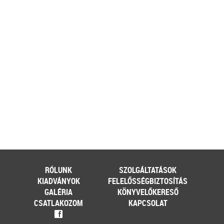
ehhez az érintett személynek milyen
feltételeknek kell eleget tennie, illetve
[…]
Továbbolvasom »
Még több szakmai cikk »
RÓLUNK
SZOLGÁLTATÁSOK
KIADVÁNYOK
FELELŐSSÉGBIZTOSÍTÁS
GALÉRIA
KÖNYVELŐKERESŐ
CSATLAKOZOM
KAPCSOLAT
f