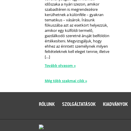
időszaka a nyári szezon, amikor
szabadtéren is megrendezésre
kerülhetnek a különféle – gyakran
tematikus – vásárok. Írásunk
fókuszába azt az esetkört helyezzük,
amikor egy külföldi termelő,
gazdálkodó szeretné áruját belföldön
értékesíteni. Megvizsgáljuk, hogy
ehhez az érintett személynek milyen
feltételeknek kell eleget tennie, illetve
[…]
Tovább olvasom »
Még több szakmai cikk »
RÓLUNK
SZOLGÁLTATÁSOK
KIADVÁNYOK