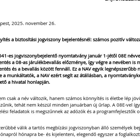
pest, 2025. november 26.
ítés a biztosítási jogviszony bejelentésnél: számos pozitív változ
41-es jogviszonybejelentő nyomtatvány január 1-jétől 08E névvel 
entés a 08-as járulékbevallás előzménye, így végre a nevében is m
entés és a bevallás között fennáll. Ez a NAV egyik legnépszerűbb n
e a munkáltatók, a NAV ezért segít az átállásban, a nyomtatványké
ető a hivatal honlapján.
m csak a név változik, hanem számos könnyítés is életbe lép jövőr
űnik, tehát nem készül minden januárban új űrlap. A 08E-vel így a
elési feladatok is megszűnnek az adózók és a programfejlesztők ol
erűbbé válik a tartós megbízási jogviszonyban álló személyek bej
hónapról hónapra be- és kijelenteni, elegendő egyszer a foglalkoz