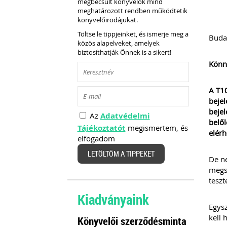
megbecsült könyvelők mind
meghatározott rendben működtetik
könyvelőirodájukat.
Töltse le tippjeinket, és ismerje meg a
Buda
közös alapelveket, amelyek
biztosíthatják Önnek is a sikert!
Könny
A T10
bejel
bejel
Az
Adatvédelmi
belől
Tájékoztatót
megismertem, és
elérh
elfogadom
LETÖLTÖM A TIPPEKET
De ne
megsz
teszt
Kiadványaink
Egysz
kell 
Könyvelői szerződésminta