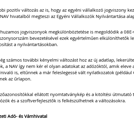
bi pozitív változás az is, hogy az egyéni vállalkozó jogviszony ke
 NAV hivatalból megteszi az Egyéni Vállalkozók Nyilvántartása ala
huzamos jogviszonyok megkülönböztetése is megoldódik a 08E-vel
szonysorszám bevezetésével ezek egyértelműen elkülöníthetők l
sítást a nyilvántartásokban.
g számos további kényelmi változást hoz az új adatlap, lekerült
, a NAV így nem kér el olyan adatokat az adózóktól, amik eleve a
lnivaló is, eltűnnek a már feleslegessé vált nyilatkozatok (példá
nek az űrlapon.
őazonosítókkal ellátott nyomtatványkép és a kitöltési útmutató
ózók és a szoftverfejlesztők is felkészülhetnek a változásokra.
eti Adó- és Vámhivatal