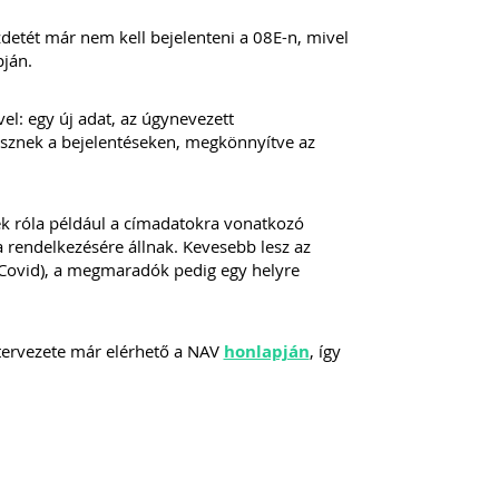
zdetét már nem kell bejelenteni a 08E-n, mivel
pján.
: egy új adat, az úgynevezett
esznek a bejelentéseken, megkönnyítve az
ek róla például a címadatokra vonatkozó
 rendelkezésére állnak. Kevesebb lesz az
ul Covid), a megmaradók pedig egy helyre
 tervezete már elérhető a NAV
honlapján
, így