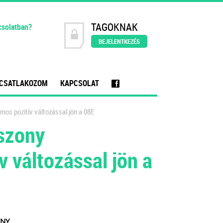
TAGOKNAK
csolatban?
BEJELENTKEZÉS
CSATLAKOZOM
KAPCSOLAT
f
ámos pozitív változással jön a 08E
iszony
v változással jön a
Y