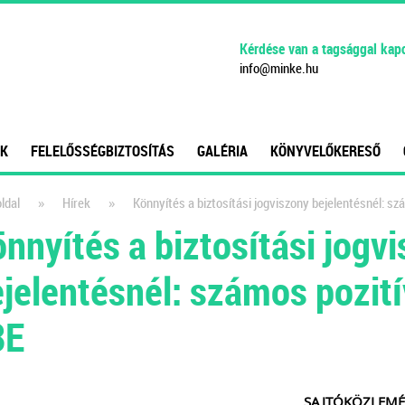
Kérdése van a tagsággal kap
info
@
minke
.
hu
K
FELELŐSSÉGBIZTOSÍTÁS
GALÉRIA
KÖNYVELŐKERESŐ
»
»
ldal
Hírek
Könnyítés a biztosítási jogviszony bejelentésnél: sz
nnyítés a biztosítási jogv
jelentésnél: számos pozití
8E
AJTÓKÖZLEMÉN