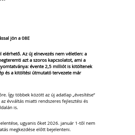
ással jön a 08E
elérhető. Az új elnevezés nem véletlen: a
egteremti azt a szoros kapcsolatot, ami a
yomtatványa: évente 2,5 milliót is kitöltenek
p és a kitöltési útmutató tervezete már
e. Így többek között az új adatlap „évesítése”
z évváltás miatti rendszeres fejlesztési és
dalán is.
elentése, ugyanis őket 2026. január 1-től nem
tatás megkezdése előtt bejelenteni.