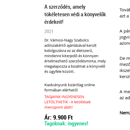
A szerződés, amely
Továb
tökéletesen védi a könyvelők
azt a
érdekeit!
A pár
2021
jogvi
Dr. Vámosi-Nagy Szabolcs
azono
adószakértő ajánlásával került
kidolgozásra ez az életszerű,
mindenre kiterjedő és könnyen
De mé
értelmezhető szerződésminta, mely
mezők
megalapozza a bizalmat a könyvelő
iksze
és ügyfele között.
kerül
Kiadványunk kizárólag online
formában elérhető!
A mez
TAGJAINK INGYENESEN
az ad
LETÖLTHETIK - A letöltések
menüpont alatt!
Nemz
Ár: 9.900 Ft
Tagoknak: ingyenes!