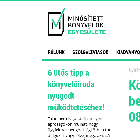
RÓLUNK
SZOLGÁLTATÁSOK
KIADVÁNYO
6 ütős tipp a
Nyitóo
Kö
könyvelőiroda
nyugodt
be
működtetéséhez!
0
Talán nem is gondolja, milyen
apróságokon múlhat, hogy
ügyfeleivel nyugodt légkörben tud
dolgozni, vagy félve, megalázva. A
S