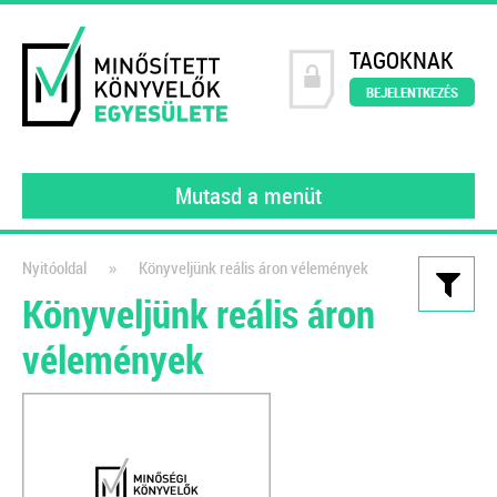
TAGOKNAK
BEJELENTKEZÉS
Mutasd a menüt
»
Nyitóoldal
Könyveljünk reális áron vélemények
Könyveljünk reális áron
Kiadványaink
vélemények
111 könyvelői kérdés, 111
szakértői válasz III.
gyakorló könyvelőknek
2022