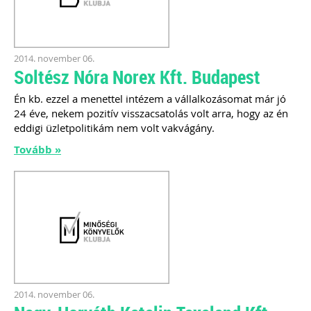
111 gyakorlatban felmerült könyvelői
kérdés, egyértelmű válasszal. Célunk
nem a jogszabályok bemásolása,
hanem a valódi segítségnyújtás: a
konkrét kérdésekre határozott válasz
2014. november 06.
leírása – természetesen ez sok esetben
Soltész Nóra Norex Kft. Budapest
már tartalmaz jogszabályi hivatkozást
is... Ingyenesen letölthető
Én kb. ezzel a menettel intézem a vállalkozásomat már jó
tartalomjegyzékkel mutatunk
24 éve, nekem pozitív visszacsatolás volt arra, hogy az én
betekintést az érintett témakörökbe…
eddigi üzletpolitikám nem volt vakvágány.
Kiadványunk online (pdf) formában
érhető el.
Tovább »
TAGJAINK INGYENESEN LETÖLTHETIK -
A letöltések menüpont alatt!
Ár: 4700
Tagoknak: ingyenesen
letölthető
MEGRENDELEM
2014. november 06.
Még több szakmai kiadvány »