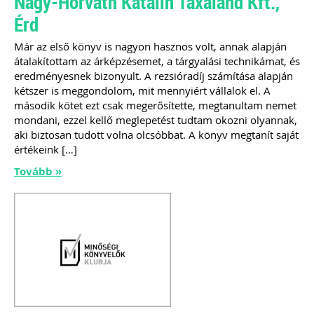
Nagy-Horváth Katalin Taxaland Kft.,
Érd
Már az első könyv is nagyon hasznos volt, annak alapján
Szakmai sarok
átalakítottam az árképzésemet, a tárgyalási technikámat, és
eredményesnek bizonyult. A rezsióradíj számítása alapján
kétszer is meggondolom, mit mennyiért vállalok el. A
második kötet ezt csak megerősítette, megtanultam nemet
mondani, ezzel kellő meglepetést tudtam okozni olyannak,
aki biztosan tudott volna olcsóbbat. A könyv megtanít saját
értékeink […]
Tovább »
2026-08-04
Külföldi gazdálkodó
magyarországi
vásárokon történő
részvételének