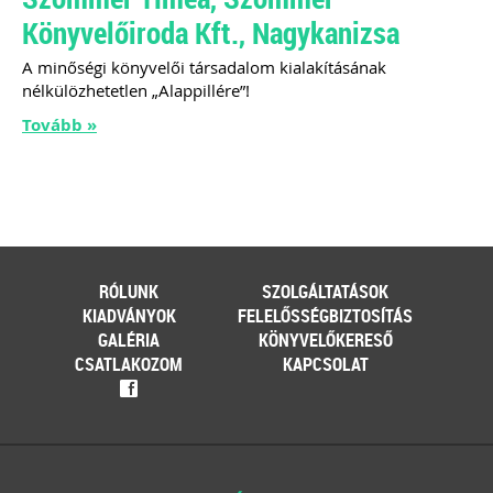
Könyvelőiroda Kft., Nagykanizsa
A minőségi könyvelői társadalom kialakításának
nélkülözhetetlen „Alappillére”!
Tovább »
RÓLUNK
SZOLGÁLTATÁSOK
KIADVÁNYOK
FELELŐSSÉGBIZTOSÍTÁS
GALÉRIA
KÖNYVELŐKERESŐ
CSATLAKOZOM
KAPCSOLAT
f