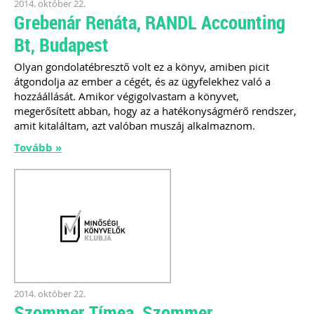
2014. október 22.
adózási kérdései
Grebenár Renáta, RANDL Accounting
A vásárokon és a piacokon
Bt, Budapest
folytatott kereskedelmi
tevékenységek egyik kiemelt
Olyan gondolatébresztő volt ez a könyv, amiben picit
időszaka a nyári szezon, amikor
átgondolja az ember a cégét, és az ügyfelekhez való a
szabadtéren is megrendezésre
hozzáállását. Amikor végigolvastam a könyvet,
kerülhetnek a különféle – gyakran
tematikus – vásárok. Írásunk
megerősített abban, hogy az a hatékonyságmérő rendszer,
fókuszába azt az esetkört helyezzük,
amit kitaláltam, azt valóban muszáj alkalmaznom.
amikor egy külföldi termelő,
Tovább »
gazdálkodó szeretné áruját belföldön
értékesíteni. Megvizsgáljuk, hogy
ehhez az érintett személynek milyen
feltételeknek kell eleget tennie, illetve
[…]
Továbbolvasom »
Még több szakmai cikk! »
2014. október 22.
Szommer Tímea, Szommer