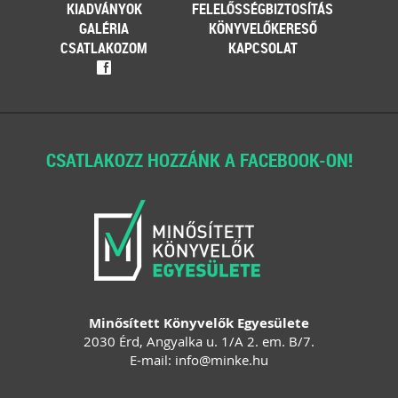
KIADVÁNYOK
FELELŐSSÉGBIZTOSÍTÁS
GALÉRIA
KÖNYVELŐKERESŐ
CSATLAKOZOM
KAPCSOLAT
f
CSATLAKOZZ HOZZÁNK A FACEBOOK-ON!
Minősített Könyvelők Egyesülete
2030 Érd, Angyalka u. 1/A 2. em. B/7.
E-mail:
info
@
minke
.
hu