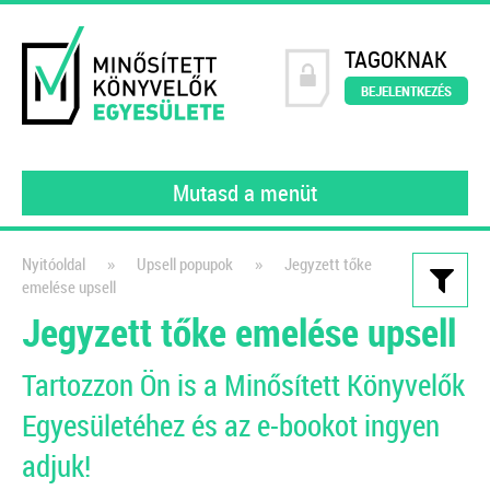
TAGOKNAK
BEJELENTKEZÉS
Mutasd a menüt
»
»
Nyitóoldal
Upsell popupok
Jegyzett tőke
emelése upsell
Kiadványaink
Jegyzett tőke emelése upsell
111 könyvelői kérdés, 111
Tartozzon Ön is a Minősített Könyvelők
szakértői válasz III.
Egyesületéhez és az e-bookot ingyen
gyakorló könyvelőknek
2022
adjuk!