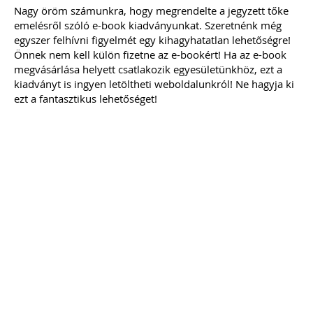
111 gyakorlatban felmerült könyvelői
Nagy öröm számunkra, hogy megrendelte a jegyzett tőke
kérdés, egyértelmű válasszal. Célunk
emelésről szóló e-book kiadványunkat. Szeretnénk még
nem a jogszabályok bemásolása,
hanem a valódi segítségnyújtás: a
egyszer felhívni figyelmét egy kihagyhatatlan lehetőségre!
konkrét kérdésekre határozott válasz
Önnek nem kell külön fizetne az e-bookért! Ha az e-book
leírása – természetesen ez sok esetben
megvásárlása helyett csatlakozik egyesületünkhöz, ezt a
már tartalmaz jogszabályi hivatkozást
kiadványt is ingyen letöltheti weboldalunkról! Ne hagyja ki
is... Ingyenesen letölthető
ezt a fantasztikus lehetőséget!
tartalomjegyzékkel mutatunk
betekintést az érintett témakörökbe…
Kiadványunk online (pdf) formában
érhető el.
TAGJAINK INGYENESEN LETÖLTHETIK -
A letöltések menüpont alatt!
Ár: 4700
Tagoknak: ingyenesen
letölthető
MEGRENDELEM
Még több szakmai kiadvány »