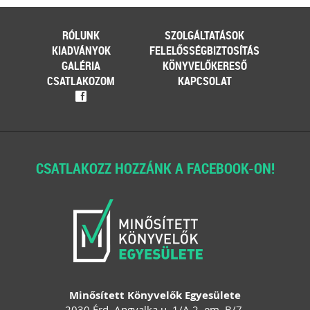
RÓLUNK
SZOLGÁLTATÁSOK
KIADVÁNYOK
FELELŐSSÉGBIZTOSÍTÁS
GALÉRIA
KÖNYVELŐKERESŐ
CSATLAKOZOM
KAPCSOLAT
f
CSATLAKOZZ HOZZÁNK A FACEBOOK-ON!
Minősített Könyvelők Egyesülete
2030 Érd, Angyalka u. 1/A 2. em. B/7.