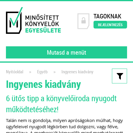
TAGOKNAK
BEJELENTKEZÉS
Mutasd a menüt
»
»
Nyitóoldal
Egyéb
Ingyenes kiadvány
Ingyenes kiadvány
Kiadványaink
Webáruházak és e-
6 ütős tipp a könyvelőiroda nyugodt
kereskedelem működése a
működtetéséhez!
gyakorlatban
Talán nem is gondolja, milyen apróságokon múlhat, hogy
Webshop üzemeltetőknek és
ügyfeleivel nyugodt légkörben tud dolgozni, vagy félve,
könyvelőknek
megalázva. A megbecsült könyvelők mind meghatározott