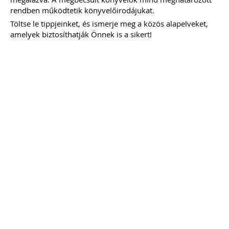
rendben működtetik könyvelőirodájukat.
2021.
Töltse le tippjeinket, és ismerje meg a közös alapelveket,
ÁLTALÁNOS TUDNIVALÓK, HASZNOS
amelyek biztosíthatják Önnek is a sikert!
TIPPEK, TANÁCSOK
WEBÁRUHÁZAT INDÍTÓK ÉS
ÜZEMELTETŐK RÉSZÉRE
Webshop a könyvelésben -
specialitások
Webáruház indításának jogi és
technikai feltételei
Webáruházak sikerének a kulcsa
E-kereskedelem szabályozása 2021.
JÚLIUS 1-JÉTŐL
Import „Zöld Csatorna”
Import OSS (IOSS)
Online piacterek
TAGJAINK INGYENESEN LETÖLTHETIK -
A letöltések menüpont alatt!
Ár: 7900 Ft
Tagoknak: Ingyenesen
letölthető