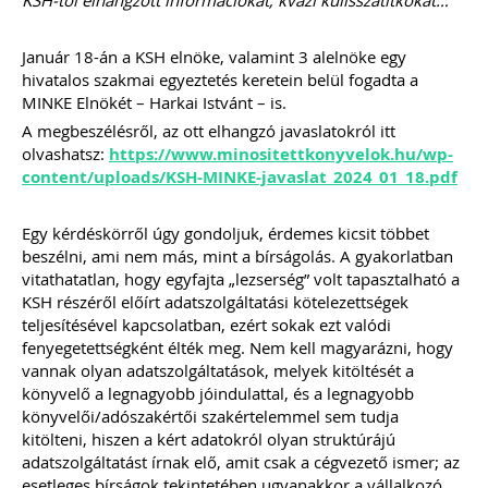
KSH-tól elhangzott információkat, kvázi kulisszatitkokat…
össze.
A könyvelők kérdéseire részletes
gyakorlatias választ adunk.
Január 18-án a KSH elnöke, valamint 3 alelnöke egy
A kiadvány sokszínűsége miatt
hivatalos szakmai egyeztetés keretein belül fogadta a
valamennyi olyan könyvelőirodának
MINKE Elnökét – Harkai Istvánt – is.
ajánljuk e kiadványt, aki úgy gondolja,
A megbeszélésről, az ott elhangzó javaslatokról itt
számos érdekes, egyedi eset során
komoly kutakodás után lehet csak a
olvashatsz:
https://www.minositettkonyvelok.hu/wp-
helyes számviteli/adózási elszámolást
content/uploads/KSH-MINKE-javaslat_2024_01_18.pdf
megtalálni.
Egy kérdéskörről úgy gondoljuk, érdemes kicsit többet
beszélni, ami nem más, mint a bírságolás. A gyakorlatban
Ízelítő a kiadvány tartalmából:
vitathatatlan, hogy egyfajta „lezserség” volt tapasztalható a
Külföldi előlegszámla árfolyama
Bérelt személygépkocsival kapcsolatos
KSH részéről előírt adatszolgáltatási kötelezettségek
áfa-levonási szabályok: bérleti díj,
teljesítésével kapcsolatban, ezért sokak ezt valódi
üzemanyag, karbantartás, valamint a
fenyegetettségként élték meg. Nem kell magyarázni, hogy
bírság könyvelése
vannak olyan adatszolgáltatások, melyek kitöltését a
Osztalék kifizetése ingatlan átadásával
könyvelő a legnagyobb jóindulattal, és a legnagyobb
Fuvarozó vállalkozás esetén
könyvelői/adószakértői szakértelemmel sem tudja
alkalmazandó munkaidőkeretre
vonatkozó szabályok
kitölteni, hiszen a kért adatokról olyan struktúrájú
Végelszámolásból kényszertörlés –
adatszolgáltatást írnak elő, amit csak a cégvezető ismer; az
bevallási és beszámolási
esetleges bírságok tekintetében ugyanakkor a vállalkozó