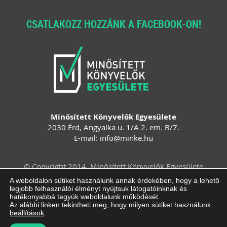
CSATLAKOZZ HOZZÁNK A FACEBOOK-ON!
Minősített Könyvelők Egyesülete
2030 Érd, Angyalka u. 1/A 2. em. B/7.
E-mail:
info
@
minke
.
hu
© Copyright 2014. Minősített Könyvelők Egyesülete
Felhasználási feltételek
Adatvédelem
A weboldalon sütiket használunk annak érdekében, hogy a lehető
legjobb felhasználói élményt nyújtsuk látogatóinknak és
Impresszum
ÁSZF
Süti beállítások
hatékonyabbá tegyük weboldalunk működését.
módosítása
Az alábbi linken tekintheti meg, hogy milyen sütiket használunk
beállítások
.
Arculattervezés, honlaptervezés: Kreatív Vonalak