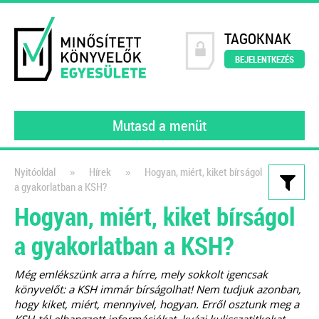
TAGOKNAK
BEJELENTKEZÉS
Mutasd a menüt
»
»
Nyitóoldal
Hírek
Hogyan, miért, kiket bírságol
a gyakorlatban a KSH?
Kiadványaink
Hogyan, miért, kiket bírságol
200 könyvelői kérdés – 200
a gyakorlatban a KSH?
szakértői válasz
2023
Még emlékszünk arra a hírre, mely sokkolt igencsak
könyvelőt: a KSH immár bírságolhat! Nem tudjuk azonban,
A MINKE tagjai (gyakorló könyvelői)
hogy kiket, miért, mennyivel, hogyan. Erről osztunk meg a
által feltett kérdéseket gyűjtöttük