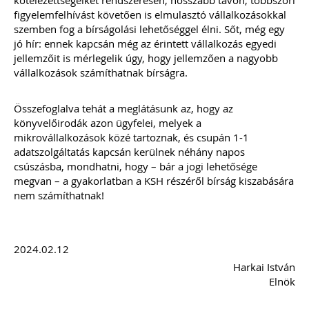
kötelezettségeiket rendszeresen, hosszabb távon, többszöri
figyelemfelhívást követően is elmulasztó vállalkozásokkal
szemben fog a bírságolási lehetőséggel élni. Sőt, még egy
jó hír: ennek kapcsán még az érintett vállalkozás egyedi
jellemzőit is mérlegelik úgy, hogy jellemzően a nagyobb
vállalkozások számíthatnak bírságra.
2026-08-04
Összefoglalva tehát a meglátásunk az, hogy az
Külföldi gazdálkodó
könyvelőirodák azon ügyfelei, melyek a
mikrovállalkozások közé tartoznak, és csupán 1-1
magyarországi
adatszolgáltatás kapcsán kerülnek néhány napos
csúszásba, mondhatni, hogy – bár a jogi lehetősége
vásárokon történő
megvan – a gyakorlatban a KSH részéről bírság kiszabására
nem számíthatnak!
részvételének
adózási kérdései
2024.02.12
A vásárokon és a piacokon
folytatott kereskedelmi
Harkai István
tevékenységek egyik kiemelt
Elnök
időszaka a nyári szezon, amikor
szabadtéren is megrendezésre