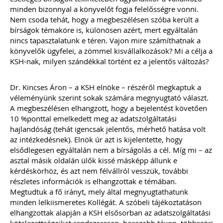
kötelezettségek
minden bizonnyal a könyvelőt fogja felelősségre vonni.
Nem csoda tehát, hogy a megbeszélésen szóba került a
Kiadványunk kizárólag online
bírságok témaköre is, különösen azért, mert egyáltalán
formában érhető el!
nincs tapasztalatunk e téren. Vajon mire számíthatnak a
könyvelők ügyfelei, a zömmel kisvállalkozások? Mi a célja a
TAGJAINKNAK INGYENESEN
KSH-nak, milyen szándékkal történt ez a jelentős változás?
LETÖLTHETŐ A HONLAPON!
Ár: 6900
Dr. Kincses Áron – a KSH elnöke – részéről megkaptuk a
Tagoknak: Ingyenesen
véleményünk szerint sokak számára megnyugtató választ.
letölthető
A megbeszélésen elhangzott, hogy a bejelentést követően
10 %ponttal emelkedett meg az adatszolgáltatási
MEGRENDELEM
hajlandóság (tehát igencsak jelentős, mérhető hatása volt
az intézkedésnek). Elnök úr azt is kijelentette, hogy
elsődlegesen egyáltalán nem a bírságolás a cél. Míg mi – az
Még több szakmai kiadvány »
asztal másik oldalán ülők kissé másképp állunk e
kérdéskörhöz, és azt nem félvállról vesszük, további
részletes információk is elhangzottak e témában.
Szakmai sarok
Megtudtuk a fő irányt, mely által megnyugtathatunk
minden lelkiismeretes Kollégát. A szóbeli tájékoztatáson
elhangzottak alapján a KSH elsősorban az adatszolgáltatási