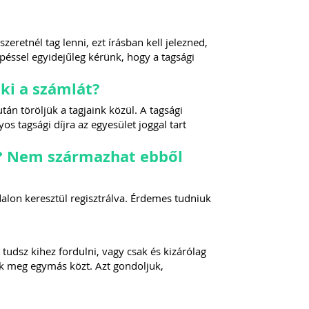
eretnél tag lenni, ezt írásban kell jelezned,
péssel egyidejűleg kérünk, hogy a tagsági
ki a számlát?
után töröljük a tagjaink közül. A tagsági
os tagsági díjra az egyesület joggal tart
k? Nem származhat ebből
alon keresztül regisztrálva. Érdemes tudniuk
dsz kihez fordulni, vagy csak és kizárólag
ok meg egymás közt. Azt gondoljuk,