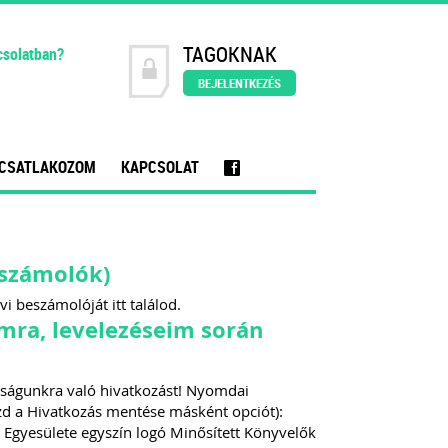
TAGOKNAK
csolatban?
BEJELENTKEZÉS
CSATLAKOZOM
KAPCSOLAT
f
eszámolók)
i beszámolóját itt találod.
mra, levelezéseim során
gságunkra való hivatkozást! Nyomdai
aszd a Hivatkozás mentése másként opciót):
 Egyesülete egyszín logó Minősített Könyvelők