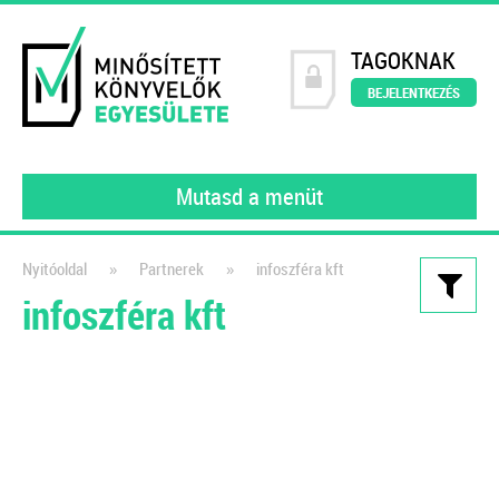
TAGOKNAK
BEJELENTKEZÉS
Mutasd a menüt
»
»
Nyitóoldal
Partnerek
infoszféra kft
infoszféra kft
Kiadványaink
200 könyvelői kérdés – 200
szakértői válasz
2023
A MINKE tagjai (gyakorló könyvelői)
által feltett kérdéseket gyűjtöttük