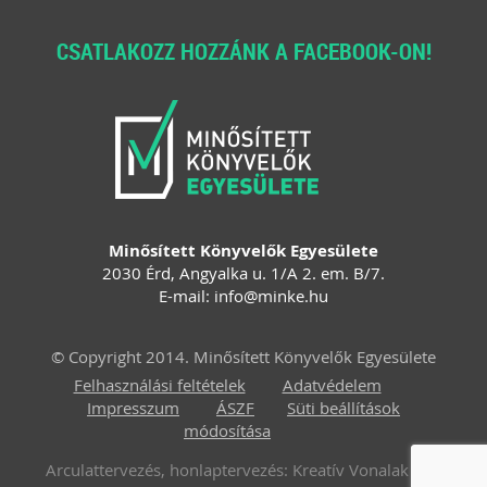
CSATLAKOZZ HOZZÁNK A FACEBOOK-ON!
Minősített Könyvelők Egyesülete
2030 Érd, Angyalka u. 1/A 2. em. B/7.
E-mail:
info
@
minke
.
hu
© Copyright 2014. Minősített Könyvelők Egyesülete
Felhasználási feltételek
Adatvédelem
Impresszum
ÁSZF
Süti beállítások
módosítása
Arculattervezés, honlaptervezés: Kreatív Vonalak