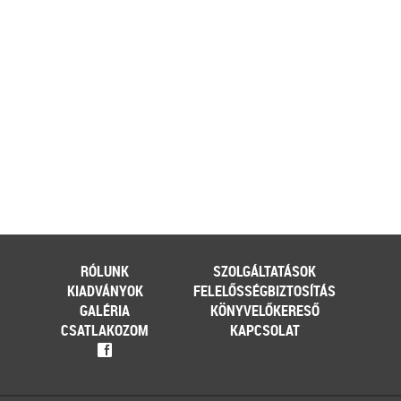
[…]
Továbbolvasom »
Még több szakmai cikk »
RÓLUNK
SZOLGÁLTATÁSOK
KIADVÁNYOK
FELELŐSSÉGBIZTOSÍTÁS
GALÉRIA
KÖNYVELŐKERESŐ
CSATLAKOZOM
KAPCSOLAT
f