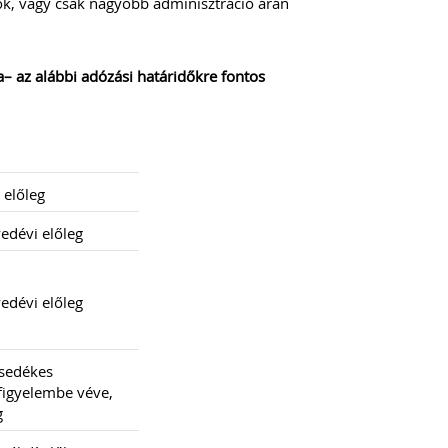
k, vagy csak nagyobb adminisztráció árán
– az alábbi adózási határidőkre fontos
 előleg
yedévi előleg
yedévi előleg
sedékes
 figyelembe véve,
g