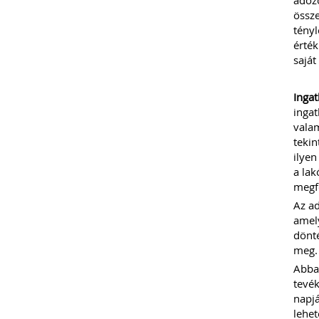
adózó
össze
tényl
érték
saját
Ingat
ingat
valam
tekin
ilyen
a lak
megfo
Az ad
amely
dönté
meg.
Abban
tevék
napjá
lehet