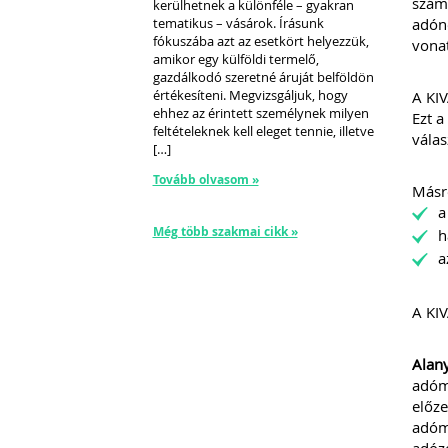
számí
kerülhetnek a különféle – gyakran
tematikus – vásárok. Írásunk
adóne
fókuszába azt az esetkört helyezzük,
vonat
amikor egy külföldi termelő,
gazdálkodó szeretné áruját belföldön
értékesíteni. Megvizsgáljuk, hogy
A KIV
ehhez az érintett személynek milyen
Ezt a
feltételeknek kell eleget tennie, illetve
válas
[…]
Tovább olvasom »
Másré
a
Még több szakmai cikk »
h
a
A KIV
Alany
adóme
előze
adóme