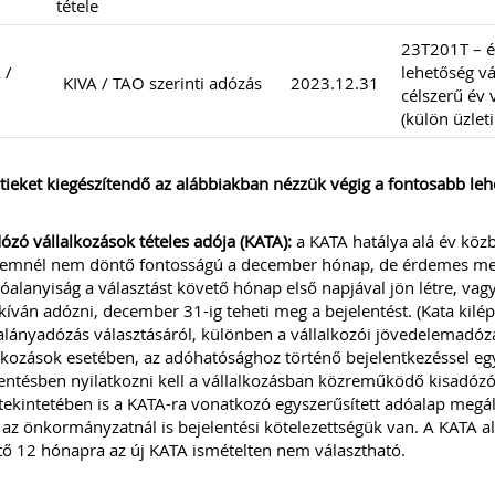
tétele
23T201T – é
 /
lehetőség vá
KIVA / TAO szerinti adózás
2023.12.31
célszerű év
(külön üzleti
tieket kiegészítendő az alábbiakban nézzük végig a fontosabb leh
ózó vállalkozások tételes adója (KATA):
a KATA hatálya alá év közbe
emnél nem döntő fontosságú a december hónap, de érdemes me
óalanyiság a választást követő hónap első napjával jön létre, vagy
 kíván adózni, december 31-ig teheti meg a bejelentést. (Kata kilép
alányadózás választásáról, különben a vállalkozói jövedelemadózá
lkozások esetében, az adóhatósághoz történő bejelentkezéssel egyi
entésben nyilatkozni kell a vállalkozásban közreműködő kisadózó
tekintetében is a KATA-ra vonatkozó egyszerűsített adóalap megálla
az önkormányzatnál is bejelentési kötelezettségük van. A KATA a
ő 12 hónapra az új KATA ismételten nem választható.