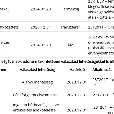
23KTBEV – ter
kiegészítése v
ékdíj
2024.01.20
Termékdíj
visszaigénylés
átalakította a r
atkozattétel
2023.12.31
Transzferár
23T201T – Ors
2022 évi levon
erzési
önellenőrzés n
2024.01.20
Áfa
mlák
utolsó áfabeva
érvényesíthető
 végével sok adónem tekintetében választási lehetőségekkel is él
nem
Választási lehetőség
Határidő
Alkalmazás
23T201T – ér
Alanyi mentesség
2023.12.31
Ft
Pénzforgalmi elszámolás
2023.12.31
23T201T – fe
Ingatlan bérbeadás, illetve
23T201T – v
értékesítés adókötelessé
2023.12.31
nem