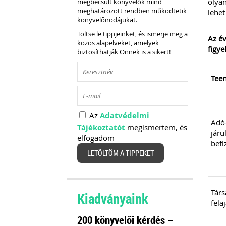
olyan
megbecsült könyvelők mind
meghatározott rendben működtetik
lehet
könyvelőirodájukat.
Töltse le tippjeinket, és ismerje meg a
Az év
közös alapelveket, amelyek
figyel
biztosíthatják Önnek is a sikert!
Tee
Az
Adatvédelmi
Adó-
Tájékoztatót
megismertem, és
járu
elfogadom
befi
LETÖLTÖM A TIPPEKET
Társ
Kiadványaink
fela
200 könyvelői kérdés –