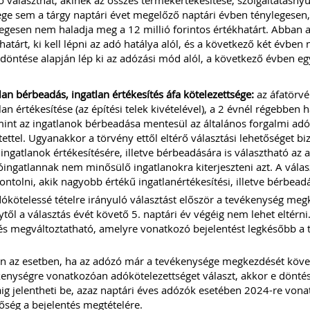
 választhat, akinek az összes termékértékesítése, szolgáltatásnyú
ge sem a tárgy naptári évet megelőző naptári évben ténylegesen, 
egesen nem haladja meg a 12 millió forintos értékhatárt. Abban az
határt, ki kell lépni az adó hatálya alól, és a következő két évb
 döntése alapján lép ki az adózási mód alól, a következő évben eg
lan bérbeadás, ingatlan értékesítés áfa kötelezettsége:
az áfatörvé
lan értékesítése (az építési telek kivételével), a 2 évnél régebben 
int az ingatlanok bérbeadása mentesül az általános forgalmi adó f
tettel. Ugyanakkor a törvény ettől eltérő választási lehetőséget b
 ingatlanok értékesítésére, illetve bérbeadására is választható az
óingatlannak nem minősülő ingatlanokra kiterjeszteni azt. A vál
ntolni, akik nagyobb értékű ingatlanértékesítési, illetve bérbeadá
ókötelessé tételre irányuló választást először a tevékenység me
től a választás évét követő 5. naptári év végéig nem lehet eltérni
s megváltoztatható, amelyre vonatkozó bejelentést legkésőbb a 
 az esetben, ha az adózó már a tevékenysége megkezdését követ
enységre vonatkozóan adókötelezettséget választ, akkor e dönté
ig jelentheti be, azaz naptári éves adózók esetében 2024-re von
őség a bejelentés megtételére.