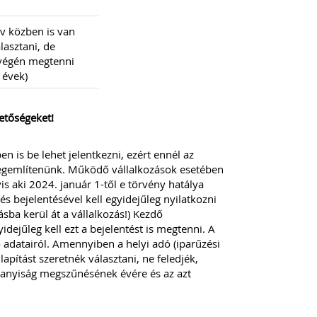
v közben is van
lasztani, de
 végén megtenni
 évek)
etőségeket!
n is be lehet jelentkezni, ezért ennél az
gemlítenünk. Működő vállalkozások esetében
is aki 2024. január 1-től e törvény hatálya
és bejelentésével kell egyidejűleg nyilatkozni
sba kerül át a vállalkozás!) Kezdő
dejűleg kell ezt a bejelentést is megtenni. A
 adatairól. Amennyiben a helyi adó (iparűzési
pítást szeretnék választani, ne feledjék,
lanyiság megszűnésének évére és az azt