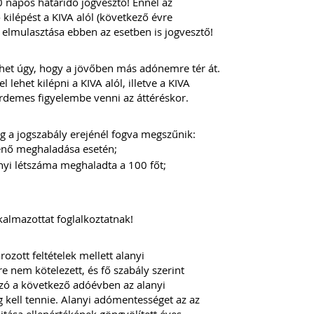
 napos határidő jogvesztő! Ennél az
ilépést a KIVA alól (következő évre
elmulasztása ebben az esetben is jogvesztő!
het úgy, hogy a jövőben más adónemre tér át.
lehet kilépni a KIVA alól, illetve a KIVA
 érdemes figyelembe venni az áttéréskor.
g a jogszabály erejénél fogva megszűnik:
ténő meghaladása esetén;
nyi létszáma meghaladta a 100 főt;
almazottat foglalkoztatnak!
zott feltételek mellett alanyi
 nem kötelezett, és fő szabály szerint
ózó a következő adóévben az alanyi
kell tennie. Alanyi adómentességet az az