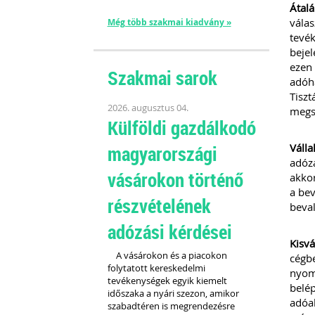
Átal
válas
Még több szakmai kiadvány »
tevék
bejel
ezen 
Szakmai sarok
adóha
Tiszt
2026. augusztus 04.
megsz
Külföldi gazdálkodó
Válla
magyarországi
adózá
vásárokon történő
akkor
a bev
részvételének
beval
adózási kérdései
Kisvá
A vásárokon és a piacokon
cégbe
folytatott kereskedelmi
nyomt
tevékenységek egyik kiemelt
belép
időszaka a nyári szezon, amikor
adóal
szabadtéren is megrendezésre