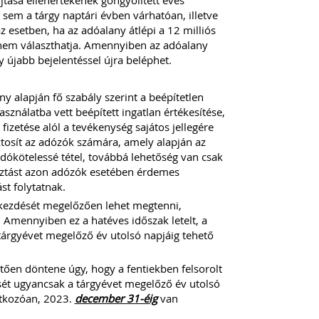
jtása ellenértékének göngyölített éves
sem a tárgy naptári évben várhatóan, illetve
 esetben, ha az adóalany átlépi a 12 milliós
en nem választhatja. Amennyiben az adóalany
y újabb bejelentéssel újra beléphet.
ny alapján fő szabály szerint a beépítetlen
használatba vett beépített ingatlan értékesítése,
izetése alól a tevékenység sajátos jellegére
iztosít az adózók számára, amely alapján az
 adókötelessé tétel, továbbá lehetőség van csak
asztást azon adózók esetében érdemes
st folytatnak.
gkezdését megelőzően lehet megtenni,
. Amennyiben ez a hatéves időszak letelt, a
tárgyévet megelőző év utolsó napjáig tehető
ően döntene úgy, hogy a fentiekben felsorolt
sét ugyancsak a tárgyévet megelőző év utolsó
atkozóan, 2023.
december 31-éig
van