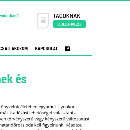
TAGOKNAK
csolatban?
BEJELENTKEZÉS
CSATLAKOZOM
KAPCSOLAT
f
nek és
könyvelők életében egyaránt. Ilyenkor
másik adózási lehetőséget választani a
ilyen törvényszerű vagy kényszerű változtatást
atáridőre is oda kell figyelnünk. Ráadásul