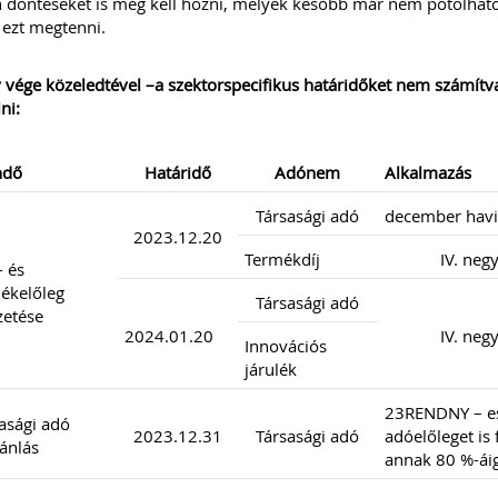
 döntéseket is meg kell hozni, melyek később már nem pótolható
 ezt megtenni.
 vége közeledtével –a szektorspecifikus határidőket nem számítva
ni:
ndő
Határidő
Adónem
Alkalmazás
Társasági adó
december havi
2023.12.20
Termékdíj
IV. neg
 és
lékelőleg
Társasági adó
zetése
2024.01.20
IV. neg
Innovációs
járulék
23RENDNY – e
asági adó
2023.12.31
Társasági adó
adóelőleget is
jánlás
annak 80 %-ái