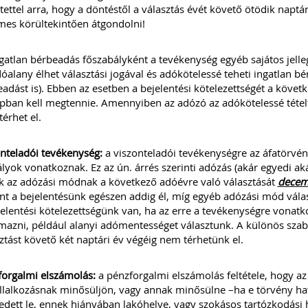
tettel arra, hogy a döntéstől a választás évét követő ötödik naptár
es körültekintően átgondolni!
gatlan bérbeadás főszabályként a tevékenység egyéb sajátos jelleg
óalany élhet választási jogával és adókötelessé teheti ingatlan b
adást is). Ebben az esetben a bejelentési kötelezettségét a követ
ban kell megtennie. Amennyiben az adózó az adókötelessé tételt v
érhet el.
nteladói tevékenység:
a viszonteladói tevékenységre az áfatörvény
lyok vonatkoznak. Ez az ún. árrés szerinti adózás (akár egyedi aká
k az adózási módnak a következő adóévre való választását
decem
nt a bejelentésünk egészen addig él, míg egyéb adózási mód vál
jelentési kötelezettségünk van, ha az erre a tevékenységre vona
mazni, például alanyi adómentességet választunk. A különös szabá
ztást követő két naptári év végéig nem térhetünk el.
orgalmi elszámolás:
a pénzforgalmi elszámolás feltétele, hogy az
llalkozásnak minősüljön, vagy annak minősülne –ha e törvény hatá
edett le, ennek hiányában lakóhelye, vagy szokásos tartózkodási