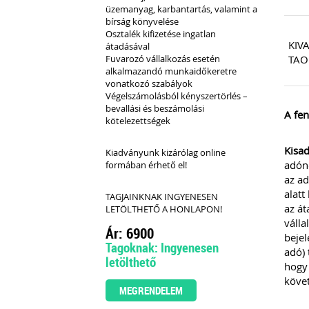
üzemanyag, karbantartás, valamint a
bírság könyvelése
Osztalék kifizetése ingatlan
KIVA
átadásával
Fuvarozó vállalkozás esetén
TAO
alkalmazandó munkaidőkeretre
vonatkozó szabályok
Végelszámolásból kényszertörlés –
bevallási és beszámolási
A fen
kötelezettségek
Kisad
Kiadványunk kizárólag online
adón
formában érhető el!
az ad
alatt
TAGJAINKNAK INGYENESEN
az át
LETÖLTHETŐ A HONLAPON!
válla
Ár: 6900
bejel
Tagoknak: Ingyenesen
adó) 
letölthető
hogy 
követ
MEGRENDELEM