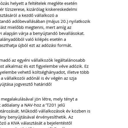
ózás helyett a feltételek megléte esetén
ér tízszerese, kizárólag kiskereskedelmi
ztásáról a kezdő vállalkozó a
tandó adóbevallásában (május 20.) nyilatkozik
lást mielőbb megtenni, mert amíg az
i alapján várja a benyújtandó bevallásokat.
átalányadóból való kilépés esetén a
zthatja újból ezt az adózási formát.
emadó az egyéni vállalkozók legáltalánosabb
st alkalmaz és ezt figyelembe véve adózik. Ez
gyelembe vehető költséghányadot, illetve több
 vállalkozói adónál is év végén az szja
yújtása jogvesztő határidő!
megalakulásával jön létre, mely tényt a
t adóalany a NAV-hoz a ’T201 jelű
atározását. Működő vállalkozások év közben is
ány benyújtásával érvényesíthetik. Az
zó a KIVA választását a bejelentéstől