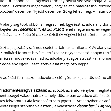
tott 30 napon belül jogkövetkezmény nélkül visszavonhatja. A 30
mnél is érdemes megemlíteni, hogy saját elhatározásból történő k
kozóan) december 1-jétől december 20-ig teheti meg. A határidő 
A alanyiság több okból is megszűnhet. Egyrészt az adóalany dönt
 bejelentést
december 1. és 20. között
lehet megtenni és év végével 
ztásával, a kilépésről csak az üzleti év végével lehet dönteni, ezt
szt a jogszabály számos esetet tartalmaz, amikor a KIVA alanyisá
 6 milliárd forintos bevételi értékhatár negyedév első napján tör
a létszámnövekedés miatt az adóalany átlagos statisztikai állomá
z adóalany egyesülését, szétválását megelőző nappal.
A adózási forma azon adózóknak előnyös, akik jelentős számú alk
i adómentesség választása:
az adózók az áfatörvényben meghatáro
ntességet választhatnak, amely időszakban az adózó áfa fizetésre
tes felszámított áfa levonására sem jogosult. Amennyiben az ad
ntességet szeretné választani, a választását
december 31-ig
meg 