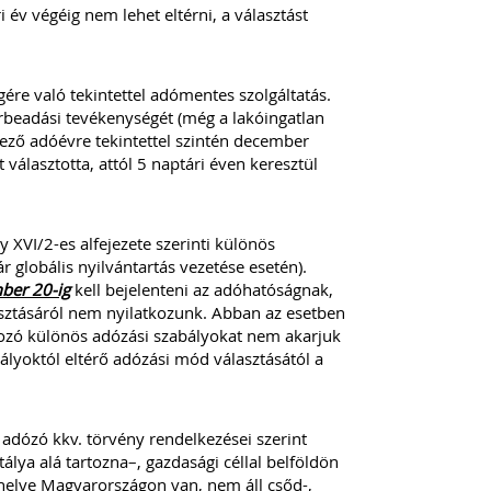
i év végéig nem lehet eltérni, a választást
ére való tekintettel adómentes szolgáltatás.
érbeadási tevékenységét (még a lakóingatlan
kező adóévre tekintettel szintén december
álasztotta, attól 5 naptári éven keresztül
 XVI/2-es alfejezete szerinti különös
r globális nyilvántartás vezetése esetén).
ber 20-ig
kell bejelenteni az adóhatóságnak,
asztásáról nem nyilatkozunk. Abban az esetben
tkozó különös adózási szabályokat nem akarjuk
lyoktól eltérő adózási mód választásától a
 adózó kkv. törvény rendelkezései szerint
lya alá tartozna–, gazdasági céllal belföldön
 helye Magyarországon van, nem áll csőd-,