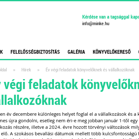
Kérdése van a tagsággal kap
info
@
minke
.
hu
K
FELELŐSSÉGBIZTOSÍTÁS
GALÉRIA
KÖNYVELŐKERESŐ
»
»
ldal
Hírek
Év végi feladatok könyvelőknek és vállalkozóknak
 végi feladatok könyvelők
llalkozóknak
n év decembere különleges helyet foglal el a vállalkozások és a 
es újra gondolni, esetleg nem éri-e meg jobban január 1-től egy 
lkozás részére, illetve a 2024. évre hozott törvényi változások m
 elő. A szokásos bevallási dátumok mellett több kulcsfontosságú h