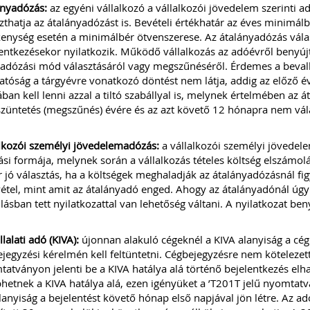
ányadózás:
az egyéni vállalkozó a vállalkozói jövedelem szerinti ad
zthatja az átalányadózást is. Bevételi értékhatár az éves minimálb
enység esetén a minimálbér ötvenszerese. Az átalányadózás válas
entkezésekor nyilatkozik. Működő vállalkozás az adóévről benyúj
adózási mód választásáról vagy megszűnéséről. Érdemes a beval
tóság a tárgyévre vonatkozó döntést nem látja, addig az előző év
ában kell lenni azzal a tiltó szabállyal is, melynek értelmében az 
üntetés (megszűnés) évére és az azt követő 12 hónapra nem válas
lkozói személyi jövedelemadózás:
a vállalkozói személyi jövedel
si formája, melynek során a vállalkozás tételes költség elszámolá
 jó választás, ha a költségek meghaladják az átalányadózásnál fi
étel, mint amit az átalányadó enged. Ahogy az átalányadónál úgy a
lásban tett nyilatkozattal van lehetőség váltani. A nyilatkozat ben
llalati adó (KIVA):
újonnan alakuló cégeknél a KIVA alanyiság a cég 
jegyzési kérelmén kell feltüntetni. Cégbejegyzésre nem kötelezet
atványon jelenti be a KIVA hatálya alá történő bejelentkezés elh
hetnek a KIVA hatálya alá, ezen igényüket a ’T201T jelű nyomtatv
anyiság a bejelentést követő hónap első napjával jön létre. Az adó