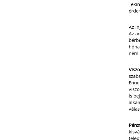
Tekin
érdem
Az in
Az ad
bérbe
hónap
nem t
Viszo
szabá
Enne
viszo
is be
alkal
válas
Pénzf
kisvá
telep