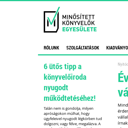
RÓLUNK
SZOLGÁLTATÁSOK
KIADVÁNYO
6 ütős tipp a
Nyitóo
Év
könyvelőiroda
nyugodt
vá
működtetéséhez!
Minde
Talán nem is gondolja, milyen
érdem
apróságokon múlhat, hogy
válla
ügyfeleivel nyugodt légkörben tud
írnak
dolgozni, vagy félve, megalázva. A