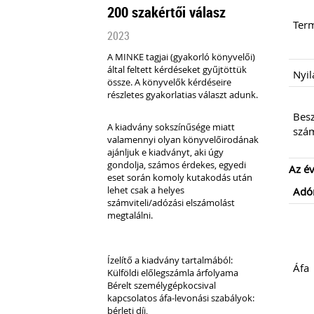
200 szakértői válasz
Term
2023
A MINKE tagjai (gyakorló könyvelői)
által feltett kérdéseket gyűjtöttük
Nyil
össze.
A könyvelők kérdéseire
részletes gyakorlatias választ adunk.
Besz
A kiadvány sokszínűsége miatt
szá
valamennyi olyan könyvelőirodának
ajánljuk e kiadványt, aki úgy
gondolja, számos érdekes, egyedi
Az év
eset során komoly kutakodás után
lehet csak a helyes
Adó
számviteli/adózási elszámolást
megtalálni.
Ízelítő a kiadvány tartalmából:
Áfa
Külföldi előlegszámla árfolyama
Bérelt személygépkocsival
kapcsolatos áfa-levonási szabályok:
bérleti díj,