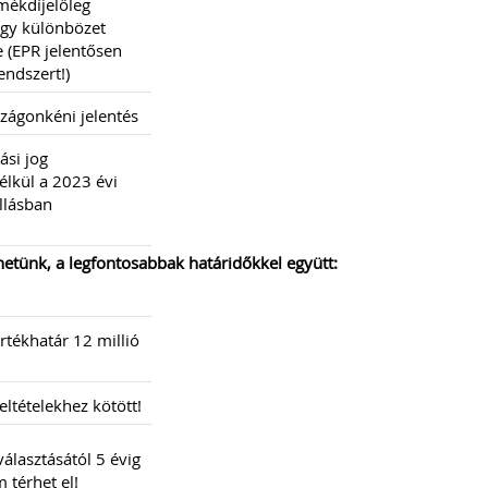
mékdíjelőleg
agy különbözet
e (EPR jelentősen
endszert!)
zágonkéni jelentés
ási jog
élkül a 2023 évi
llásban
hetünk, a legfontosabbak határidőkkel együtt:
tékhatár 12 millió
ltételekhez kötött!
álasztásától 5 évig
 térhet el!