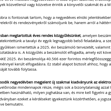
ek közvetlenül vagy közvetve érintik a könyvelői szakmát és a MI
bra is fontosnak tartom, hogy a negyedéves elnöki jelentésekben
velekről és rendezvényekről számoljunk be, hanem arról a háttérm
isban megtartottuk éves rendes közgyűlésünket
, amelyen beszámo
atekintettünk a tavalyi év egyik legnagyobb belső feladatára, a s
gyűlésen ismertettük a 2025. évi beszámoló tervezetét, valamint 
oztatására is. A közgyűlés a beszámolót elfogadta, amely ezt köve
KE 2025. évi beszámolója 40.566 ezer forintos mérlegfőösszeggel
énnyel került elfogadásra. Ez stabil alapot biztosít ahhoz, hogy 
ját tovább folytassa.
odik negyedévben megjelent új szakmai kiadványunk az elektroni
előirodai mindennapok része, mégis sok a bizonytalanság azzal 
etben használható, milyen joghatása van, és mire kell figyelni a 
dványban ezeket a kérdéseket igyekeztünk közérthetően, a jogszabá
lve bemutatni.