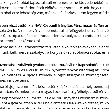
 a könyvelői oldal tapasztalatait érdemes lenne közvetlenebbül i
lkozásokat érintő döntések előkészítése során. Célunk, hogy ne utó
 ahol erre lehetőség van, már az előkészítés során legyen mód 
ban részt vettünk a NAV Központi Irányítás Pénzmosás és Terrorizm
oztatón is.
A rendezvényen bemutatták a felügyeleti szerv által vé
az új európai uniós pénzmosás elleni szabályozási rendszerről, az 
ort érintő kockázatokról.
zmosás elleni szabályozás területén a következő években jelentő
nünk kell, mert a szabályok a könyvelőket, adótanácsadókat és más
zmosási szabályok gyakorlati alkalmazásához kapcsolódóan külön t
a NAV_PMT25 és a VPOP_KSZ17 nyomtatványok kizárólag az ONYA f
ikai változás. A kijelölt személy, a jogosultságok és szükség es
mes rendbe tenni.
áról „jogi szemmel” is készítettünk tájékoztatást, amely bemutatj
rlatban, és mikor lesz a magas kockázatú ügyfélhelyzetből tényle
 kapcsolódóan a Smartfill és a MINKE ingyenes webinárt is szerve
elent a gyakorlatban a PMT-bejelentések ONYA-ra költözése, mi
atványt használni, és hol húzódik a határ a magas kockázatú ügyf