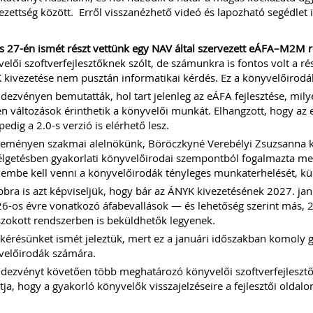
ezettség között. Erről visszanézhető videó és lapozható segédlet i
s 27-én ismét részt vettünk egy NAV által szervezett eÁFA–M2M 
elői szoftverfejlesztőknek szólt, de számunkra is fontos volt a ré
kivezetése nem pusztán informatikai kérdés. Ez a könyvelőirodák
dezvényen bemutatták, hol tart jelenleg az eÁFA fejlesztése, mily
n változások érinthetik a könyvelői munkát. Elhangzott, hogy a
 pedig a 2.0-s verzió is elérhető lesz.
eményen szakmai alelnökünk, Böröczkyné Verebélyi Zsuzsanna képv
lgetésben gyakorlati könyvelőirodai szempontból fogalmazta meg 
lembe kell venni a könyvelőirodák tényleges munkaterhelését, kül
bra is azt képviseljük, hogy bár az ÁNYK kivezetésének 2027. jan
6-os évre vonatkozó áfabevallások — és lehetőség szerint más, 
zokott rendszerben is beküldhetők legyenek.
 kérésünket ismét jeleztük, mert ez a januári időszakban komoly g
velőirodák számára.
dezvényt követően több meghatározó könyvelői szoftverfejlesztő i
ja, hogy a gyakorló könyvelők visszajelzéseire a fejlesztői oldalon