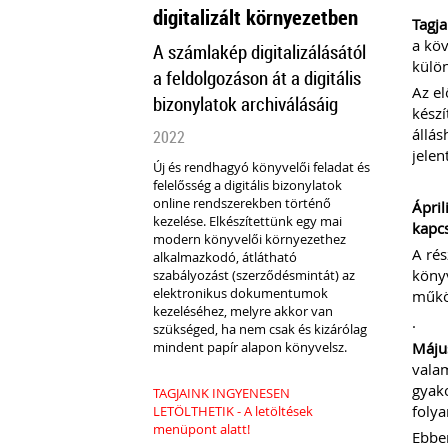
digitalizált környezetben
Tagja
a köv
A számlakép digitalizálásától
külön
a feldolgozáson át a digitális
Az el
bizonylatok archiválásáig
készí
állás
2022
jelen
Új és rendhagyó könyvelői feladat és
felelősség a digitális bizonylatok
online rendszerekben történő
Ápril
kezelése. Elkészítettünk egy mai
kapcs
modern könyvelői környezethez
A rés
alkalmazkodó, átlátható
könyv
szabályozást (szerződésmintát) az
elektronikus dokumentumok
működ
kezeléséhez, melyre akkor van
.
szükséged, ha nem csak és kizárólag
mindent papír alapon könyvelsz.
Máju
valam
gyako
TAGJAINK INGYENESEN
foly
LETÖLTHETIK - A letöltések
menüpont alatt!
Ebben