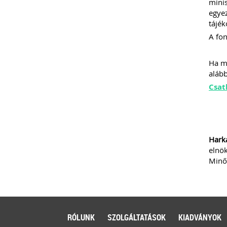
minis
egyez
tájék
A fon
Ha mé
alább
Csat
Harka
elnö
Minős
RÓLUNK
SZOLGÁLTATÁSOK
KIADVÁNYOK