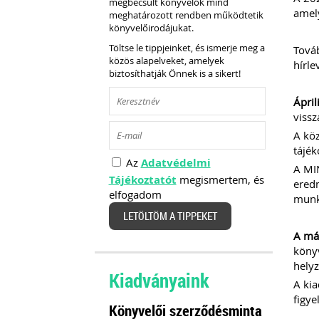
megbecsült könyvelők mind
amely
meghatározott rendben működtetik
könyvelőirodájukat.
Töltse le tippjeinket, és ismerje meg a
Továb
közös alapelveket, amelyek
hírle
biztosíthatják Önnek is a sikert!
Ápril
vissz
A köz
tájék
Az
Adatvédelmi
A MIN
Tájékoztatót
megismertem, és
eredm
elfogadom
munká
LETÖLTÖM A TIPPEKET
A más
könyv
helyz
Kiadványaink
A kia
figye
Könyvelői szerződésminta