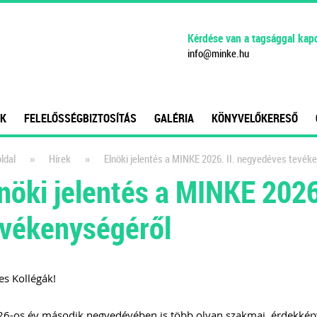
Kérdése van a tagsággal kap
info
@
minke
.
hu
K
FELELŐSSÉGBIZTOSÍTÁS
GALÉRIA
KÖNYVELŐKERESŐ
»
»
ldal
Hírek
Elnöki jelentés a MINKE 2026. II. negyedéves tevék
nöki jelentés a MINKE 2026
evékenységéről
s Kollégák!
6-os év második negyedévében is több olyan szakmai, érdekképvi