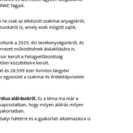
NKE Tagjait.
 ne csak az elkészült szakmai anyagokról,
unkáról is, amely ezek mögött zajlik.
ltunk a 2025. évi tevékenységünkről, és
zervezet működésének átalakítására is.
sor került a Felügyelőbizottság
tően közzétételre került.
 és 28.599 ezer forintos tárgyévi
az egyesület a szakmai és érdekképviseleti
kus aláírásokról.
Ez a téma ma már a
kapcsolatban, hogy milyen aláírás milyen
gyakorlatban.
lyi háttérre és a gyakorlati alkalmazásra is