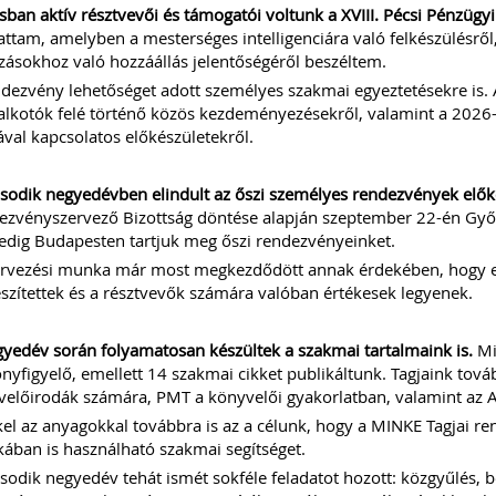
sban aktív résztvevői és támogatói voltunk a XVIII. Pécsi Pénzüg
attam, amelyben a mesterséges intelligenciára való felkészülésről
zásokhoz való hozzáállás jelentőségéről beszéltem.
dezvény lehetőséget adott személyes szakmai egyeztetésekre is. A
alkotók felé történő közös kezdeményezésekről, valamint a 2026
val kapcsolatos előkészületekről.
odik negyedévben elindult az őszi személyes rendezvények előké
ezvényszervező Bizottság döntése alapján szeptember 22-én Győ
edig Budapesten tartjuk meg őszi rendezvényeinket.
ervezési munka már most megkezdődött annak érdekében, hogy e
szítettek és a résztvevők számára valóban értékesek legyenek.
yedév során folyamatosan készültek a szakmai tartalmaink is.
Mi
nyfigyelő, emellett 14 szakmai cikket publikáltunk. Tagjaink továb
előirodák számára, PMT a könyvelői gyakorlatban, valamint az Ap
el az anyagokkal továbbra is az a célunk, hogy a MINKE Tagjai re
ban is használható szakmai segítséget.
odik negyedév tehát ismét sokféle feladatot hozott: közgyűlés, b