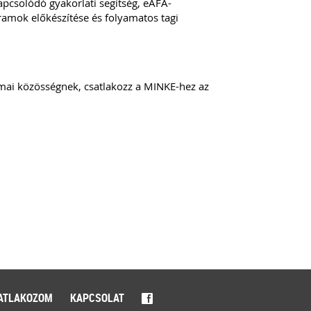
pcsolódó gyakorlati segítség, eÁFA-
ramok előkészítése és folyamatos tagi
kmai közösségnek, csatlakozz a MINKE-hez az
ATLAKOZOM
KAPCSOLAT
f