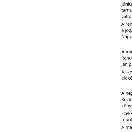
Júniu
tarth
válto
A ren
a jog
Napjá
A más
Rend
jén p
A sz
előké
A neg
Közlö
könyv
Ezekk
munká
A más