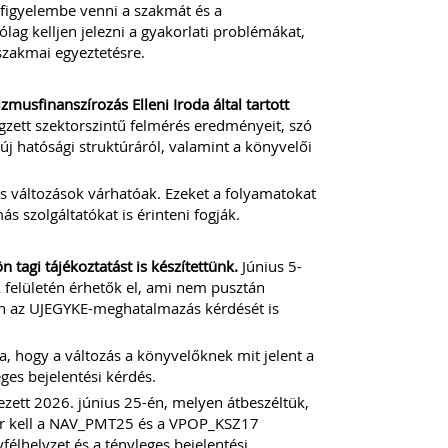
s figyelembe venni a szakmát és a
lag kelljen jelezni a gyakorlati problémákat,
szakmai egyeztetésre.
usfinanszírozás Elleni Iroda által tartott
gzett szektorszintű felmérés eredményeit, szó
új hatósági struktúráról, valamint a könyvelői
s változások várhatóak. Ezeket a folyamatokat
 szolgáltatókat is érinteni fogják.
agi tájékoztatást is készítettünk.
Június 5-
elületén érhetők el, ami nem pusztán
etén az UJEGYKE-meghatalmazás kérdését is
a, hogy a változás a könyvelőknek mit jelent a
ges bejelentési kérdés.
zett 2026. június 25-én, melyen átbeszéltük,
kor kell a NAV_PMT25 és a VPOP_KSZ17
élhelyzet és a tényleges bejelentési