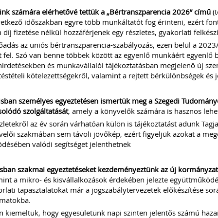
ink számára elérhetővé tettük a „Bértranszparencia 2026” című
(
etkező időszakban egyre több munkáltatót fog érinteni, ezért fon
 díj fizetése nélkül hozzáférjenek egy részletes, gyakorlati felkés
őadás az uniós bértranszparencia-szabályozás, ezen belül a 2023
t fel. Szó van benne többek között az egyenlő munkáért egyenlő bé
hirdetésekben és munkavállalói tájékoztatásban megjelenő új szem
téstételi kötelezettségekről, valamint a rejtett bérkülönbségek és 
isban személyes egyeztetésen ismertük meg a Szegedi Tudománye
olódó szolgáltatását
, amely a könyvelők számára is hasznos lehe
zletekről az év során várhatóan külön is tájékoztatást adunk Tagj
elői szakmában sem távoli jövőkép, ezért figyeljük azokat a me
ésében valódi segítséget jelenthetnek
sban szakmai egyeztetéseket kezdeményeztünk az új kormányzati
int a mikro- és kisvállalkozások érdekében jelezte együttműködés
rlati tapasztalatokat már a jogszabálytervezetek előkészítése sor
amatokba.
 kiemeltük, hogy egyesületünk napi szinten jelentős számú hazai 