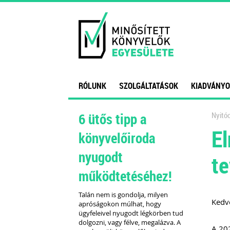
RÓLUNK
SZOLGÁLTATÁSOK
KIADVÁNYO
6 ütős tipp a
Nyitóo
El
könyvelőiroda
nyugodt
t
működtetéséhez!
Talán nem is gondolja, milyen
Kedve
apróságokon múlhat, hogy
ügyfeleivel nyugodt légkörben tud
dolgozni, vagy félve, megalázva. A
A 202