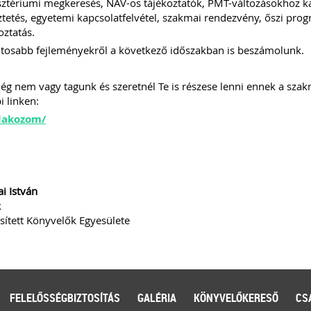
ztériumi megkeresés, NAV-os tájékoztatók, PMT-változásokhoz ka
tetés, egyetemi kapcsolatfelvétel, szakmai rendezvény, őszi prog
oztatás.
tosabb fejleményekről a következő időszakban is beszámolunk.
g nem vagy tagunk és szeretnél Te is részese lenni ennek a sza
i linken:
lakozom/
i István
k
ített Könyvelők Egyesülete
FELELŐSSÉGBIZTOSÍTÁS
GALÉRIA
KÖNYVELŐKERESŐ
CS