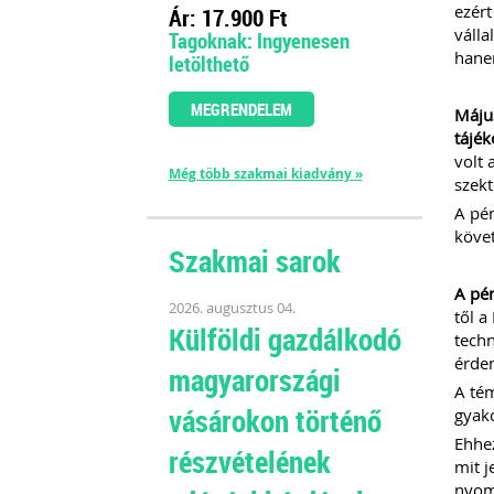
ezért
Ár: 17.900 Ft
válla
Tagoknak: Ingyenesen
hanem
letölthető
MEGRENDELEM
Május
tájék
volt 
Még több szakmai kiadvány »
szekt
A pén
követ
Szakmai sarok
A pén
2026. augusztus 04.
től 
Külföldi gazdálkodó
techn
érde
magyarországi
A tém
vásárokon történő
gyako
Ehhez
részvételének
mit j
nyomt