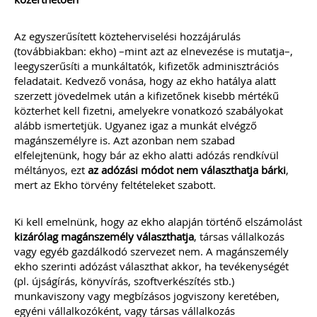
ajánlásával került kidolgozásra ez az
életszerű, mindenre kiterjedő és
Az egyszerűsített közteherviselési hozzájárulás
könnyen értelmezhető
szerződésminta, mely megalapozza a
(továbbiakban: ekho) –mint azt az elnevezése is mutatja–,
bizalmat a könyvelő és ügyfele között.
leegyszerűsíti a munkáltatók, kifizetők adminisztrációs
feladatait. Kedvező vonása, hogy az ekho hatálya alatt
Kiadványunk kizárólag online
szerzett jövedelmek után a kifizetőnek kisebb mértékű
formában elérhető!
közterhet kell fizetni, amelyekre vonatkozó szabályokat
TAGJAINK INGYENESEN LETÖLTHETIK -
alább ismertetjük. Ugyanez igaz a munkát elvégző
A letöltések menüpont alatt!
magánszemélyre is. Azt azonban nem szabad
elfelejtenünk, hogy bár az ekho alatti adózás rendkívül
Ár: 9.900 Ft
méltányos, ezt
az adózási módot nem választhatja bárki
,
Tagoknak: ingyenes!
mert az Ekho törvény feltételeket szabott.
MEGRENDELEM
Ki kell emelnünk, hogy az ekho alapján történő elszámolást
kizárólag magánszemély választhatja
, társas vállalkozás
Még több szakmai kiadvány »
vagy egyéb gazdálkodó szervezet nem. A magánszemély
ekho szerinti adózást választhat akkor, ha tevékenységét
(pl. újságírás, könyvírás, szoftverkészítés stb.)
munkaviszony vagy megbízásos jogviszony keretében,
Szakmai sarok
egyéni vállalkozóként, vagy társas vállalkozás