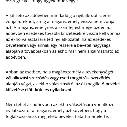
összegre kell, hogy figyelembe vegye.
A kifizető az adóévben mindaddig a nyilatkozat szerint
vonja az ekhot, amíg a magánszemély vissza nem vonja
azt. A magánszemélynek a számfejtést megelőzően az
adóévben esedékes további kifizetésekre vissza kell vonnia
az ekho választására tett nyilatkozatát, ha az esedékes
bevételére vagy annak egy részére a bevétel nagysága
alapján a továbbiakban az ekho már nem alkalmazható az
adóévben.
Abban az esetben, ha a magánszemély a tevékenységét
vállalkozási szerződés vagy eseti megbízási szerződés
alapján végzi, az ekho választásáról az őt megillető
bevétel
kifizetése előtt köteles nyilatkozni.
Nem tehet az adóévben az ekho választására vonatkozó
nyilatkozatot a magánszemély azt követően, hogy a
foglalkozásának megfelelő bevételi határt már elérte.