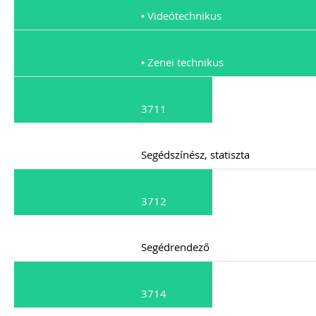
• Videótechnikus
• Zenei technikus
3711
Segédszínész, statiszta
3712
Segédrendező
3714