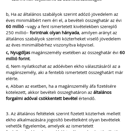
b, Ha az általános szabályok szerint adózó jövedelem az
éves minimálbért nem éri el, a bevételi összeghatár az évi
60 millió
–vagy a fent ismertetett kivételekben szereplő
250 millió–
forintnak olyan hányada
, amilyen arányt az
általános szabályok szerinti közterheket viselő jövedelem
az éves minimálbérhez viszonyítva képvisel.
c, Nyugdíjas
magánszemély esetében az összeghatár évi
60
millió forint
.
d, Nem nyilatkozhat az adóévben ekho választásáról az a
magánszemély, aki a fentebb ismertetett összeghatárt már
elérte.
e, Abban az esetben, ha a magánszemély áfa fizetésére
kötelezett, akkor bevételi összeghatáron az
általános
forgalmi adóval csökkentett bevétel
értendő.
3. Az általános feltételek szerint fizetett közterhek mellett
ekho alkalmazására jogosító bevételként olyan bevételek
vehetők figyelembe, amelyek az ismertetett