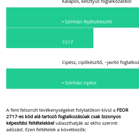
Kalapos, kesztyűs foglalkozásból
• Színházi fejdíszkészítő
7217
Cipész, cipőkészítő, –javító foglalko
• Színházi cipész
A fent felsorolt tevékenységeket folytatókon kívül a
FEOR
2717-es kód alá tartozó foglalkozásúak csak bizonyos
képesítési feltételekkel
választhatják az ekho szerinti
adózást. Ezen feltételek a következők: