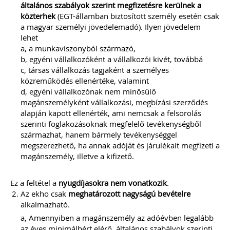
általános szabályok szerint megfizetésre kerülnek a
közterhek
(EGT-államban biztosított személy esetén csak
a magyar személyi jövedelemadó). Ilyen jövedelem
lehet
a, a munkaviszonyból származó,
b, egyéni vállalkozóként a vállalkozói kivét, továbbá
c, társas vállalkozás tagjaként a személyes
közreműködés ellenértéke, valamint
d, egyéni vállalkozónak nem minősülő
magánszemélyként vállalkozási, megbízási szerződés
alapján kapott ellenérték, ami nemcsak a felsorolás
szerinti foglakozásoknak megfelelő tevékenységből
származhat, hanem bármely tevékenységgel
megszerezhető, ha annak adóját és járulékait megfizeti a
magánszemély, illetve a kifizető.
Ez a feltétel a
nyugdíjasokra nem vonatkozik
.
Az ekho csak
meghatározott nagyságú bevételre
alkalmazható.
a, Amennyiben a magánszemély az adóévben legalább
az éves minimálbért elérő, általános szabályok szerinti