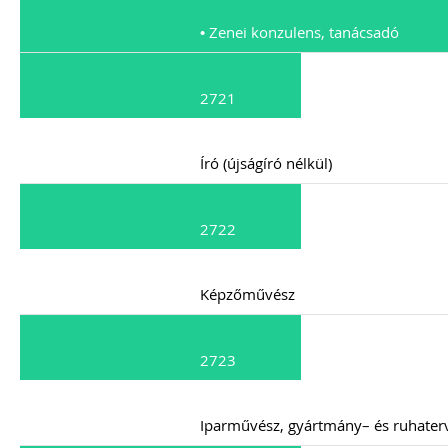
• Zenei konzulens, tanácsadó
2721
Író (újságíró nélkül)
2722
Képzőművész
2723
Iparművész, gyártmány– és ruhater