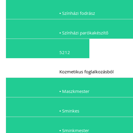
• Színházi fodrász
• Színházi parókakészítő
5212
Kozmetikus foglalkozásból
• Maszkmester
• Sminkes
• Sminkmester