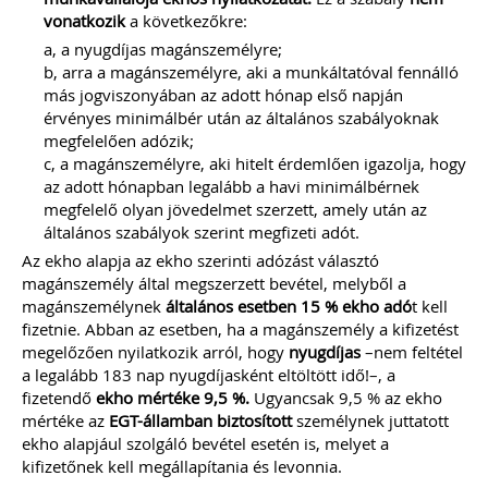
vonatkozik
a következőkre:
a, a nyugdíjas magánszemélyre;
b, arra a magánszemélyre, aki a munkáltatóval fennálló
más jogviszonyában az adott hónap első napján
érvényes minimálbér után az általános szabályoknak
megfelelően adózik;
c, a magánszemélyre, aki hitelt érdemlően igazolja, hogy
az adott hónapban legalább a havi minimálbérnek
megfelelő olyan jövedelmet szerzett, amely után az
általános szabályok szerint megfizeti adót.
Az ekho alapja az ekho szerinti adózást választó
magánszemély által megszerzett bevétel, melyből a
magánszemélynek
általános esetben 15 % ekho adó
t kell
fizetnie. Abban az esetben, ha a magánszemély a kifizetést
megelőzően nyilatkozik arról, hogy
nyugdíjas
–nem feltétel
a legalább 183 nap nyugdíjasként eltöltött idő!–, a
fizetendő
ekho mértéke 9,5 %.
Ugyancsak 9,5 % az ekho
mértéke az
EGT-államban biztosított
személynek juttatott
ekho alapjául szolgáló bevétel esetén is, melyet a
kifizetőnek kell megállapítania és levonnia.