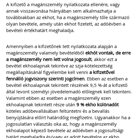
A kifizető a magánszemély nyilatkozata ellenére, vagy
annak visszavonása hiányában sem alkalmazhatja a
továbbiakban az ekhot, ha a magánszemély tőle származó
olyan bevétele, amely után ekhot fizetett, az adóévben a
bevételi értékhatárt meghaladja.
Amennyiben a kifizetőnek tett nyilatkozata alapján a
magánszemély valamely bevételéből
ekhót vontak, de erre
a magánszemély
nem lett volna jogosult
, akkor ezt a
bevétel ekhoalapnak tekintve az szja-kötelezettség
megállapításánál figyelembe kell venni
a kifizetővel
fennálló jogviszony szerinti jogcímen
. Ebben az esetben a
bevétel ekhoalapnak tekintett részének 9,5 %-át a kifizető
által levont személyi jövedelemadó előlegnek kell tekinteni.
Valamint ebben az esetben a magánszemély ezen
ekhoalapnak tekintett része után
9 % ekho különadót
köteles adóbevallásában feltüntetni és a bevallás
benyújtására előírt határidőig megfizetni. Ugyanakkor ha a
jogosulatlan választás oka az, hogy a magánszemély
ekhoalapot képező bevétele az adóévben a jogosultsági
határt meghaladta és/vagy az adott bevételre az ekho