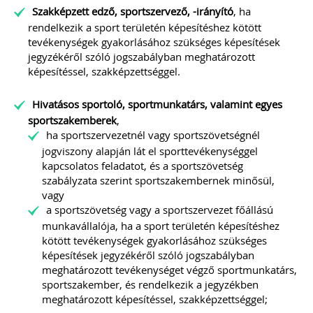
Szakképzett edző, sportszervező, -irányító
, ha
rendelkezik a sport területén képesítéshez kötött
tevékenységek gyakorlásához szükséges képesítések
jegyzékéről szóló jogszabályban meghatározott
képesítéssel, szakképzettséggel.
Hivatásos sportoló, sportmunkatárs, valamint egyes
sportszakemberek
,
ha sportszervezetnél vagy sportszövetségnél
jogviszony alapján lát el sporttevékenységgel
kapcsolatos feladatot, és a sportszövetség
szabályzata szerint sportszakembernek minősül,
vagy
a sportszövetség vagy a sportszervezet főállású
munkavállalója, ha a sport területén képesítéshez
kötött tevékenységek gyakorlásához szükséges
képesítések jegyzékéről szóló jogszabályban
meghatározott tevékenységet végző sportmunkatárs,
sportszakember, és rendelkezik a jegyzékben
meghatározott képesítéssel, szakképzettséggel;