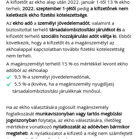
A kifizetőt az ekho alap után 2022. január 1-től 13 % ekho
terheli,
2022. szeptember 1-jétől
pedig
a kifizetőnek nem
keletkezik ekho fizetési kötelezettsége
.
Az
ekho adó
a
személyi jövedelemadót
, valamint a
biztosítottat terhelő
társadalombiztosítási járulékot és
a
kifizetőt terhelő
szociális hozzájárulási adót váltja ki
. Ebből
következik, hogy a kifizetőt és a magánszemélyt az
ekhoalappal kapcsolatban további fizetési kötelezettség
nem terheli.
A magánszemélyt terhelő 15 %-os mértékkel levont ekho
adóból az ekhoalap
9,5 %-a személyi jövedelemadónak,
5,5 %-a (kivéve, ha a magánszemély nyugdíjas)
társadalombiztosítási járuléknak minősül.
Ha az ekho választására jogosult magánszemély
foglalkozását
munkaviszonyban vagy tartós megbízási
jogviszonyban
folytatja, az ekho választására, illetőleg
mértékére vonatkozó
nyilatkozatát az adóévben bármikor
megteheti
. A nyilatkozatot a kifizető a még nem számfejtett