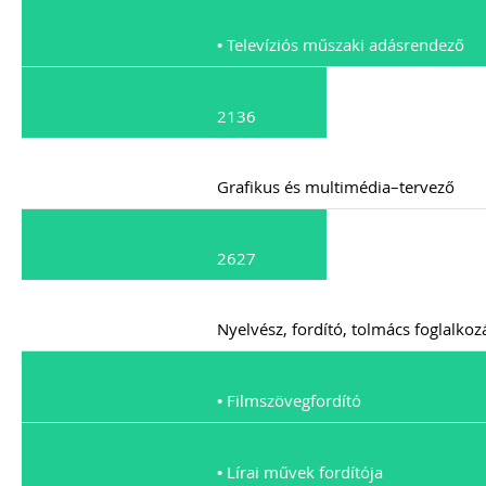
• Televíziós műszaki adásrendező
2136
Grafikus és multimédia–tervező
2627
Nyelvész, fordító, tolmács foglalkoz
• Filmszövegfordító
• Lírai művek fordítója