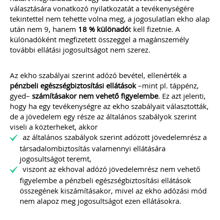
választására vonatkozó nyilatkozatát a tevékenységére
tekintettel nem tehette volna meg, a jogosulatlan ekho alap
után nem 9, hanem
18 % különadó
t kell fizetnie. A
különadóként megfizetett összeggel a magánszemély
további ellátási jogosultságot nem szerez.
Az ekho szabályai szerint adózó bevétel, ellenérték a
pénzbeli egészségbiztosítási ellátások
–mint pl. táppénz,
gyed–
számításakor nem vehető figyelembe
. Ez azt jelenti,
hogy ha egy tevékenységre az ekho szabályait választották,
de a jövedelem egy része az általános szabályok szerint
viseli a közterheket, akkor
az általános szabályok szerint adózott jövedelemrész a
társadalombiztosítás valamennyi ellátására
jogosultságot teremt,
viszont az ekhoval adózó jövedelemrész nem vehető
figyelembe a pénzbeli egészségbiztosítási ellátások
összegének kiszámításakor, mivel az ekho adózási mód
nem alapoz meg jogosultságot ezen ellátásokra.