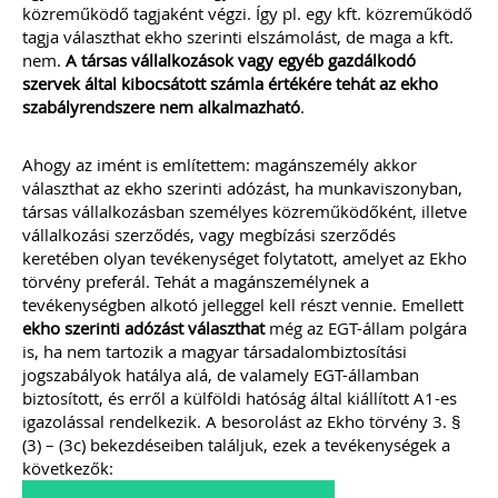
közreműködő tagjaként végzi. Így pl. egy kft. közreműködő
tagja választhat ekho szerinti elszámolást, de maga a kft.
2026-08-04
nem.
A társas vállalkozások vagy egyéb gazdálkodó
Külföldi gazdálkodó
szervek által kibocsátott számla értékére tehát az ekho
szabályrendszere nem alkalmazható
.
magyarországi
vásárokon történő
Ahogy az imént is említettem: magánszemély akkor
választhat az ekho szerinti adózást, ha munkaviszonyban,
részvételének
társas vállalkozásban személyes közreműködőként, illetve
vállalkozási szerződés, vagy megbízási szerződés
adózási kérdései
keretében olyan tevékenységet folytatott, amelyet az Ekho
törvény preferál. Tehát a magánszemélynek a
A vásárokon és a piacokon
folytatott kereskedelmi
tevékenységben alkotó jelleggel kell részt vennie. Emellett
tevékenységek egyik kiemelt
ekho szerinti adózást választhat
még az EGT-állam polgára
időszaka a nyári szezon, amikor
is, ha nem tartozik a magyar társadalombiztosítási
szabadtéren is megrendezésre
jogszabályok hatálya alá, de valamely EGT-államban
kerülhetnek a különféle – gyakran
biztosított, és erről a külföldi hatóság által kiállított A1-es
tematikus – vásárok. Írásunk
igazolással rendelkezik. A besorolást az Ekho törvény 3. §
fókuszába azt az esetkört helyezzük,
amikor egy külföldi termelő,
(3) – (3c) bekezdéseiben találjuk, ezek a tevékenységek a
gazdálkodó szeretné áruját belföldön
következők:
értékesíteni. Megvizsgáljuk, hogy