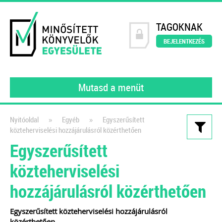
TAGOKNAK
BEJELENTKEZÉS
Mutasd a menüt
»
»
Nyitóoldal
Egyéb
Egyszerűsített
közteherviselési hozzájárulásról közérthetően
Kiadványaink
Egyszerűsített
Könyvelői szerződésminta
közteherviselési
A szerződés, amely tökéletesen
hozzájárulásról közérthetően
védi a könyvelők érdekeit!
2021
Egyszerűsített közteherviselési hozzájárulásról
Dr. Vámosi-Nagy Szabolcs
adószakértő
közérthetően