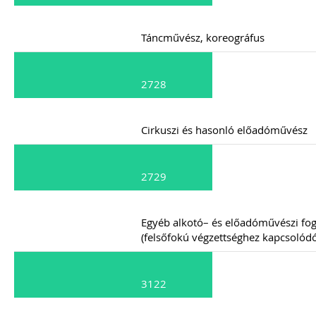
Táncművész, koreográfus
2728
Cirkuszi és hasonló előadóművész
2729
Egyéb alkotó– és előadóművészi fog
(felsőfokú végzettséghez kapcsolódó
3122