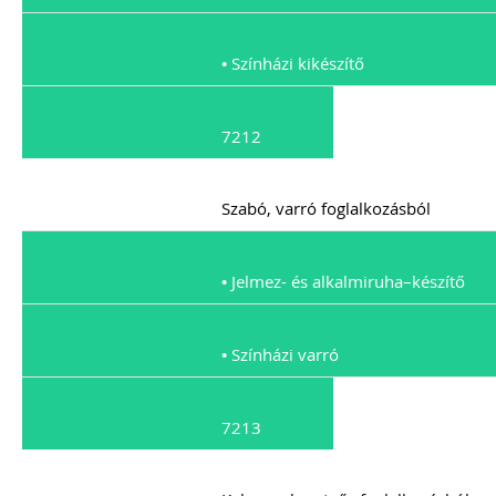
• Színházi kikészítő
7212
Szabó, varró foglalkozásból
• Jelmez- és alkalmiruha–készítő
• Színházi varró
7213