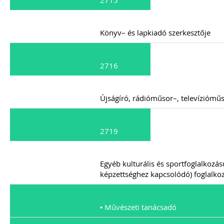
2715
Könyv– és lapkiadó szerkesztője
2716
Újságíró, rádióműsor–, televíziómű
2719
Egyéb kulturális és sportfoglalkozás
képzettséghez kapcsolódó) foglalko
• Művészeti tanácsadó