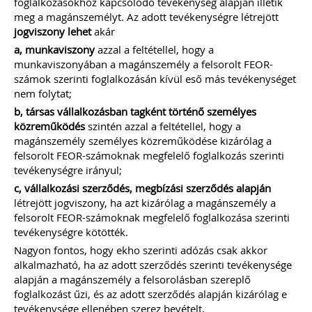
foglalkozásokhoz kapcsolódó tevékenység alapján illetik
meg a magánszemélyt. Az adott tevékenységre létrejött
jogviszony lehet
akár
a, munkaviszony
azzal a feltétellel, hogy a
munkaviszonyában a magánszemély a felsorolt FEOR-
számok szerinti foglalkozásán kívül eső más tevékenységet
nem folytat;
b, társas vállalkozásban tagként történő személyes
közreműködés
szintén azzal a feltétellel, hogy a
magánszemély személyes közreműködése kizárólag a
felsorolt FEOR-számoknak megfelelő foglalkozás szerinti
tevékenységre irányul;
c, vállalkozási szerződés, megbízási szerződés alapján
létrejött jogviszony, ha azt kizárólag a magánszemély a
felsorolt FEOR-számoknak megfelelő foglalkozása szerinti
tevékenységre kötötték.
Nagyon fontos, hogy ekho szerinti adózás csak akkor
alkalmazható, ha az adott szerződés szerinti tevékenysége
alapján a magánszemély a felsorolásban szereplő
foglalkozást űzi, és az adott szerződés alapján kizárólag e
tevékenysége ellenében szerez bevételt.