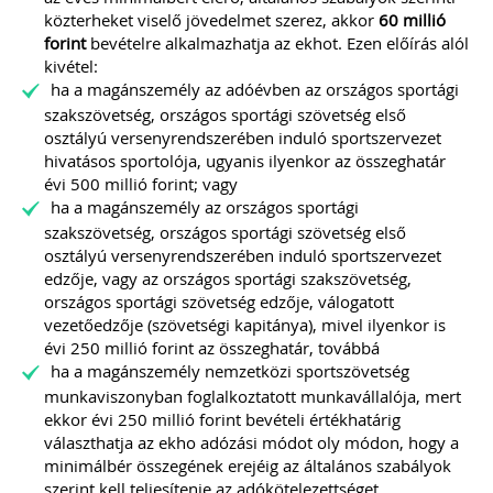
közterheket viselő jövedelmet szerez, akkor
60 millió
forint
bevételre alkalmazhatja az ekhot. Ezen előírás alól
kivétel:
ha a magánszemély az adóévben az országos sportági
szakszövetség, országos sportági szövetség első
osztályú versenyrendszerében induló sportszervezet
hivatásos sportolója, ugyanis ilyenkor az összeghatár
évi 500 millió forint; vagy
ha a magánszemély az országos sportági
szakszövetség, országos sportági szövetség első
osztályú versenyrendszerében induló sportszervezet
edzője, vagy az országos sportági szakszövetség,
országos sportági szövetség edzője, válogatott
vezetőedzője (szövetségi kapitánya), mivel ilyenkor is
évi 250 millió forint az összeghatár, továbbá
ha a magánszemély nemzetközi sportszövetség
munkaviszonyban foglalkoztatott munkavállalója, mert
ekkor évi 250 millió forint bevételi értékhatárig
választhatja az ekho adózási módot oly módon, hogy a
minimálbér összegének erejéig az általános szabályok
szerint kell teljesítenie az adókötelezettséget.