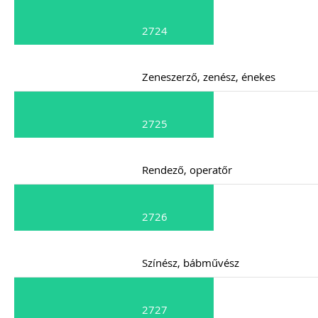
2724
Zeneszerző, zenész, énekes
2725
Rendező, operatőr
2726
Színész, bábművész
2727