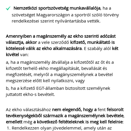
Nemzetközi sportszövetség munkavállalója
, ha a
szövetséget Magyarországon a sportról szóló törvény
rendelkezései szerint nyilvántartásba vették.
Amennyiben a magánszemély az ekho szerinti adózást
választja, akkor
a vele szerződő
kifizető, munkáltató is
kötelessé válik az ekho alkalmazására
. E szabály alól
két
kivétel
van:
a, ha a magánszemély átvállalja a kifizetőtől az őt és a
kifizetőt terhelő ekho megállapítását, bevallását és
megfizetését, melyről a magányszemélynek a bevétel
megszerzése előtt kell nyilatkozni, vagy
b, ha a kifizető EGT-államban biztosított személynek
juttatott ekho-s bevételt.
Az ekho választásához
nem elegendő, hogy a
fent
felsorolt
tevékenységekből származik a magánszemélynek bevétele
,
emellett
még
a következő feltételeknek is meg kell felelnie
:
Rendelkezzen olyan jövedelemmel, amely után az