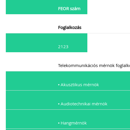
ehhez az érintett személynek milyen
feltételeknek kell eleget tennie, illetve
FEOR szám
[…]
Továbbolvasom »
Foglalkozás
Még több szakmai cikk »
2123
Telekommunikációs mérnök foglalk
• Akusztikus mérnök
• Audiotechnikai mérnök
• Hangmérnök