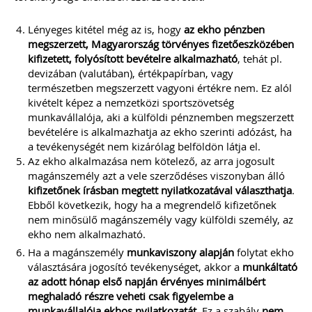
Lényeges kitétel még az is, hogy
az ekho pénzben
megszerzett, Magyarország törvényes fizetőeszközében
kifizetett, folyósított bevételre alkalmazható
, tehát pl.
devizában (valutában), értékpapírban, vagy
természetben megszerzett vagyoni értékre nem. Ez alól
kivételt képez a nemzetközi sportszövetség
munkavállalója, aki a külföldi pénznemben megszerzett
bevételére is alkalmazhatja az ekho szerinti adózást, ha
a tevékenységét nem kizárólag belföldön látja el.
Az ekho alkalmazása nem kötelező, az arra jogosult
magánszemély azt a vele szerződéses viszonyban álló
kifizetőnek
írásban megtett nyilatkozatával választhatja
.
Ebből következik, hogy ha a megrendelő kifizetőnek
nem minősülő magánszemély vagy külföldi személy, az
ekho nem alkalmazható.
Ha a magánszemély
munkaviszony alapján
folytat ekho
választására jogosító tevékenységet, akkor a
munkáltató
az adott hónap első napján érvényes minimálbért
meghaladó részre veheti csak figyelembe a
munkavállalója ekhos nyilatkozatát.
Ez a szabály
nem