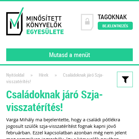
TAGOKNAK
BEJELENTKEZÉS
Mutasd a menüt
»
»
Nyitóoldal
Hírek
Családoknak járó Szja-
visszatérítés!
Kiadványaink
Családoknak járó Szja-
Könyvelői szerződésminta
visszatérítés!
digitalizált környezetben
A számlakép digitalizálásától a
Varga Mihály ma bejelentette, hogy a családi pótlékra
jogosult szülők szja-visszatérítést fognak kapni jövő
feldolgozáson át a digitális
februárban. Ezzel kapcsolatban azonban még nem jelent
bizonylatok archiválásáig