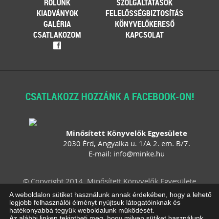
RÓLUNK
SZOLGÁLTATÁSOK
KIADVÁNYOK
FELELŐSSÉGBIZTOSÍTÁS
GALÉRIA
KÖNYVELŐKERESŐ
CSATLAKOZOM
KAPCSOLAT
f
CSATLAKOZZ HOZZÁNK A FACEBOOK-ON!
Minősített Könyvelők Egyesülete
2030 Érd, Angyalka u. 1/A 2. em. B/7.
E-mail:
info
@
minke
.
hu
© Copyright 2014. Minősített Könyvelők Egyesülete
Felhasználási feltételek
Adatvédelem
A weboldalon sütiket használunk annak érdekében, hogy a lehető
legjobb felhasználói élményt nyújtsuk látogatóinknak és
Impresszum
ÁSZF
Süti beállítások
hatékonyabbá tegyük weboldalunk működését.
módosítása
Az alábbi linken tekintheti meg, hogy milyen sütiket használunk