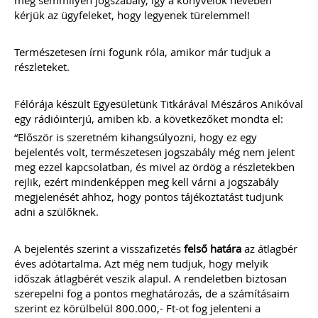
meg semmilyen jogszabály, így a könyvelők nevében
kérjük az ügyfeleket, hogy legyenek türelemmel!
2022
Új és rendhagyó könyvelői feladat és
felelősség a digitális bizonylatok online
Természetesen írni fogunk róla, amikor már tudjuk a
rendszerekben történő kezelése.
részleteket.
Elkészítettünk egy mai modern
könyvelői környezethez alkalmazkodó,
átlátható szabályozást
Félórája készült Egyesületünk Titkárával Mészáros Anikóval
(szerződésmintát) az elektronikus
egy rádióinterjú, amiben kb. a következőket mondta el:
dokumentumok kezeléséhez, melyre
“Először is szeretném kihangsúlyozni, hogy ez egy
akkor van szükséged, ha nem csak és
bejelentés volt, természetesen jogszabály még nem jelent
kizárólag mindent papír alapon
könyvelsz.
meg ezzel kapcsolatban, és mivel az ördög a részletekben
rejlik, ezért mindenképpen meg kell várni a jogszabály
megjelenését ahhoz, hogy pontos tájékoztatást tudjunk
TAGJAINK INGYENESEN LETÖLTHETIK -
A letöltések menüpont alatt!
adni a szülőknek.
Ár: 17.900 Ft
Tagoknak: Ingyenesen
A bejelentés szerint a visszafizetés
felső határa
az átlagbér
letölthető
éves adótartalma. Azt még nem tudjuk, hogy melyik
időszak átlagbérét veszik alapul. A rendeletben biztosan
szerepelni fog a pontos meghatározás, de a számításaim
MEGRENDELEM
szerint ez körülbelül 800.000,- Ft-ot fog jelenteni a