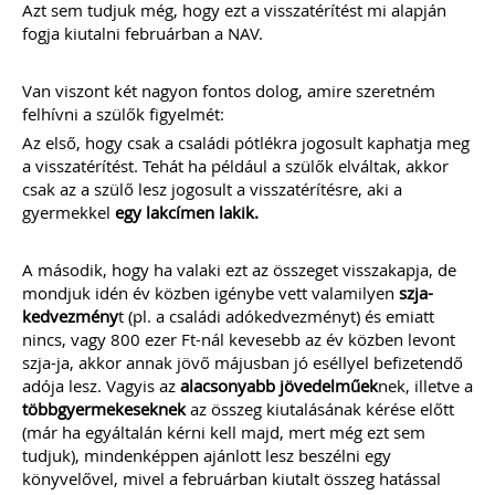
részvételének
Azt sem tudjuk még, hogy ezt a visszatérítést mi alapján
fogja kiutalni februárban a NAV.
adózási kérdései
A vásárokon és a piacokon
Van viszont két nagyon fontos dolog, amire szeretném
folytatott kereskedelmi
felhívni a szülők figyelmét:
tevékenységek egyik kiemelt
Az első, hogy csak a családi pótlékra jogosult kaphatja meg
időszaka a nyári szezon, amikor
szabadtéren is megrendezésre
a visszatérítést. Tehát ha például a szülők elváltak, akkor
kerülhetnek a különféle – gyakran
csak az a szülő lesz jogosult a visszatérítésre, aki a
tematikus – vásárok. Írásunk
gyermekkel
egy lakcímen lakik.
fókuszába azt az esetkört helyezzük,
amikor egy külföldi termelő,
gazdálkodó szeretné áruját belföldön
A második, hogy ha valaki ezt az összeget visszakapja, de
értékesíteni. Megvizsgáljuk, hogy
mondjuk idén év közben igénybe vett valamilyen
szja-
ehhez az érintett személynek milyen
kedvezmény
t (pl. a családi adókedvezményt) és emiatt
feltételeknek kell eleget tennie, illetve
nincs, vagy 800 ezer Ft-nál kevesebb az év közben levont
[…]
szja-ja, akkor annak jövő májusban jó eséllyel befizetendő
Továbbolvasom »
adója lesz. Vagyis az
alacsonyabb jövedelműek
nek, illetve a
többgyermekeseknek
az összeg kiutalásának kérése előtt
(már ha egyáltalán kérni kell majd, mert még ezt sem
Még több szakmai cikk »
tudjuk), mindenképpen ajánlott lesz beszélni egy
könyvelővel, mivel a februárban kiutalt összeg hatással