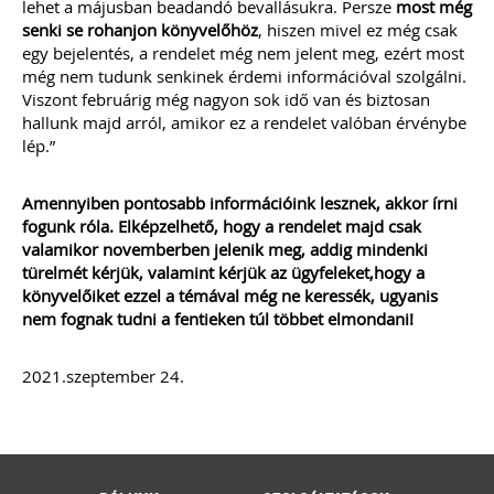
lehet a májusban beadandó bevallásukra. Persze
most még
senki se rohanjon könyvelőhöz
, hiszen mivel ez még csak
egy bejelentés, a rendelet még nem jelent meg, ezért most
még nem tudunk senkinek érdemi információval szolgálni.
Viszont februárig még nagyon sok idő van és biztosan
hallunk majd arról, amikor ez a rendelet valóban érvénybe
lép.”
Amennyiben pontosabb információink lesznek, akkor írni
fogunk róla. Elképzelhető, hogy a rendelet majd csak
valamikor novemberben jelenik meg, addig mindenki
türelmét kérjük, valamint kérjük az ügyfeleket,hogy a
könyvelőiket ezzel a témával még ne keressék, ugyanis
nem fognak tudni a fentieken túl többet elmondani!
2021.szeptember 24.