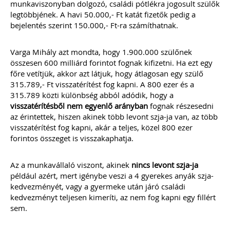
munkaviszonyban dolgozó, családi pótlékra jogosult szülők
Még több szakmai kiadvány »
legtöbbjének. A havi 50.000,- Ft katát fizetők pedig a
bejelentés szerint 150.000,- Ft-ra számíthatnak.
Szakmai sarok
Varga Mihály azt mondta, hogy 1.900.000 szülőnek
összesen 600 milliárd forintot fognak kifizetni. Ha ezt egy
főre vetítjük, akkor azt látjuk, hogy átlagosan egy szülő
315.789,- Ft visszatérítést fog kapni. A 800 ezer és a
315.789 közti különbség abból adódik, hogy a
visszatérítésből nem egyenlő arányban
fognak részesedni
az érintettek, hiszen akinek több levont szja-ja van, az több
visszatérítést fog kapni, akár a teljes, közel 800 ezer
forintos összeget is visszakaphatja.
2026-08-04
Az a munkavállaló viszont, akinek
nincs levont szja-ja
Külföldi gazdálkodó
például azért, mert igénybe veszi a 4 gyerekes anyák szja-
kedvezményét, vagy a gyermeke után járó családi
magyarországi
kedvezményt teljesen kimeríti, az nem fog kapni egy fillért
sem.
vásárokon történő