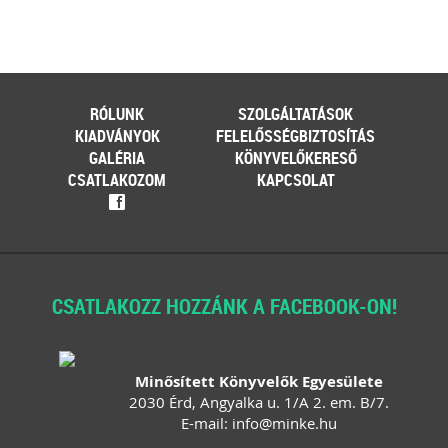
RÓLUNK
SZOLGÁLTATÁSOK
KIADVÁNYOK
FELELŐSSÉGBIZTOSÍTÁS
GALÉRIA
KÖNYVELŐKERESŐ
CSATLAKOZOM
KAPCSOLAT
f
CSATLAKOZZ HOZZÁNK A FACEBOOK-ON!
Minősített Könyvelők Egyesülete
2030 Érd, Angyalka u. 1/A 2. em. B/7.
E-mail:
info
@
minke
.
hu