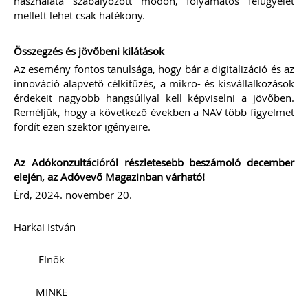
használata szabályozott módon, folyamatos felügyelet
mellett lehet csak hatékony.
Összegzés és jövőbeni kilátások
Az esemény fontos tanulsága, hogy bár a digitalizáció és az
innováció alapvető célkitűzés, a mikro- és kisvállalkozások
érdekeit nagyobb hangsúllyal kell képviselni a jövőben.
Reméljük, hogy a következő években a NAV több figyelmet
fordít ezen szektor igényeire.
Az Adókonzultációról részletesebb beszámoló december
elején, az Adóvevő Magazinban várható!
Érd, 2024. november 20.
Harkai István
Elnök
MINKE