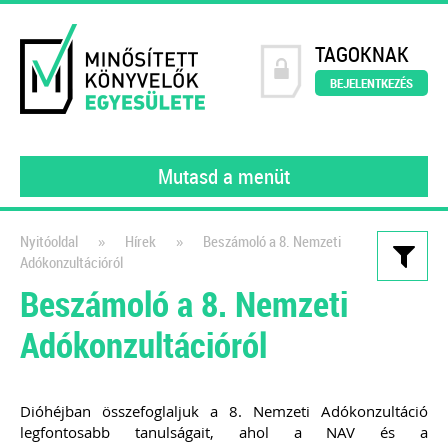
TAGOKNAK
BEJELENTKEZÉS
Mutasd a menüt
»
»
Nyitóoldal
Hírek
Beszámoló a 8. Nemzeti
Adókonzultációról
Kiadványaink
Beszámoló a 8. Nemzeti
Webáruházak és e-
Adókonzultációról
kereskedelem működése a
gyakorlatban
Dióhéjban összefoglaljuk a 8. Nemzeti Adókonzultáció
Webshop üzemeltetőknek és
legfontosabb tanulságait, ahol a NAV és a
könyvelőknek