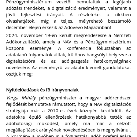
Pénzügyminisztérium vezetői bemutatták a legújabb
2021.
adózási trendeket, a digitalizáció eredményeit, valamint a
jövő fejlesztési irányait. A részleteket a cikkben
ÁLTALÁNOS TUDNIVALÓK, HASZNOS
olvashatjátok, míg a teljes, mélyreható beszámoló
TIPPEK, TANÁCSOK
december elején érkezik az Adóvevő Magazinban!
WEBÁRUHÁZAT INDÍTÓK ÉS
ÜZEMELTETŐK RÉSZÉRE
2024. november 19-én került megrendezésre a Nemzeti
Webshop a könyvelésben -
Adókonzultáció, amely a NAV és a Pénzügyminisztérium
specialitások
központi eseménye. A konferencia fókuszában az
Webáruház indításának jogi és
adatalapú folyamatok álltak, különös hangsúlyt helyezve a
technikai feltételei
digitalizációra és az adóigazgatás hatékonyságának
Webáruházak sikerének a kulcsa
E-kereskedelem szabályozása 2021.
növelésére. Az eseményről az alábbi kiemelt gondolatokat
JÚLIUS 1-JÉTŐL
osztjuk meg:
Import „Zöld Csatorna”
Import OSS (IOSS)
Online piacterek
Nyitóelőadások és fő irányvonalak
TAGJAINK INGYENESEN LETÖLTHETIK -
Varga Mihály
pénzügyminiszter a magyar adórendszer
A letöltések menüpont alatt!
fejlődését bemutatva rámutatott, hogy a NAV digitalizációs
Ár: 7900 Ft
stratégiája már a 2010-es évek közepén kezdődött. Az
adatokra épülő ellenőrzések hatékonyabbá tették az
Tagoknak: Ingyenesen
adóhatósági működést, amely ma már a célzott
letölthető
megállapítások arányának növekedésében is megnyilvánul.
A kormány a jövőben is a fogyasztási adók preferálására