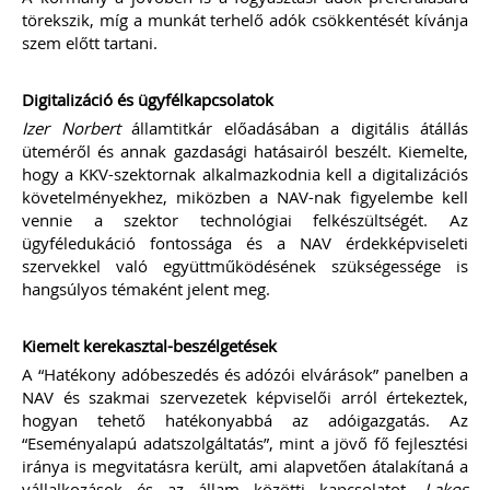
MEGRENDELEM
törekszik, míg a munkát terhelő adók csökkentését kívánja
szem előtt tartani.
Még több szakmai kiadvány »
Digitalizáció és ügyfélkapcsolatok
Izer Norbert
államtitkár előadásában a digitális átállás
Szakmai sarok
üteméről és annak gazdasági hatásairól beszélt. Kiemelte,
hogy a KKV-szektornak alkalmazkodnia kell a digitalizációs
követelményekhez, miközben a NAV-nak figyelembe kell
vennie a szektor technológiai felkészültségét. Az
2026-08-04
ügyféledukáció fontossága és a NAV érdekképviseleti
Külföldi gazdálkodó
szervekkel való együttműködésének szükségessége is
magyarországi
hangsúlyos témaként jelent meg.
vásárokon történő
Kiemelt kerekasztal-beszélgetések
részvételének
A “Hatékony adóbeszedés és adózói elvárások” panelben a
NAV és szakmai szervezetek képviselői arról értekeztek,
adózási kérdései
hogyan tehető hatékonyabbá az adóigazgatás. Az
“Eseményalapú adatszolgáltatás”, mint a jövő fő fejlesztési
A vásárokon és a piacokon
iránya is megvitatásra került, ami alapvetően átalakítaná a
folytatott kereskedelmi
vállalkozások és az állam közötti kapcsolatot.
Lakos
tevékenységek egyik kiemelt