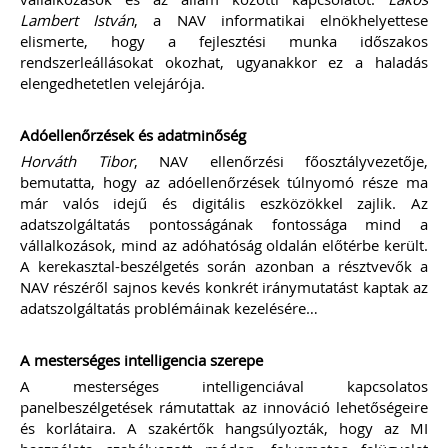
időszaka a nyári szezon, amikor
Lambert István
, a NAV informatikai elnökhelyettese
szabadtéren is megrendezésre
elismerte, hogy a fejlesztési munka időszakos
kerülhetnek a különféle – gyakran
rendszerleállásokat okozhat, ugyanakkor ez a haladás
tematikus – vásárok. Írásunk
elengedhetetlen velejárója.
fókuszába azt az esetkört helyezzük,
amikor egy külföldi termelő,
gazdálkodó szeretné áruját belföldön
Adóellenőrzések és adatminőség
értékesíteni. Megvizsgáljuk, hogy
Horváth Tibor
, NAV ellenőrzési főosztályvezetője,
ehhez az érintett személynek milyen
feltételeknek kell eleget tennie, illetve
bemutatta, hogy az adóellenőrzések túlnyomó része ma
[…]
már valós idejű és digitális eszközökkel zajlik. Az
adatszolgáltatás pontosságának fontossága mind a
Továbbolvasom »
vállalkozások, mind az adóhatóság oldalán előtérbe került.
A kerekasztal-beszélgetés során azonban a résztvevők a
Még több szakmai cikk »
NAV részéről sajnos kevés konkrét iránymutatást kaptak az
adatszolgáltatás problémáinak kezelésére…
A mesterséges intelligencia szerepe
A mesterséges intelligenciával kapcsolatos
panelbeszélgetések rámutattak az innováció lehetőségeire
és korlátaira. A szakértők hangsúlyozták, hogy az MI