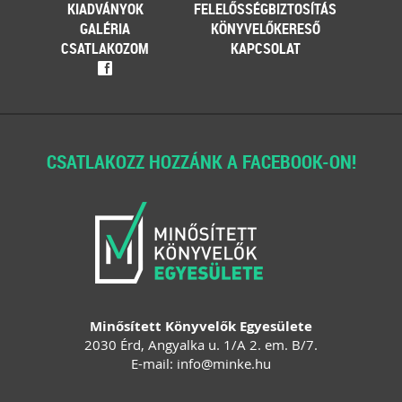
KIADVÁNYOK
FELELŐSSÉGBIZTOSÍTÁS
GALÉRIA
KÖNYVELŐKERESŐ
CSATLAKOZOM
KAPCSOLAT
f
CSATLAKOZZ HOZZÁNK A FACEBOOK-ON!
Minősített Könyvelők Egyesülete
2030 Érd, Angyalka u. 1/A 2. em. B/7.
E-mail:
info
@
minke
.
hu