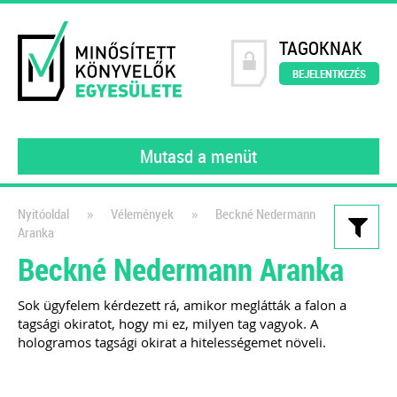
TAGOKNAK
BEJELENTKEZÉS
Mutasd a menüt
»
»
Nyitóoldal
Vélemények
Beckné Nedermann
Aranka
Kiadványaink
Beckné Nedermann Aranka
111 könyvelői kérdés, 111
Sok ügyfelem kérdezett rá, amikor meglátták a falon a
szakértői válasz III.
tagsági okiratot, hogy mi ez, milyen tag vagyok. A
gyakorló könyvelőknek
hologramos tagsági okirat a hitelességemet növeli.
2022