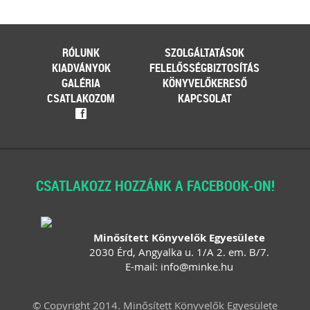
RÓLUNK
SZOLGÁLTATÁSOK
KIADVÁNYOK
FELELŐSSÉGBIZTOSÍTÁS
GALÉRIA
KÖNYVELŐKERESŐ
CSATLAKOZOM
KAPCSOLAT
f
CSATLAKOZZ HOZZÁNK A FACEBOOK-ON!
Minősített Könyvelők Egyesülete
2030 Érd, Angyalka u. 1/A 2. em. B/7.
E-mail:
info
@
minke
.
hu
© Copyright 2014. Minősített Könyvelők Egyesülete