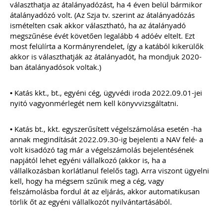
2026-08-04
választhatja az átalányadózást, ha 4 éven belül bármikor
Külföldi gazdálkodó
átalányadózó volt. (Az Szja tv. szerint az átalányadózás
ismételten csak akkor választható, ha az átalányadó
magyarországi
megszűnése évét követően legalább 4 adóév eltelt. Ezt
most felülírta a Kormányrendelet, így a katából kikerülők
vásárokon történő
akkor is választhatják az átalányadót, ha mondjuk 2020-
ban átalányadósok voltak.)
részvételének
adózási kérdései
• Katás kkt., bt., egyéni cég, ügyvédi iroda 2022.09.01-jei
nyitó vagyonmérlegét nem kell könyvvizsgáltatni.
A vásárokon és a piacokon
folytatott kereskedelmi
tevékenységek egyik kiemelt
• Katás bt., kkt. egyszerűsített végelszámolása esetén -ha
időszaka a nyári szezon, amikor
annak megindítását 2022.09.30-ig bejelenti a NAV felé- a
szabadtéren is megrendezésre
volt kisadózó tag már a végelszámolás bejelentésének
kerülhetnek a különféle – gyakran
napjától lehet egyéni vállalkozó (akkor is, ha a
tematikus – vásárok. Írásunk
fókuszába azt az esetkört helyezzük,
vállalkozásban korlátlanul felelős tag). Arra viszont ügyelni
amikor egy külföldi termelő,
kell, hogy ha mégsem szűnik meg a cég, vagy
gazdálkodó szeretné áruját belföldön
felszámolásba fordul át az eljárás, akkor automatikusan
értékesíteni. Megvizsgáljuk, hogy
törlik őt az egyéni vállalkozót nyilvántartásából.
ehhez az érintett személynek milyen
feltételeknek kell eleget tennie, illetve