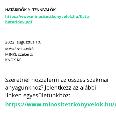
[…]
Továbbolvasom »
HATÁRIDŐK és TENNIVALÓK:
https://www.minositettkonyvelok.hu/Kata-
hataridok.pdf
Még több szakmai cikk »
2022. augusztus 10.
Mészáros Anikó
MINKE szakértő
KNOX Kft.
Szeretnél hozzáférni az összes szakmai
anyagunkhoz? Jelentkezz az alábbi
linken egyesületünkhöz:
https://www.minositettkonyvelok.hu/