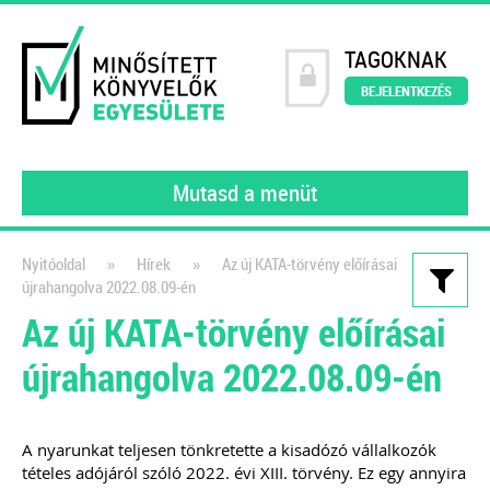
TAGOKNAK
BEJELENTKEZÉS
Mutasd a menüt
»
»
Nyitóoldal
Hírek
Az új KATA-törvény előírásai
újrahangolva 2022.08.09-én
Kiadványaink
Az új KATA-törvény előírásai
200 könyvelői kérdés – 200
újrahangolva 2022.08.09-én
szakértői válasz
2023
A nyarunkat teljesen tönkretette a kisadózó vállalkozók
A MINKE tagjai (gyakorló könyvelői)
tételes adójáról szóló 2022. évi XIII. törvény. Ez egy annyira
által feltett kérdéseket gyűjtöttük