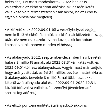
bekezdés). Ezt most módosították: 2022-ben az is
kötelezettségek
választhatja az ekhó szerinti adózást, aki az idén katás
vállalkozó volt (természetesen csak akkor, ha az Ekho tv.
Kiadványunk kizárólag online
egyéb előírásainak megfelel).
formában érhető el!
TAGJAINKNAK INGYENESEN
• A kifizetőknek 2022.09.01-től a veszélyhelyzet végéig
LETÖLTHETŐ A HONLAPON!
nem kell 13 % ekhót fizetniük az ekhósnak kifizetett összeg
után. (Ez nem csak azokra vonatkozik, akik korábban
Ár: 6900
katások voltak, hanem minden ekhósra.)
Tagoknak: Ingyenesen
letölthető
• Az átalányadó 2022. szeptember-december havi bevételi
MEGRENDELEM
határa 8 millió Ft annak, aki 2022.08.31-én katás volt, és
2022.09.01-től lesz átalányadózó. Vagyis most már tudjuk,
hogy arányosították az évi 24 milliós bevételi határt. (Ha az
Még több szakmai kiadvány »
ő átalányadós bevétele 8 millió Ft-nál több lesz, akkor
kikerül az átalányadó alól és a 2022.09.01-2022.12.31.
közötti időszakra vállalkozói személyi jövedelemadó
Szakmai sarok
szerint fog adózni.)
• Az előző pontban említett átalányadózó akkor is