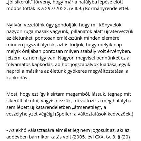
össze.
A könyvelők kérdéseire részletes
„jól sikerült” törvény, hogy már a hatályba lépése előtt
gyakorlatias választ adunk.
módosították is a 297/2022. (VIII.9.) Kormányrendelettel.
A kiadvány sokszínűsége miatt
Nyilván vezetőink úgy gondolják, hogy mi, könyvelők
valamennyi olyan könyvelőirodának
nagyon rugalmasak vagyunk, pillanatok alatt újratervezzük
ajánljuk e kiadványt, aki úgy gondolja,
az életünket, pontosan emlékszünk minden elemére
számos érdekes, egyedi eset során
komoly kutakodás után lehet csak a
minden jogszabálynak, azt is tudjuk, hogy melyik nap
helyes számviteli/adózási elszámolást
melyik órájában pontosan milyen szabály volt érvényben.
megtalálni.
Jelzem, ez nem így van! Nagyon megvisel bennünket ez a
folyamatos kapkodás, ad hoc jogszabályok kiadása, egyik
napról a másikra az életünk gyökeres megváltoztatása, a
Ízelítő a kiadvány tartalmából:
kapkodás.
Külföldi előlegszámla árfolyama
Bérelt személygépkocsival kapcsolatos
áfa-levonási szabályok: bérleti díj,
Most, hogy ezt így kisírtam magamból, lássuk, tegnap mit
üzemanyag, karbantartás, valamint a
sikerült alkotni, vagyis nézzük, mi változik a még hatályba
bírság könyvelése
sem lépett új katarendeletben „átmenetileg”, a
Osztalék kifizetése ingatlan átadásával
veszélyhelyzet végéig! (Spoiler: a változtatások kedvezőek.)
Fuvarozó vállalkozás esetén
alkalmazandó munkaidőkeretre
vonatkozó szabályok
• Az ekhó választására elméletileg nem jogosult az, aki az
Végelszámolásból kényszertörlés –
adóévben bármikor katás volt (2005. évi CXX. tv. 3. § (20)
bevallási és beszámolási