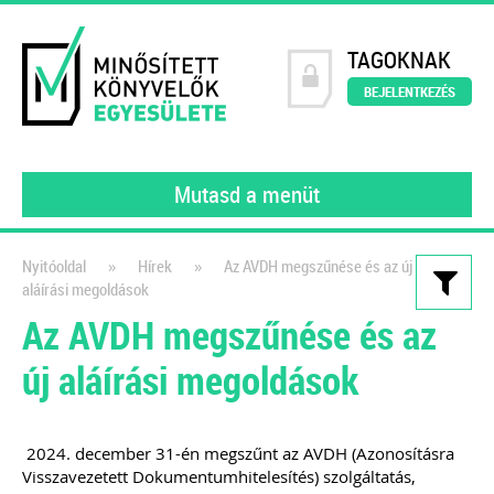
TAGOKNAK
BEJELENTKEZÉS
Mutasd a menüt
»
»
Nyitóoldal
Hírek
Az AVDH megszűnése és az új
aláírási megoldások
Kiadványaink
Az AVDH megszűnése és az
200 könyvelői kérdés – 200
új aláírási megoldások
szakértői válasz
2023
2024. december 31-én megszűnt az AVDH (Azonosításra
A MINKE tagjai (gyakorló könyvelői)
Visszavezetett Dokumentumhitelesítés) szolgáltatás,
által feltett kérdéseket gyűjtöttük