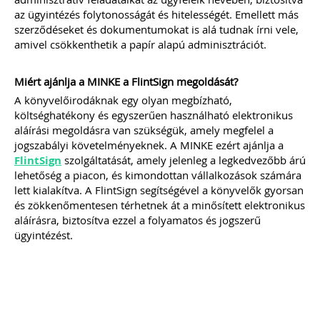
2026-08-04
az ügyintézés folytonosságát és hitelességét. Emellett más
Külföldi gazdálkodó
szerződéseket és dokumentumokat is alá tudnak írni vele,
amivel csökkenthetik a papír alapú adminisztrációt.
magyarországi
vásárokon történő
Miért ajánlja a MINKE a FlintSign megoldását?
részvételének
A könyvelőirodáknak egy olyan megbízható,
költséghatékony és egyszerűen használható elektronikus
adózási kérdései
aláírási megoldásra van szükségük, amely megfelel a
jogszabályi követelményeknek. A MINKE ezért ajánlja a
A vásárokon és a piacokon
FlintSign
szolgáltatását, amely jelenleg a legkedvezőbb árú
folytatott kereskedelmi
lehetőség a piacon, és kimondottan vállalkozások számára
tevékenységek egyik kiemelt
lett kialakítva. A FlintSign segítségével a könyvelők gyorsan
időszaka a nyári szezon, amikor
és zökkenőmentesen térhetnek át a minősített elektronikus
szabadtéren is megrendezésre
kerülhetnek a különféle – gyakran
aláírásra, biztosítva ezzel a folyamatos és jogszerű
tematikus – vásárok. Írásunk
ügyintézést.
fókuszába azt az esetkört helyezzük,
amikor egy külföldi termelő,
gazdálkodó szeretné áruját belföldön
értékesíteni. Megvizsgáljuk, hogy
ehhez az érintett személynek milyen
feltételeknek kell eleget tennie, illetve