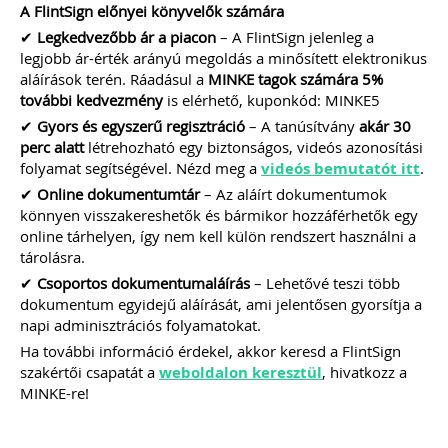
[…]
A FlintSign előnyei könyvelők számára
Továbbolvasom »
✔
Legkedvezőbb ár a piacon
– A FlintSign jelenleg a
legjobb ár-érték arányú megoldás a minősített elektronikus
aláírások terén. Ráadásul a
MINKE tagok számára 5%
Még több szakmai cikk »
további kedvezmény
is elérhető, kuponkód: MINKE5
✔
Gyors és egyszerű regisztráció
– A tanúsítvány
akár 30
perc alatt
létrehozható egy biztonságos, videós azonosítási
folyamat segítségével. Nézd meg a
videós bemutatót itt
.
✔
Online dokumentumtár
– Az aláírt dokumentumok
könnyen visszakereshetők és bármikor hozzáférhetők egy
online tárhelyen, így nem kell külön rendszert használni a
tárolásra.
✔
Csoportos dokumentumaláírás
– Lehetővé teszi több
dokumentum egyidejű aláírását, ami jelentősen gyorsítja a
napi adminisztrációs folyamatokat.
Ha további információ érdekel, akkor keresd a FlintSign
szakértői csapatát a
weboldalon keresztül
, hivatkozz a
MINKE-re!