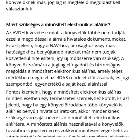
könyvelőknek más, jogilag is megfelelő megoldást kell
kötelezettségek
választaniuk.
Kiadványunk kizárólag online
formában érhető el!
Miért szükséges a minősített elektronikus aláírás?
Az AVDH kivezetése miatt a könyvelők többé nem tudják
TAGJAINKNAK INGYENESEN
ezzel a megoldással aláírni a hivatalos dokumentumokat.
LETÖLTHETŐ A HONLAPON!
Ez azt jelenti, hogy a NAV-hoz, bírósághoz vagy más
Ár: 6900
hatóságokhoz benyújtandó iratokat már nem tudják
Tagoknak: Ingyenesen
közvetlenül hitelesíteni, így új módszerre van szükség. A
letölthető
könyvelők számára a jogilag elfogadott és biztonságos
megoldás a minősített elektronikus aláírás, amely teljes
MEGRENDELEM
mértékben megfelel az eIDAS rendelet előírásainak, és jogi
szempontból egyenértékű a saját kezű aláírással.
Fontos kiemelni, hogy a minősített elektronikus aláírás
Még több szakmai kiadvány »
minden esetben egy természetes személyhez kötött. Ez azt
jelenti, hogy ha egy könyvelőirodában több könyvelő is
aláír és benyújt hivatalos iratokat, akkor mindenkinek
Szakmai sarok
szüksége van saját névre szóló minősített elektronikus
aláírásra. A minősített aláírás használatával a könyvelők
továbbra is jogszerűen és zökkenőmentesen végezhetik az
adminisztratív feladataikat az ügyfeleik nevében, biztosítva