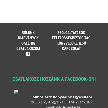
RÓLUNK
SZOLGÁLTATÁSOK
KIADVÁNYOK
FELELŐSSÉGBIZTOSÍTÁS
GALÉRIA
KÖNYVELŐKERESŐ
CSATLAKOZOM
KAPCSOLAT
f
CSATLAKOZZ HOZZÁNK A FACEBOOK-ON!
Minősített Könyvelők Egyesülete
2030 Érd, Angyalka u. 1/A 2. em. B/7.
E-mail:
info
@
minke
.
hu