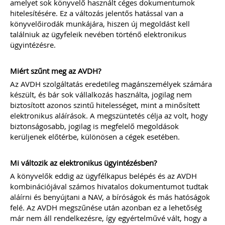
össze.
A könyvelők kérdéseire részletes
amelyet sok könyvelő használt céges dokumentumok
gyakorlatias választ adunk.
hitelesítésére. Ez a változás jelentős hatással van a
könyvelőirodák munkájára, hiszen új megoldást kell
A kiadvány sokszínűsége miatt
találniuk az ügyfeleik nevében történő elektronikus
valamennyi olyan könyvelőirodának
ügyintézésre.
ajánljuk e kiadványt, aki úgy gondolja,
számos érdekes, egyedi eset során
komoly kutakodás után lehet csak a
Miért szűnt meg az AVDH?
helyes számviteli/adózási elszámolást
Az AVDH szolgáltatás eredetileg magánszemélyek számára
megtalálni.
készült, és bár sok vállalkozás használta, jogilag nem
biztosított azonos szintű hitelességet, mint a minősített
elektronikus aláírások. A megszüntetés célja az volt, hogy
Ízelítő a kiadvány tartalmából:
biztonságosabb, jogilag is megfelelő megoldások
Külföldi előlegszámla árfolyama
kerüljenek előtérbe, különösen a cégek esetében.
Bérelt személygépkocsival kapcsolatos
áfa-levonási szabályok: bérleti díj,
üzemanyag, karbantartás, valamint a
Mi változik az elektronikus ügyintézésben?
bírság könyvelése
Osztalék kifizetése ingatlan átadásával
A könyvelők eddig az ügyfélkapus belépés és az AVDH
Fuvarozó vállalkozás esetén
kombinációjával számos hivatalos dokumentumot tudtak
alkalmazandó munkaidőkeretre
aláírni és benyújtani a NAV, a bíróságok és más hatóságok
vonatkozó szabályok
felé. Az AVDH megszűnése után azonban ez a lehetőség
Végelszámolásból kényszertörlés –
már nem áll rendelkezésre, így egyértelművé vált, hogy a
bevallási és beszámolási