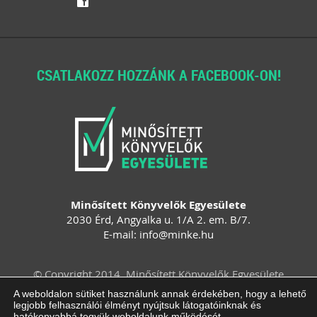
f
CSATLAKOZZ HOZZÁNK A FACEBOOK-ON!
Minősített Könyvelők Egyesülete
2030 Érd, Angyalka u. 1/A 2. em. B/7.
E-mail:
info
@
minke
.
hu
© Copyright 2014. Minősített Könyvelők Egyesülete
Felhasználási feltételek
Adatvédelem
A weboldalon sütiket használunk annak érdekében, hogy a lehető
legjobb felhasználói élményt nyújtsuk látogatóinknak és
Impresszum
ÁSZF
Süti beállítások
hatékonyabbá tegyük weboldalunk működését.