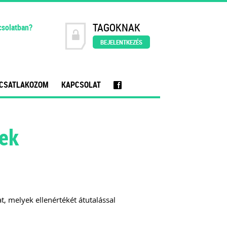
TAGOKNAK
csolatban?
BEJELENTKEZÉS
CSATLAKOZOM
KAPCSOLAT
f
lek
t, melyek ellenértékét átutalással