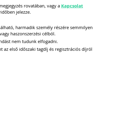
 megjegyzés rovatában, vagy a
Kapcsolat
yidőben jelezze.
ználható, harmadik személy részére semmilyen
vagy haszonszerzési célból.
mondást nem tudunk elfogadni.
 az első időszaki tagdíj és regisztrációs díjról