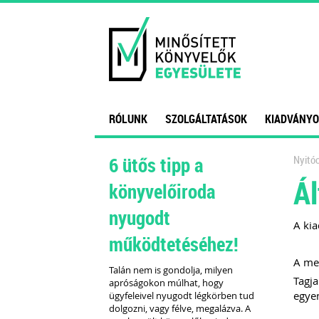
RÓLUNK
SZOLGÁLTATÁSOK
KIADVÁNYO
6 ütős tipp a
Nyitóo
Ál
könyvelőiroda
nyugodt
A kia
működtetéséhez!
A meg
Talán nem is gondolja, milyen
Tagja
apróságokon múlhat, hogy
egyen
ügyfeleivel nyugodt légkörben tud
dolgozni, vagy félve, megalázva. A