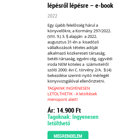
lépésről lépésre – e-book
2022
Egy újabb felelősség hárul a
könyvelőkre, a Kormány 297/2022.
(VIII. 9.) 3. § alapján a 2022.
augusztus 31-én a kisadózó
vállalkozások tételes adóját
alkalmazó közkereseti társaság,
betéti társaság, egyéni cég, ügyvédi
iroda
NEM köteles
a számvitelről
szóló 2000. évi C. törvény 2/A. § (4)
bekezdése szerinti
nyitó mérlegét
könyvvizsgálóval ellenőriztetni.
TAGJAINK INGYENESEN
LETÖLTHETIK - A letöltések
menüpont alatt!
Ár: 14.900 Ft
Tagoknak: Ingyenesen
letölthető
MEGRENDELEM