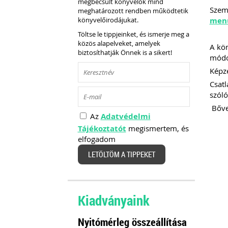
megbecsült könyvelők mind
Szemé
meghatározott rendben működtetik
könyvelőirodájukat.
men
Töltse le tippjeinket, és ismerje meg a
közös alapelveket, amelyek
A kön
biztosíthatják Önnek is a sikert!
módon
Képzé
Csatl
szóló
Bőveb
Az
Adatvédelmi
Tájékoztatót
megismertem, és
elfogadom
LETÖLTÖM A TIPPEKET
Kiadványaink
Nyitómérleg összeállítása