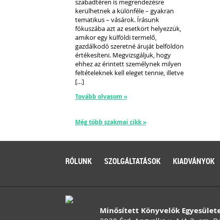
szabadtéren is megrendezésre
kerülhetnek a különféle – gyakran
tematikus – vásárok. Írásunk
fókuszába azt az esetkört helyezzük,
amikor egy külföldi termelő,
gazdálkodó szeretné áruját belföldön
értékesíteni. Megvizsgáljuk, hogy
ehhez az érintett személynek milyen
feltételeknek kell eleget tennie, illetve
[…]
Tovább olvasom »
Még több szakmai cikk »
RÓLUNK
SZOLGÁLTATÁSOK
KIADVÁNYOK
Minősített Könyvelők Egyesület