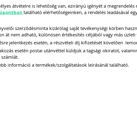
lyes átvételre is lehetőség van, ezirányú igényét a megrendelés
üpontban
található elérhetőségeinken, a rendelés leadásával eg
yvelői szerződésminta kizárólag saját tevékenységi körben has
 át nem adható, különösen értékesítés céljából vagy más üzleti 
sre jelentkezés esetén, a részvételi díj kifizetését követően le
akozás esetén postai utánvéttel küldjük a tagsági okiratot, valamint
 számlát.
b információ a termékek/szolgáltatások leírásánál található.