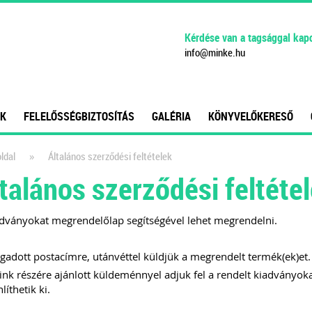
Kérdése van a tagsággal kap
info
@
minke
.
hu
K
FELELŐSSÉGBIZTOSÍTÁS
GALÉRIA
KÖNYVELŐKERESŐ
»
ldal
Általános szerződési feltételek
talános szerződési feltéte
dványokat megrendelőlap segítségével lehet megrendelni.
adott postacímre, utánvéttel küldjük a megrendelt termék(ek)et.
ink részére ajánlott küldeménnyel adjuk fel a rendelt kiadványoka
líthetik ki.