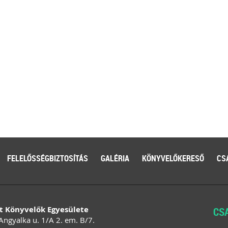
FELELŐSSÉGBIZTOSÍTÁS
GALÉRIA
KÖNYVELŐKERESŐ
CS
t Könyvelők Egyesülete
CS
Angyalka u. 1/A 2. em. B/7.