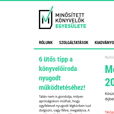
RÓLUNK
SZOLGÁLTATÁSOK
KIADVÁNYO
6 ütős tipp a
Nyitóo
Me
könyvelőiroda
nyugodt
2
működtetéséhez!
Köszö
Talán nem is gondolja, milyen
dijbe
apróságokon múlhat, hogy
ügyfeleivel nyugodt légkörben tud
dolgozni, vagy félve, megalázva. A
TAGJ