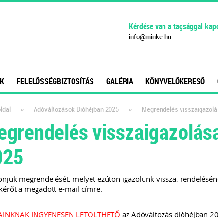
Kérdése van a tagsággal kap
info
@
minke
.
hu
K
FELELŐSSÉGBIZTOSÍTÁS
GALÉRIA
KÖNYVELŐKERESŐ
»
»
ldal
Adóváltozások Dióhéjban 2025
Megrendelés visszaigazolá
grendelés visszaigazolás
025
njük megrendelését, melyet ezúton igazolunk vissza, rendelésé
kérőt a megadott e-mail címre.
AINKNAK INGYENESEN LETÖLTHETŐ
az Adóváltozás dióhéjban 2