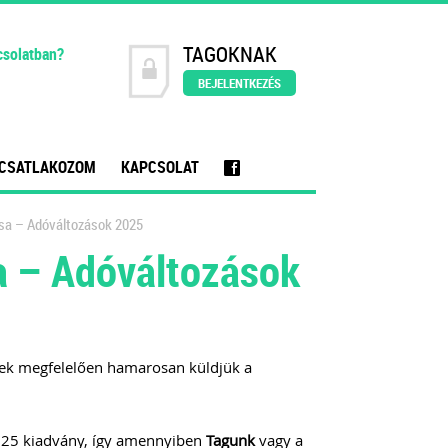
TAGOKNAK
csolatban?
BEJELENTKEZÉS
CSATLAKOZOM
KAPCSOLAT
f
sa – Adóváltozások 2025
a – Adóváltozások
nek megfelelően hamarosan küldjük a
025 kiadvány, így amennyiben
Tagunk
vagy a