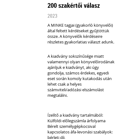
200 szakértői válasz
2023
A MINKE tagjai (gyakorló könyvelői)
által feltett kérdéseket gyűjtöttük
össze.
A könyvelők kérdéseire
részletes gyakorlatias választ adunk.
A kiadvány sokszínűsége miatt
valamennyi olyan könyvelőirodának
ajánljuk e kiadványt, aki úgy
gondolja, számos érdekes, egyedi
eset során komoly kutakodás után
lehet csak a helyes
számviteli/adózási elszámolást
megtalálni.
Ízelítő a kiadvány tartalmából:
Külföldi előlegszámla árfolyama
Bérelt személygépkocsival
kapcsolatos áfa-levonási szabályok:
bérleti díj,