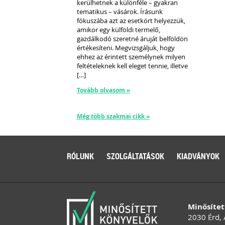
kerülhetnek a különféle – gyakran
tematikus – vásárok. Írásunk
fókuszába azt az esetkört helyezzük,
amikor egy külföldi termelő,
gazdálkodó szeretné áruját belföldön
értékesíteni. Megvizsgáljuk, hogy
ehhez az érintett személynek milyen
feltételeknek kell eleget tennie, illetve
[…]
Tovább olvasom »
Még több szakmai cikk »
RÓLUNK
SZOLGÁLTATÁSOK
KIADVÁNYOK
Minősítet
2030 Érd, 