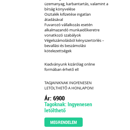
üzemanyag, karbantartás, valamint a
bírság könyvelése
Osztalék kifizetése ingatlan
átadásával
Fuvarozó vállalkozás esetén
alkalmazandó munkaidőkeretre
vonatkozó szabályok
Végelszámolásból kényszertörlés –
bevallási és beszámolási
kötelezettségek
Kiadványunk kizárólag online
formában érhető el!
TAGJAINKNAK INGYENESEN
LETÖLTHETŐ A HONLAPON!
Ár: 6900
Tagoknak: Ingyenesen
letölthető
MEGRENDELEM