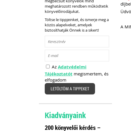
megbecsült könyvelők mind
díjbe
meghatározott rendben működtetik
Üdvöz
könyvelőirodájukat.
Töltse le tippjeinket, és ismerje meg a
közös alapelveket, amelyek
A MI
biztosíthatják Önnek is a sikert!
Az
Adatvédelmi
Tájékoztatót
megismertem, és
elfogadom
LETÖLTÖM A TIPPEKET
Kiadványaink
200 könyvelői kérdés –