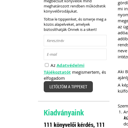
megbecsült könyvelők mind
gördí
meghatározott rendben működtetik
mi in
könyvelőirodájukat.
nyomt
Töltse le tippjeinket, és ismerje meg a
megem
közös alapelveket, amelyek
az üg
biztosíthatják Önnek is a sikert!
adóaz
adóbe
rends
neve 
intéz
Az
Adatvédelmi
Aki B
Tájékoztatót
megismertem, és
ajánl
elfogadom
A kép
LETÖLTÖM A TIPPEKET
külfö
Szemé
Kiadványaink
A
kü
111 könyvelői kérdés, 111
d