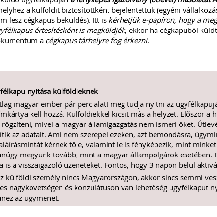
elyhez a külföldit biztosítottként bejelentettük (egyéni vállalko
m lesz cégkapus beküldés). Itt is
kérhetjük e-papíron, hogy a megk
yfélkapus értesítésként is megküldjék
, ekkor ha cégkapuból küldt
okumentum a
cégkapus tárhelyre fog érkezni
.
élkapu nyitása külföldieknek
tlag magyar ember pár perc alatt meg tudja nyitni az ügyfélkapujá
ímkártya kell hozzá. Külföldiekkel kicsit más a helyzet. Először a 
 rögzíteni, mivel a magyar államigazgatás nem ismeri őket. Útlev
ítik az adatait. Ami nem szerepel ezeken, azt bemondásra, úgymint
aláírásmintát kérnek tőle, valamint le is fényképezik, mint minke
núgy megyünk tovább, mint a magyar állampolgárok esetében. E
a is a visszaigazoló üzeneteket. Fontos, hogy 3 napon belül aktivál
z külföldi személy nincs Magyarországon, akkor sincs semmi ve
es nagykövetségen és konzulátuson van lehetőség ügyfélkaput nyit
anez az ügymenet.