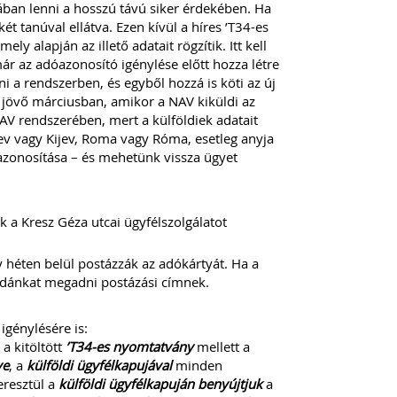
ában lenni a hosszú távú siker érdekében. Ha
t tanúval ellátva. Ezen kívül a híres ’T34-es
y alapján az illető adatait rögzítik. Itt kell
r az adóazonosító igénylése előtt hozza létre
 a rendszerben, és egyből hozzá is köti az új
 jövő márciusban, amikor a NAV kiküldi az
V rendszerében, mert a külföldiek adatait
Kiev vagy Kijev, Roma vagy Róma, esetleg anyja
 azonosítása – és mehetünk vissza ügyet
 a Kresz Géza utcai ügyfélszolgálatot
 héten belül postázzák az adókártyát. Ha a
rodánkat megadni postázási címnek.
igénylésére is:
 a kitöltött
’T34-es nyomtatvány
mellett a
ve
, a
külföldi ügyfélkapujával
minden
resztül a
külföldi ügyfélkapuján benyújtjuk
a