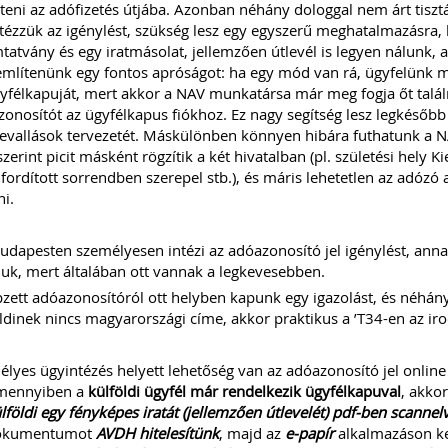
teni az adófizetés útjába. Azonban néhány dologgal nem árt tiszt
tézzük az igénylést, szükség lesz egy egyszerű meghatalmazásra, ké
atvány és egy iratmásolat, jellemzően útlevél is legyen nálunk, amel
lítenünk egy fontos apróságot: ha egy mód van rá, ügyfelünk má
yfélkapuját, mert akkor a NAV munkatársa már meg fogja őt találni
onosítót az ügyfélkapus fiókhoz. Ez nagy segítség lesz legkésőbb
vallások tervezetét. Máskülönben könnyen hibára futhatunk a NA
zerint picit másként rögzítik a két hivatalban (pl. születési hely 
fordított sorrendben szerepel stb.), és máris lehetetlen az adózó
ni.
udapesten személyesen intézi az adóazonosító jel igénylést, annak
juk, mert általában ott vannak a legkevesebben.
zett adóazonosítóról ott helyben kapunk egy igazolást, és néhány
ldinek nincs magyarországi címe, akkor praktikus a ’T34-en az i
lyes ügyintézés helyett lehetőség van az adóazonosító jel online 
mennyiben a
külföldi ügyfél már rendelkezik ügyfélkapuval
, akkor
lföldi egy fényképes iratát (jellemzően útlevelét)
pdf-ben scannel
okumentumot
AVDH hitelesítünk
, majd az
e-papír
alkalmazáson ke