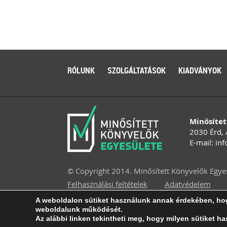
RÓLUNK
SZOLGÁLTATÁSOK
KIADVÁNYOK
Minősítet
2030 Érd, 
E-mail:
inf
© Copyright 2014. Minősített Könyvelők Egye
Felhasználási feltételek
Adatvédelem
A weboldalon sütiket használunk annak érdekében, hog
Arculattervezés, honlaptervezés: Kreatív Vona
weboldalunk működését.
Az alábbi linken tekintheti meg, hogy milyen sütiket h