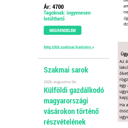
Ár: 4700
am
Tagoknak: ingyenesen
ne
letölthető
üg
d
MEGRENDELEM
Még több szakmai kiadvány »
Ügyf
Az á
lakc
Szakmai sarok
őket
rögz
2026. augusztus 04.
egy 
Külföldi gazdálkodó
ugya
kapj
magyarországi
Ha a
vásárokon történő
össz
ugy
részvételének