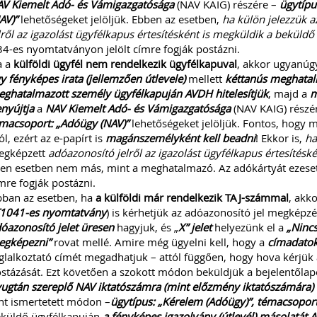
V Kiemelt Adó- és Vámigazgatósága
(NAV KAIG) részére –
ügytípu
AV)”
lehetőségeket jelöljük. Ebben az esetben,
ha külön jelezzük a
lről az igazolást ügyfélkapus értesítésként is megküldik a beküldő
34-es nyomtatványon jelölt címre fogják postázni.
a a
külföldi ügyfél nem rendelkezik ügyfélkapuval
, akkor ugyanúgy
y fényképes irata (jellemzően útlevele)
mellett
kéttanús meghata
ghatalmazott személy ügyfélkapuján AVDH hitelesítjük
, majd a
m
nyújtja
a
NAV Kiemelt Adó- és Vámigazgatósága
(NAV KAIG) részé
macsoport: „Adóügy (NAV)”
lehetőségeket jelöljük. Fontos, hogy
ól, ezért az e-papírt is
magánszemélyként kell beadni
! Ekkor is,
ha
egképzett
adóazonosító jelről az igazolást ügyfélkapus értesítésk
len esetben nem más, mint a meghatalmazó. Az adókártyát ezesetb
mre fogják postázni.
ban az esetben, ha
a külföldi már rendelkezik TAJ-számmal
, akk
T1041-es nyomtatvány
) is kérhetjük az adóazonosító jel megképzé
óazonosító jelet üresen
hagyjuk, és „
X” jelet
helyezünk el a
„Nincs
gképezni”
rovat mellé. Amire még ügyelni kell, hogy a
címadatokat
glalkoztató címét megadhatjuk – attól függően, hogy hova kérjük 
stázását. Ezt követően a szokott módon beküldjük a bejelentőlap
ugtán szereplő NAV iktatószámra (mint előzmény iktatószámára) 
nt ismertetett módon –
ügytípus: „Kérelem (Adóügy)”, témacsoport
küldő ügyfélkapuján
a fényképes igazolvány (útlevél) másolatát A