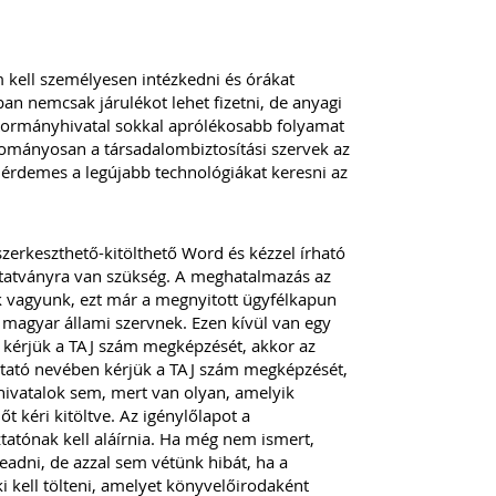
 kell személyesen intézkedni és órákat
an nemcsak járulékot lehet fizetni, de anyagi
a Kormányhivatal sokkal aprólékosabb folyamat
yományosan a társadalombiztosítási szervek az
m érdemes a legújabb technológiákat keresni az
erkeszthető-kitölthető Word és kézzel írható
tatványra van szükség. A meghatalmazás az
ek vagyunk, ezt már a megnyitott ügyfélkapun
en magyar állami szervnek. Ezen kívül van egy
kérjük a TAJ szám megképzését, akkor az
ltató nevében kérjük a TAJ szám megképzését,
hivatalok sem, mert van olyan, amelyik
 kéri kitöltve. Az igénylőlapot a
tatónak kell aláírnia. Ha még nem ismert,
 beadni, de azzal sem vétünk hibát, ha a
i kell tölteni, amelyet könyvelőirodaként