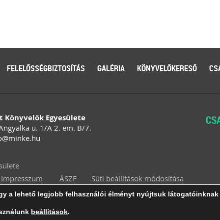
FELELŐSSÉGBIZTOSÍTÁS
GALÉRIA
KÖNYVELŐKERESŐ
CS
t Könyvelők Egyesülete
CS
Angyalka u. 1/A 2. em. B/7.
o
@
minke
.
hu
sülete
Impresszum
ÁSZF
Süti beállítások módosítása
y a lehető legjobb felhasználói élményt nyújtsuk látogatóinkna
lak
asználunk
beállítások
.