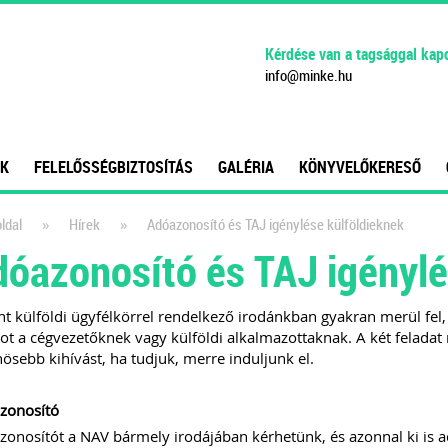
Kérdése van a tagsággal kap
info
@
minke
.
hu
K
FELELŐSSÉGBIZTOSÍTÁS
GALÉRIA
KÖNYVELŐKERESŐ
»
»
ldal
Hírek
Adóazonosító és TAJ igénylése külföldieknek
óazonosító és TAJ igénylé
t külföldi ügyfélkörrel rendelkező irodánkban gyakran merül fel,
t a cégvezetőknek vagy külföldi alkalmazottaknak. A két felada
ösebb kihívást, ha tudjuk, merre induljunk el.
zonosító
onosítót a NAV bármely irodájában kérhetünk, és azonnal ki is 