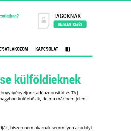
TAGOKNAK
csolatban?
BEJELENTKEZÉS
CSATLAKOZOM
KAPCSOLAT
f
se külföldieknek
 hogy igényeljünk adóazonosítót és TAJ
t nagyban különbözik, de ma már nem jelent
adják, hiszen nem akarnak semmilyen akadályt