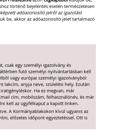
záshoz történő bejelentés esetén természetesen
épzett adóazonosító jelről az igazolást
ük be, akkor az adóazonosító jelet tartalmazó
t, csak egy személyi igazolvány és
háttérben futó személyi nyilvántartásban kell
élből vagy európai személyi igazolványból
 lakcím, anyja neve, születési hely. Ezután
t iratigényléskor. Ha ez megvan, már
mail cím, mobilszám, felhasználónév, és már
ni kell az ügyfélkaput a kapott linken.
szve. A Kormányablakokon kívül ugyanis az
ni, előzetes időpont-egyeztetéssel. Ott is