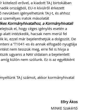
ír kötelező erővel, a kiadott TAJ birtokában
adik országból, EU-n kívülről érkezett
ő nevükben igényelhetünk TAJ-t, és ahhoz
z személyes iratok másolatát
tékes Kormányhivatalhoz, a Kormányhivatali
elejtsük el, hogy céges igénylés esetén a
p alatt intézkedik, hacsak nem merül fel
k ki, ezzel már bejelenthetjük a dolgozót. De
lenteni a ’T1041-es és annak elfogadó nyugtája
tést nem tesszük meg, erre fel is hívja a
szik ugyanis a NAV oldalain a bejelentett
, amíg külön nem szólunk. Ez is az egyébként
gényeltünk TAJ számot, akkor kormányhivatal
Eőry Ákos
E Szakértő