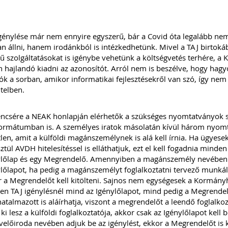
génylése már nem ennyire egyszerű, bár a Covid óta legalább nem
n állni, hanem irodánkból is intézkedhetünk. Mivel a TAJ birtokáb
gű szolgáltatásokat is igénybe vehetünk a költségvetés terhére, 
 hajlandó kiadni az azonosítót. Arról nem is beszélve, hogy hag
ók a sorban, amikor informatikai fejlesztésekről van szó, így ne
telben.
ncsére a NEAK honlapján elérhetők a szükséges nyomtatványok sz
formátumban is. A személyes iratok másolatán kívül három nyom
len, amit a külföldi magánszemélynek is alá kell írnia. Ha ügyes
ztül AVDH hitelesítéssel is elláthatjuk, ezt el kell fogadnia mind
ylőlap és egy Megrendelő. Amennyiben a magánszemély nevében 
lőlapot, ha pedig a magánszemélyt foglalkoztatni tervező munká
 a Megrendelőt kell kitölteni. Sajnos nem egységesek a Kormány
n TAJ igénylésnél mind az Igénylőlapot, mind pedig a Megrendelőt
talmazott is aláírhatja, viszont a megrendelőt a leendő foglalkoz
ki lesz a külföldi foglalkoztatója, akkor csak az Igénylőlapot kell
előiroda nevében adjuk be az igénylést, ekkor a Megrendelőt is k