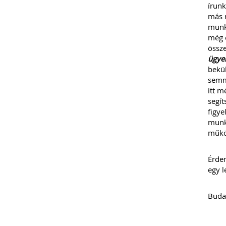
írunk
más m
munka
még 
össze
ügyek
bekül
semmi
itt m
segít
figye
munka
műkö
Érdem
egy l
Budap