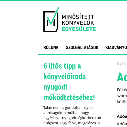
RÓLUNK
SZOLGÁLTATÁSOK
KIADVÁNYO
6 ütős tipp a
Nyitóo
Ad
könyvelőiroda
nyugodt
Főkén
működtetéséhez!
számo
külön
Talán nem is gondolja, milyen
apróságokon múlhat, hogy
Adóa
ügyfeleivel nyugodt légkörben tud
dolgozni, vagy félve, megalázva. A
Adóaz