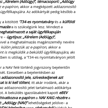
s: „Kérelem (Adóügy)”, témacsoport: „Adóügy
z e-papíron
, akkor a megképzett
adóazonosító
 ügyfélkapujára
. Az adókártyát pedig később a
 a kitöltött
’T34-es nyomtatvány
és a
külföldi
lmazás
ra is szükségünk lesz. Mindezt a
eghatalmazott a saját ügyfélkapuján
re –
ügytípus: „Kérelem (Adóügy)”,
 mivel a meghatalmazás magánszemély nevére
 külön jelezzük az e-papíron
, akkor a
ént is megküldik a beküldő ügyfélkapujára
, aki
en is utólag, a ’T34-es nyomtatványon jelölt
or a NAV felé történő jogviszony bejelentőn
sét. Ezesetben a bejelentésben az
 adóazonosító jele, szíveskedjenek azt
 is ki kell tölteni
, itt akár irodánk, akár a
az adóazonosító jelet tartalmazó adókártya
ot. A beküldés igazolásaként kapott
eBEV
hivatkozva e-papíron
a
NAV KAIG
részére
a
: „Adóügy (NAV)”
lehetőségeket jelölve– a
VDH hitelesítve
azon
cégkapuból
küldjük be,