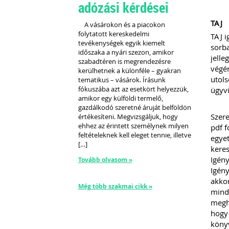
adózási kérdései
TAJ
A vásárokon és a piacokon
folytatott kereskedelmi
TAJ i
tevékenységek egyik kiemelt
sorba
időszaka a nyári szezon, amikor
jelle
szabadtéren is megrendezésre
végén
kerülhetnek a különféle – gyakran
utols
tematikus – vásárok. Írásunk
fókuszába azt az esetkört helyezzük,
ügyvi
amikor egy külföldi termelő,
gazdálkodó szeretné áruját belföldön
Szere
értékesíteni. Megvizsgáljuk, hogy
ehhez az érintett személynek milyen
pdf 
feltételeknek kell eleget tennie, illetve
egyet
[…]
keres
Igén
Tovább olvasom »
Igény
akkor
Még több szakmai cikk »
minde
megha
hogy 
könyv