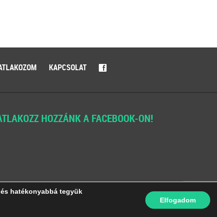
ATLAKOZOM
KAPCSOLAT
f
ATLAKOZZ HOZZÁNK A FACEBOOK-ON!
k és hatékonyabbá tegyük
Elfogadom