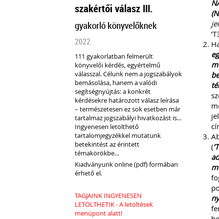
NA
szakértői válasz III.
(N
je
gyakorló könyvelőknek
’T
2022
H
eg
111 gyakorlatban felmerült
me
könyvelői kérdés, egyértelmű
válasszal. Célunk nem a jogszabályok
be
bemásolása, hanem a valódi
té
segítségnyújtás: a konkrét
sz
kérdésekre határozott válasz leírása
m
– természetesen ez sok esetben már
je
tartalmaz jogszabályi hivatkozást is...
cí
Ingyenesen letölthető
tartalomjegyzékkel mutatunk
Ab
betekintést az érintett
(
’
témakörökbe…
ad
Kiadványunk online (pdf) formában
me
érhető el.
fo
po
TAGJAINK INGYENESEN
ny
LETÖLTHETIK - A letöltések
fe
menüpont alatt!
be