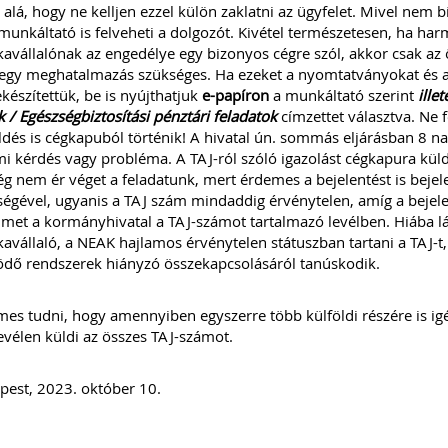
 alá, hogy ne kelljen ezzel külön zaklatni az ügyfelet. Mivel nem b
unkáltató is felveheti a dolgozót. Kivétel természetesen, ha harm
vállalónak az engedélye egy bizonyos cégre szól, akkor csak az 
egy meghatalmazás szükséges. Ha ezeket a nyomtatványokat és a
készítettük, be is nyújthatjuk
e-papíron
a munkáltató szerint
ille
 / Egészségbiztosítási pénztári feladatok
címzettet választva. Ne f
dés is cégkapuból történik! A hivatal ún. sommás eljárásban 8 na
 kérdés vagy probléma. A TAJ-ról szóló igazolást cégkapura küldi
ég nem ér véget a feladatunk, mert érdemes a bejelentést is beje
ségével, ugyanis a TAJ szám mindaddig érvénytelen, amíg a bejelen
lmet a kormányhivatal a TAJ-számot tartalmazó levélben. Hiába lát
vállaló, a NEAK hajlamos érvénytelen státuszban tartani a TAJ-t
dő rendszerek hiányzó összekapcsolásáról tanúskodik.
es tudni, hogy amennyiben egyszerre több külföldi részére is i
evélen küldi az összes TAJ-számot.
est, 2023. október 10.
MINK