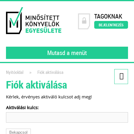
TAGOKNAK
BEJELENTKEZÉS
Mutasd a menüt
»
Nyitóoldal
Fiók aktiválása
Fiók aktiválása
Kiadványaink
Könyvelői szerződésminta
Kérlek, érvényes aktiváló kulcsot adj meg!
digitalizált környezetben
Aktiválási kulcs:
A számlakép digitalizálásától a
feldolgozáson át a digitális
bizonylatok archiválásáig