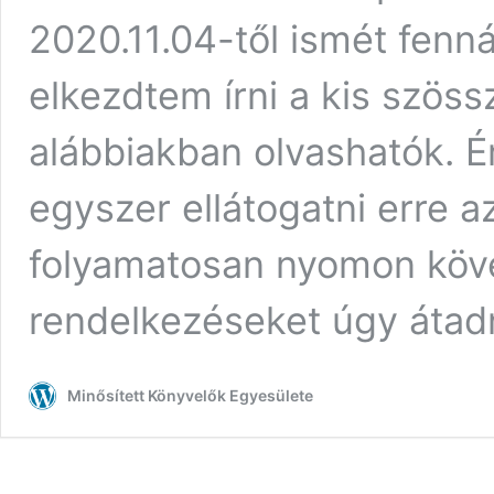
2020.11.04-től ismét fenná
elkezdtem írni a kis szös
alábbiakban olvashatók. 
egyszer ellátogatni erre a
folyamatosan nyomon köve
rendelkezéseket úgy átad
Minősített Könyvelők Egyesülete