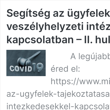
Segítség az ügyfele
veszélyhelyzeti int
kapcsolatban – II. hu
A legújabb vá
éred el:
https://www.mi
az-ugyfelek-tajekoztatasa
intezkedesekkel-kapcsola